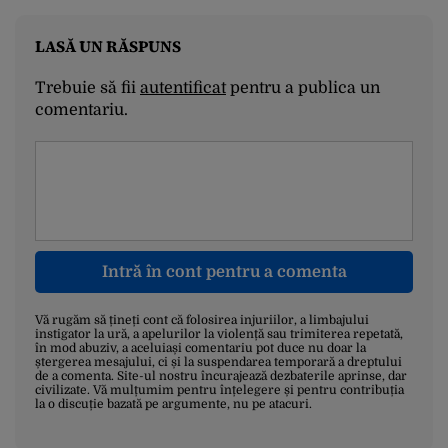
LASĂ UN RĂSPUNS
Trebuie să fii
autentificat
pentru a publica un
comentariu.
Intră în cont pentru a comenta
Vă rugăm să țineți cont că folosirea injuriilor, a limbajului
instigator la ură, a apelurilor la violență sau trimiterea repetată,
în mod abuziv, a aceluiași comentariu pot duce nu doar la
ștergerea mesajului, ci și la suspendarea temporară a dreptului
de a comenta. Site-ul nostru încurajează dezbaterile aprinse, dar
civilizate. Vă mulțumim pentru înțelegere și pentru contribuția
la o discuție bazată pe argumente, nu pe atacuri.