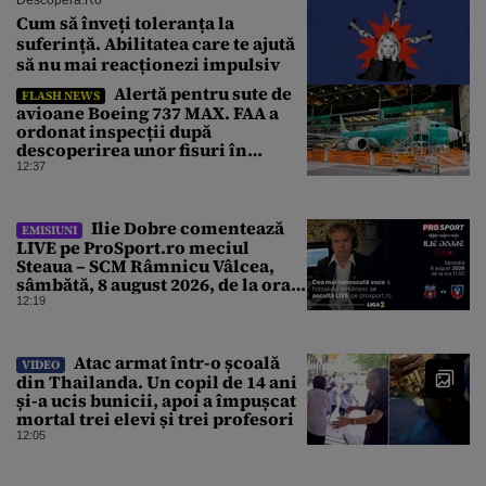
Cum să înveți toleranța la
suferință. Abilitatea care te ajută
să nu mai reacționezi impulsiv
Alertă pentru sute de
FLASH NEWS
avioane Boeing 737 MAX. FAA a
ordonat inspecții după
descoperirea unor fisuri în
structura principală a
12:37
aeronavelor
Ilie Dobre comentează
EMISIUNI
LIVE pe ProSport.ro meciul
Steaua – SCM Râmnicu Vâlcea,
sâmbătă, 8 august 2026, de la ora
11:00
12:19
Atac armat într-o școală
VIDEO
din Thailanda. Un copil de 14 ani
și-a ucis bunicii, apoi a împușcat
mortal trei elevi și trei profesori
12:05