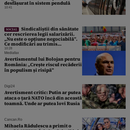
desfășurat în sistem pendulă
10:41
Sindicaliștii din sănătate
SOCIAL
cer rescrierea legii salarizării.
„Nu este o opțiune negociabilă”.
Ce modificări au trimis
Guvernului Bolojan
10:28
Mediafax
Avertismentul lui Bolojan pentru
România: „Crește riscul recăderii
în populism și risipă”
Digi24
Avertisment critic: Putin ar putea
ataca o țară NATO încă din această
toamnă. Unde ar putea lovi Rusia
Cancan.ro
Mihaela Rădulescu a primit o