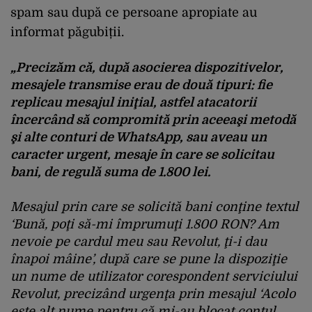
spam sau după ce persoane apropiate au
informat păgubiții.
„Precizăm că, după asocierea dispozitivelor,
mesajele transmise erau de două tipuri: fie
replicau mesajul iniţial, astfel atacatorii
încercând să compromită prin aceeaşi metodă
şi alte conturi de WhatsApp, sau aveau un
caracter urgent, mesaje în care se solicitau
bani, de regulă suma de 1.800 lei.
Mesajul prin care se solicită bani conţine textul
‘Bună, poţi să-mi împrumuţi 1.800 RON? Am
nevoie pe cardul meu sau Revolut, ţi-i dau
înapoi mâine’, după care se pune la dispoziţie
un nume de utilizator corespondent serviciului
Revolut, precizând urgenţa prin mesajul ‘Acolo
este alt nume pentru că mi-au blocat contul,