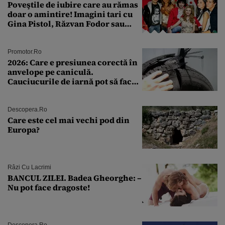
Poveştile de iubire care au rămas
doar o amintire! Imagini tari cu
Gina Pistol, Răzvan Fodor sau
Andra Măruţă şi foştii parteneri
Promotor.ro
2026: Care e presiunea corectă în
anvelope pe caniculă.
Cauciucurile de iarnă pot să facă
explozie la peste 40°C?
Descopera.ro
Care este cel mai vechi pod din
Europa?
Râzi Cu Lacrimi
BANCUL ZILEI. Badea Gheorghe: –
Nu pot face dragoste!
Descopera.ro