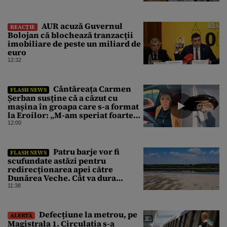
AUR acuză Guvernul
REACȚIE
Bolojan că blochează tranzacții
imobiliare de peste un miliard de
euro
12:32
Cântăreața Carmen
FLASH NEWS
Șerban susține că a căzut cu
mașina în groapa care s-a format
la Eroilor: „M-am speriat foarte
tare”
12:00
Patru barje vor fi
FLASH NEWS
scufundate astăzi pentru
redirecționarea apei către
Dunărea Veche. Cât va dura
operațiunea
11:38
Defecțiune la metrou, pe
ALERTĂ
Magistrala 1. Circulația s-a