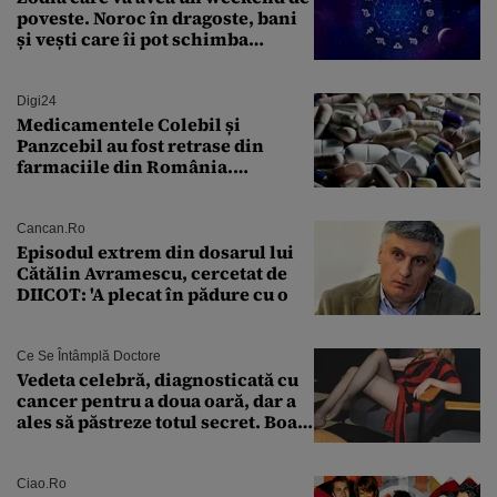
poveste. Noroc în dragoste, bani
și vești care îi pot schimba
viitorul
Digi24
Medicamentele Colebil și
Panzcebil au fost retrase din
farmaciile din România.
Explicația dată de Agenția
Națională a Medicamentului
Cancan.ro
Episodul extrem din dosarul lui
Cătălin Avramescu, cercetat de
DIICOT: 'A plecat în pădure cu o
Ce Se Întâmplă Doctore
Vedeta celebră, diagnosticată cu
cancer pentru a doua oară, dar a
ales să păstreze totul secret. Boala
a fost descoperită la un control de
rutină
Ciao.ro