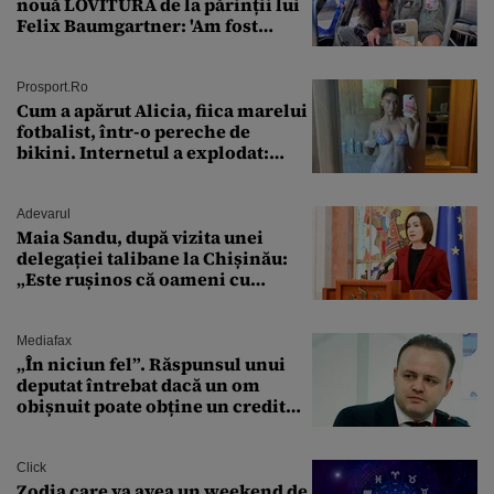
nouă LOVITURĂ de la părinții lui
Felix Baumgartner: 'Am fost
ȘTEARSĂ complet din
Prosport.ro
Cum a apărut Alicia, fiica marelui
fotbalist, într-o pereche de
bikini. Internetul a explodat:
„Zeiță superbă!”
Adevarul
Maia Sandu, după vizita unei
delegației talibane la Chișinău:
„Este rușinos că oameni cu
funcții înalte nu se
documentează”
Mediafax
„În niciun fel”. Răspunsul unui
deputat întrebat dacă un om
obișnuit poate obține un credit
ipotecar
Click
Zodia care va avea un weekend de