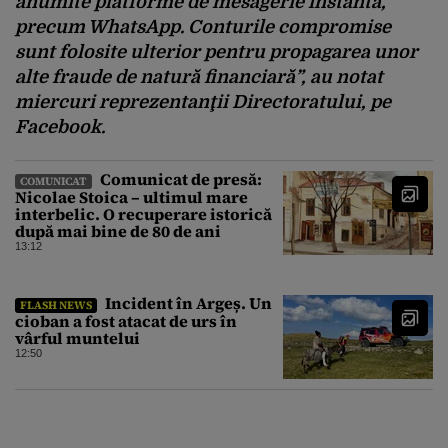
anumite platforme de mesagerie instantă,
precum WhatsApp. Conturile compromise
sunt folosite ulterior pentru propagarea unor
alte fraude de natură financiară”, au notat
miercuri reprezentanţii Directoratului, pe
Facebook.
Comunicat de presă:
COMUNICAT
Nicolae Stoica – ultimul mare
interbelic. O recuperare istorică
după mai bine de 80 de ani
13:12
Incident în Argeș. Un
FLASH NEWS
cioban a fost atacat de urs în
vârful muntelui
12:50