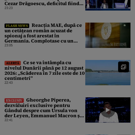
Cezar Drăgoescu, deficitul fiind
motivul scandalului
23:23
Reacția MAE, după ce
FLASH NEWS
un cetăţean român acuzat de
spionaj a fost arestat în
Germania. Complotase cu un
ucrainean ca să asasineze un
23:05
producător de drone
Ce se va întâmpla cu
ALERTĂ
nivelul Dunării până pe 12 august
2026: „Scăderea în 7 zile este de 10
centimetri”
22:43
Gheorghe Piperea,
EXCLUSIV
dezvăluiri exclusive pentru
Gândul despre cum Ursula von
der Leyen, Emmanuel Macron și
Zelenski plănuiesc pe Signal să îl
22:41
pună „la respect” pe Trump