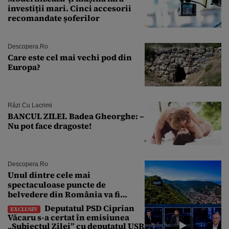
investiții mari. Cinci accesorii
recomandate șoferilor
Descopera.ro
Care este cel mai vechi pod din
Europa?
Râzi Cu Lacrimi
BANCUL ZILEI. Badea Gheorghe: –
Nu pot face dragoste!
Descopera.ro
Unul dintre cele mai
spectaculoase puncte de
belvedere din România va fi
restaurat
Deputatul PSD Ciprian
EXCLUSIV
Văcaru s-a certat în emisiunea
„Subiectul Zilei” cu deputatul USR