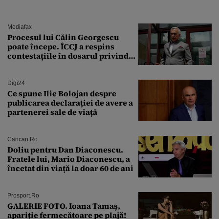
Mediafax
Procesul lui Călin Georgescu
poate începe. ÎCCJ a respins
contestațiile în dosarul privind
lovitura de stat
Digi24
Ce spune Ilie Bolojan despre
publicarea declarației de avere a
partenerei sale de viață
Cancan.ro
Doliu pentru Dan Diaconescu.
Fratele lui, Mario Diaconescu, a
încetat din viață la doar 60 de ani
Prosport.ro
GALERIE FOTO. Ioana Tamaş,
apariție fermecătoare pe plajă!