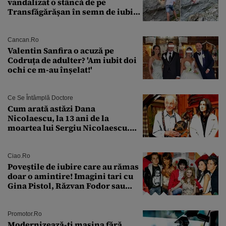
vandalizat o stâncă de pe
Transfăgărășan în semn de iubire
față de „Anna”
Cancan.ro
Valentin Sanfira o acuză pe
Codruța de adulter? 'Am iubit doi
ochi ce m-au înșelat!'
Ce Se Întâmplă Doctore
Cum arată astăzi Dana
Nicolaescu, la 13 ani de la
moartea lui Sergiu Nicolaescu.
Transformarea care i-a surprins
pe toți
Ciao.ro
Poveştile de iubire care au rămas
doar o amintire! Imagini tari cu
Gina Pistol, Răzvan Fodor sau
Andra Măruţă şi foştii parteneri
Promotor.ro
Modernizează-ți mașina fără