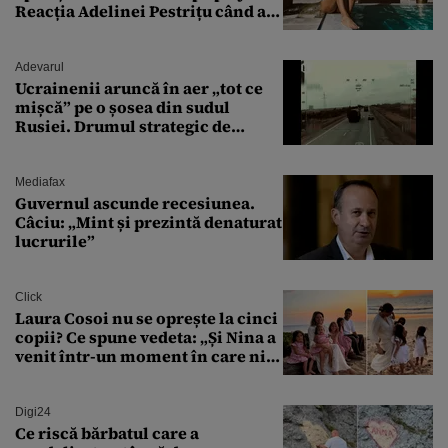
Reacția Adelinei Pestrițu când a
văzut-o
Adevarul
Ucrainenii aruncă în aer „tot ce
mișcă” pe o șosea din sudul
Rusiei. Drumul strategic de
aprovizionare către Crimeea este
controlat complet
Mediafax
Guvernul ascunde recesiunea.
Câciu: „Mint și prezintă denaturat
lucrurile”
Click
Laura Cosoi nu se oprește la cinci
copii? Ce spune vedeta: „Și Nina a
venit într-un moment în care nici
măcar nu mai discutam”
Digi24
Ce riscă bărbatul care a