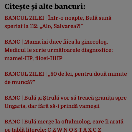
Citește și alte bancuri:
BANCUL ZILEI | Într-o noapte, Bulă sună
speriat la 112: „Alo, Salvarea?!”
BANC | Mama își duce fiica la ginecolog.
Medicul le scrie următoarele diagnostice:
mamei-HP, fiicei-HHP
BANCUL ZILEI | „50 de lei, pentru două minute
de muncă?”
BANC | Bulă și Ștrulă vor să treacă granița spre
Ungaria, dar fără să-i prindă vameșii
BANC | Bulă merge la oftalmolog, care îi arată
pe tablă literele: C Z W N O S T A X C Z