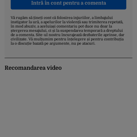
Intră în cont pentru a comenta
Vă rugăm să țineți cont că folosirea injuriilor, a limbajului
instigator la ură, a apelurilor la violență sau trimiterea repetată,
în mod abuziv, a aceluiași comentariu pot duce nu doar la
ștergerea mesajului, ci și la suspendarea temporară a dreptului
de a comenta. Site-ul nostru încurajează dezbaterile aprinse, dar
civilizate. Vă mulțumim pentru înțelegere și pentru contribuția
la o discuție bazată pe argumente, nu pe atacuri.
Recomandarea video