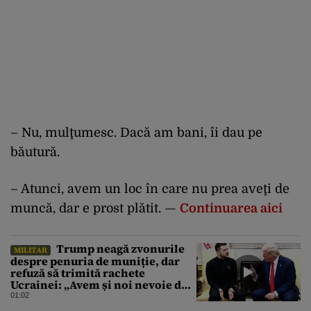
– Nu, mulţumesc. Dacă am bani, îi dau pe
băutură.
– Atunci, avem un loc în care nu prea aveţi de
muncă, dar e prost plătit. —
Continuarea aici
Trump neagă zvonurile
MILITAR
despre penuria de muniție, dar
refuză să trimită rachete
Ucrainei: „Avem și noi nevoie de
rachete”
01:02