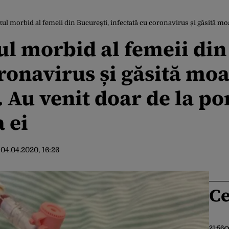
bid al femeii din București, infectată cu coronavirus și găsită moartă în casă: ”DSP nu exis
l morbid al femeii din
ronavirus și găsită moa
. Au venit doar de la p
 ei
:
04.04.2020, 16:26
Ce
21:56