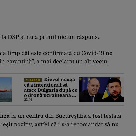
t la DSP și nu a primit niciun răspuns.
âta timp cât este confirmată cu Covid-19 ne
 în carantină”, a mai declarat un alt vecin.
Kievul neagă
MILITAR
că a intenționat să
atace Bulgaria după ce
o dronă ucraineană a
explodat lângă
21:46
instalația de gaz de la
granița României
iză la un centru din Bucureșt.Ea a fost testată
 ieşit pozitiv, astfel că i s-a recomandat să nu