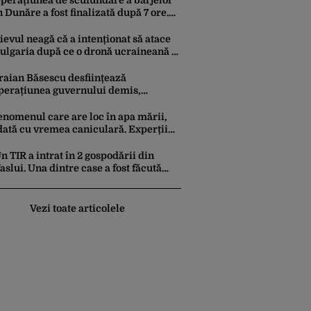
perațiunea de scufundare a barjelor
n Dunăre a fost finalizată după 7 ore.
pele Române anunță când vor fi
imțite efectele
ievul neagă că a intenționat să atace
ulgaria după ce o dronă ucraineană a
xplodat lângă instalația de gaz de la
ranița României
raian Băsescu desființează
perațiunea guvernului demis,
olojan, de scufundare a barjelor în
unăre: „Este o improvizație”
enomenul care are loc în apa mării,
dată cu vremea caniculară. Experții
vertizează asupra pericolului la care
amenii pot fi expuși
n TIR a intrat în 2 gospodării din
aslui. Una dintre case a fost făcută
raf
Vezi toate articolele