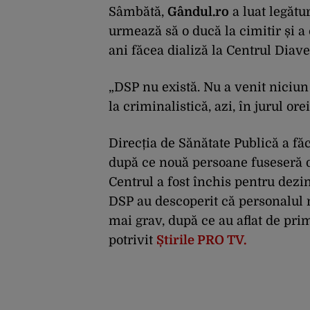
Sâmbătă,
Gândul.ro
a luat legătu
urmează să o ducă la cimitir și a
ani făcea dializă la Centrul Diav
„DSP nu există. Nu a venit niciun
la criminalistică, azi, în jurul ore
Direcția de Sănătate Publică a fă
după ce nouă persoane fuseseră 
Centrul a fost închis pentru dezi
DSP au descoperit că personalul 
mai grav, după ce au aflat de prim
potrivit
Știrile PRO TV.