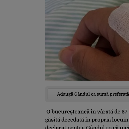
Adaugă Gândul ca sursă preferată
O bucureșteancă în vârstă de 67 
găsită decedată în propria locuin
declarat pentru Gândul.ro că nic