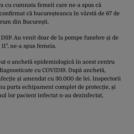
ra cu cumnata femeii care ne-a spus că
 confirmat că bucureșteanca în vârstă de 67 de
erum din București.
 DSP. Au venit doar de la pompe funebre și de
i 11”, ne-a spus femeia.
cut o anchetă epidemiologică în acest centru
diagnosticate cu COVID19. După anchetă,
nfecție și amendat cu 30.000 de lei. Inspectorii
nu purta echipament complet de protecție, și
ul lor pacient infectat n-au dezinfectat,