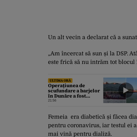
Un alt vecin a declarat că a suna
„Am încercat să sun și la DSP. At
este frică să nu intrăm tot blocul
ULTIMA ORĂ
Operațiunea de
scufundare a barjelor
în Dunăre a fost
finalizată după 7 ore.
21:56
Apele Române anunță
când vor fi simțite
efectele
Femeia era diabetică și făcea dial
pentru coronavirus, iar testul ei a
mai vină pentru dializă.