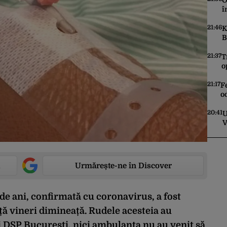
O
î
A
s
21:46
K
B
e
g
21:37
T
o
B
D
21:17
F
o
a
o
20:41
U
V
p
Urmărește-ne în Discover
de ani, confirmată cu coronavirus, a fost
ță vineri dimineață. Rudele acesteia au
i DSP București, nici ambulanța nu au venit să