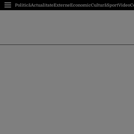
Politică
Actualitate
Externe
Economic
Cultură
Sport
Video
C