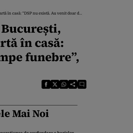
tă. Au venit doar de la pompe funebre”, spune cumnata ei
 București,
rtă în casă:
ompe funebre”,
le Mai Noi