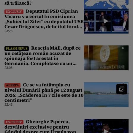
să trăiască?
Deputatul PSD Ciprian
EXCLUSIV
Văcaru s-a certat în emisiunea
„Subiectul Zilei” cu deputatul USR
Cezar Drăgoescu, deficitul fiind
motivul scandalului
23:23
Reacția MAE, după ce
FLASH NEWS
un cetăţean român acuzat de
spionaj a fost arestat în
Germania. Complotase cu un
ucrainean ca să asasineze un
23:05
producător de drone
Ce se va întâmpla cu
ALERTĂ
nivelul Dunării până pe 12 august
2026: „Scăderea în 7 zile este de 10
centimetri”
22:43
Gheorghe Piperea,
EXCLUSIV
dezvăluiri exclusive pentru
Gândul despre cum Ursula von