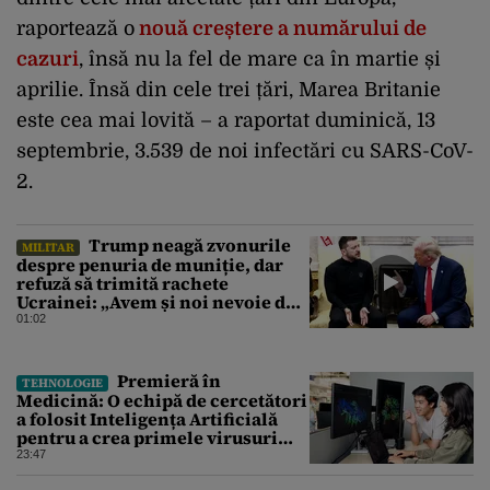
raportează o
nouă creștere a numărului de
cazuri
, însă nu la fel de mare ca în martie și
aprilie. Însă din cele trei țări, Marea Britanie
este cea mai lovită – a raportat duminică, 13
septembrie, 3.539 de noi infectări cu SARS-CoV-
2.
Trump neagă zvonurile
MILITAR
despre penuria de muniție, dar
refuză să trimită rachete
Ucrainei: „Avem și noi nevoie de
rachete”
01:02
Premieră în
TEHNOLOGIE
Medicină: O echipă de cercetători
a folosit Inteligența Artificială
pentru a crea primele virusuri
sintetice la tratarea de E.coli
23:47