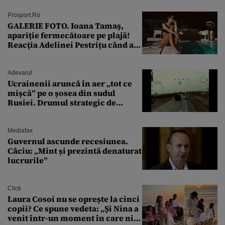
Prosport.ro
GALERIE FOTO. Ioana Tamaş,
apariție fermecătoare pe plajă!
Reacția Adelinei Pestrițu când a
văzut-o
Adevarul
Ucrainenii aruncă în aer „tot ce
mișcă” pe o șosea din sudul
Rusiei. Drumul strategic de
aprovizionare către Crimeea este
controlat complet
Mediafax
Guvernul ascunde recesiunea.
Câciu: „Mint și prezintă denaturat
lucrurile”
Click
Laura Cosoi nu se oprește la cinci
copii? Ce spune vedeta: „Și Nina a
venit într-un moment în care nici