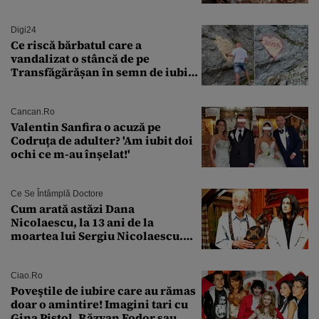
măcar nu mai discutam”
Digi24
Ce riscă bărbatul care a
vandalizat o stâncă de pe
Transfăgărășan în semn de iubire
față de „Anna”
Cancan.ro
Valentin Sanfira o acuză pe
Codruța de adulter? 'Am iubit doi
ochi ce m-au înșelat!'
Ce Se Întâmplă Doctore
Cum arată astăzi Dana
Nicolaescu, la 13 ani de la
moartea lui Sergiu Nicolaescu.
Transformarea care i-a surprins
pe toți
Ciao.ro
Poveştile de iubire care au rămas
doar o amintire! Imagini tari cu
Gina Pistol, Răzvan Fodor sau