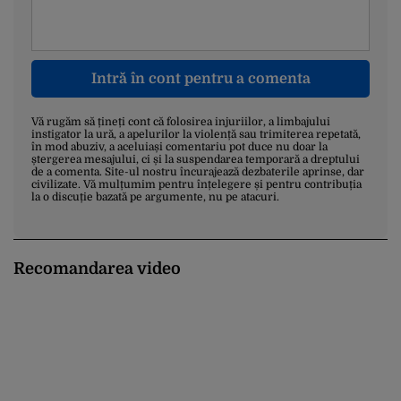
Intră în cont pentru a comenta
Vă rugăm să țineți cont că folosirea injuriilor, a limbajului
instigator la ură, a apelurilor la violență sau trimiterea repetată,
în mod abuziv, a aceluiași comentariu pot duce nu doar la
ștergerea mesajului, ci și la suspendarea temporară a dreptului
de a comenta. Site-ul nostru încurajează dezbaterile aprinse, dar
civilizate. Vă mulțumim pentru înțelegere și pentru contribuția
la o discuție bazată pe argumente, nu pe atacuri.
Recomandarea video