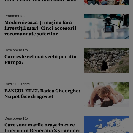
Andra Măruţă şi foştii parteneri
Promotor.ro
Modernizează-ți mașina fără
investiții mari. Cinci accesorii
recomandate șoferilor
Descopera.ro
Care este cel mai vechi pod din
Europa?
Râzi Cu Lacrimi
BANCUL ZILEI. Badea Gheorghe: –
Nu pot face dragoste!
Descopera.ro
Care sunt marile orașe în care
tinerii din Generația Z și-ar dori