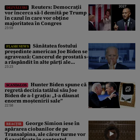
Reuters: Democrații
DEZVĂLUIRI
vor încerca să-l demită pe Trump
în cazul în care vor obține
majoritatea în Congres
23:59
Sănătatea fostului
FLASH NEWS
președinte american Joe Biden se
agravează: Cancerul de prostată s-
a răspândit în alte părți ale
corpului
23:23
Hunter Biden spune că
SCANDALOS
regretă decizia tatălui său Joe
Biden de a-l grația: „I-a dăunat
enorm moștenirii sale”
22:58
George Simion iese în
REACȚIE
apărarea ciobanilor de pe
Transalpina, ale căror turme vor
fi sacrificate în contextul