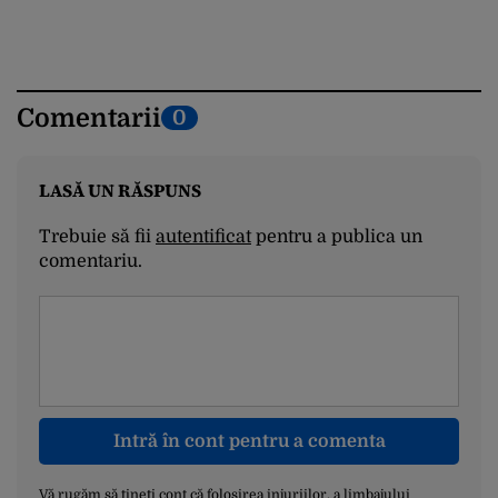
Comentarii
0
LASĂ UN RĂSPUNS
Trebuie să fii
autentificat
pentru a publica un
comentariu.
Intră în cont pentru a comenta
Vă rugăm să țineți cont că folosirea injuriilor, a limbajului