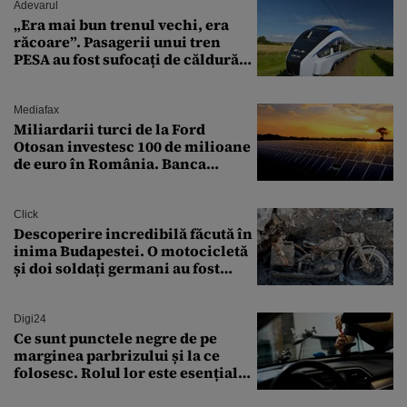
Adevarul
„Era mai bun trenul vechi, era
răcoare”. Pasagerii unui tren
PESA au fost sufocați de căldură
pe ruta București-Constanța
Mediafax
Miliardarii turci de la Ford
Otosan investesc 100 de milioane
de euro în România. Banca
Transilvania le acordă o
finanțare uriașă
Click
Descoperire incredibilă făcută în
inima Budapestei. O motocicletă
și doi soldați germani au fost
găsiți în Dunăre
Digi24
Ce sunt punctele negre de pe
marginea parbrizului și la ce
folosesc. Rolul lor este esențial
pentru siguranța mașinii