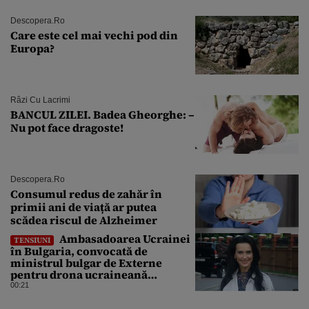
Descopera.ro
Care este cel mai vechi pod din
Europa?
Râzi Cu Lacrimi
BANCUL ZILEI. Badea Gheorghe: –
Nu pot face dragoste!
Descopera.ro
Consumul redus de zahăr în
primii ani de viață ar putea
scădea riscul de Alzheimer
Ambasadoarea Ucrainei
TENSIUNI
în Bulgaria, convocată de
ministrul bulgar de Externe
pentru drona ucraineană
prăbușită în apropierea
00:21
infrastructurii critice