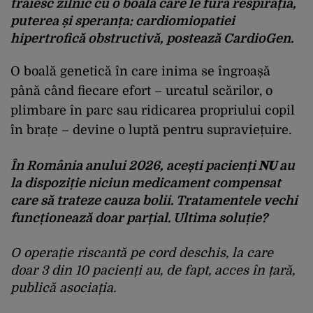
trăiesc zilnic cu o boală care le fură respirația,
puterea și speranța:
cardiomiopatiei
hipertrofică obstructivă
, postează CardioGen.
O boală genetică în care inima se îngroașă
până când fiecare efort – urcatul scărilor, o
plimbare în parc sau ridicarea propriului copil
în brațe – devine o luptă pentru supraviețuire.
În România anului 2026, acești pacienți 𝐍𝐔 au
la dispoziție niciun medicament compensat
care să trateze cauza bolii. Tratamentele vechi
funcționează doar parțial. Ultima soluție?
O operație riscantă pe cord deschis, la care
doar 3 din 10 pacienți au, de fapt, acces în țară,
publică asociația.