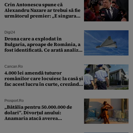
Crin Antonescu spune că
Alexandru Nazare ar trebui să fie
următorul premier: „E singura
soluție”
Digi24
Drona care a explodat în
Bulgaria, aproape de România, a
fost identificată. Ce arată analiza
preliminară a epavei
Cancan.ro
4.000 lei amendă tuturor
românilor care locuiesc la casă și
fac acest lucru în curte, crezând
că nu îi vede nimeni
Prosport.ro
„Bătălia pentru 50.000.000 de
dolari”. Divorțul anului:
Anamaria atacă averea
milionarului