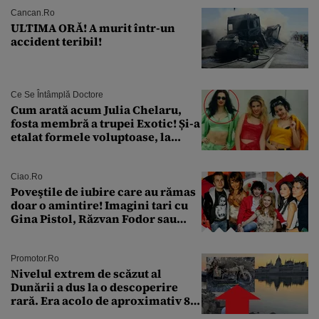
Cancan.ro
ULTIMA ORĂ! A murit într-un
accident teribil!
Ce Se Întâmplă Doctore
Cum arată acum Julia Chelaru,
fosta membră a trupei Exotic! Și-a
etalat formele voluptoase, la
aproape 50 de ani
Ciao.ro
Poveştile de iubire care au rămas
doar o amintire! Imagini tari cu
Gina Pistol, Răzvan Fodor sau
Andra Măruţă şi foştii parteneri
Promotor.ro
Nivelul extrem de scăzut al
Dunării a dus la o descoperire
rară. Era acolo de aproximativ 80
de ani