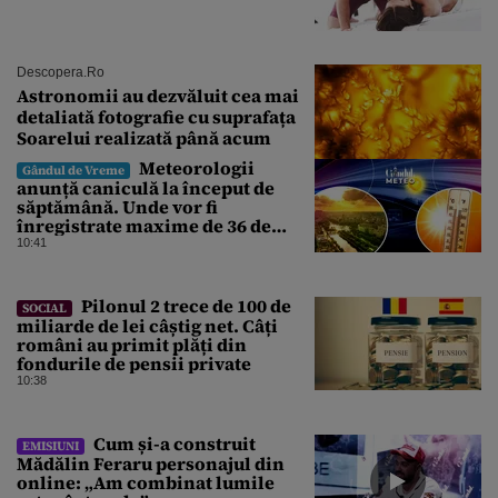
Descopera.ro
Astronomii au dezvăluit cea mai
detaliată fotografie cu suprafața
Soarelui realizată până acum
Meteorologii
Gândul de Vreme
anunță caniculă la început de
săptămână. Unde vor fi
înregistrate maxime de 36 de
grade. ANM, informații de ultimă
10:41
oră pentru Gândul
Pilonul 2 trece de 100 de
SOCIAL
miliarde de lei câștig net. Câți
români au primit plăți din
fondurile de pensii private
10:38
Cum și-a construit
EMISIUNI
Mădălin Feraru personajul din
online: „Am combinat lumile