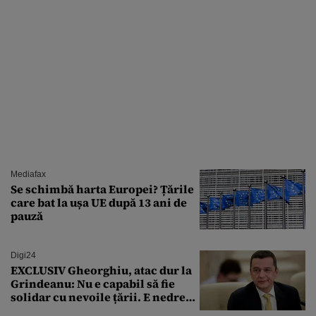
Mediafax
Se schimbă harta Europei? Țările
care bat la ușa UE după 13 ani de
pauză
Digi24
EXCLUSIV Gheorghiu, atac dur la
Grindeanu: Nu e capabil să fie
solidar cu nevoile țării. E nedrept
ca PSD să primească guvernarea