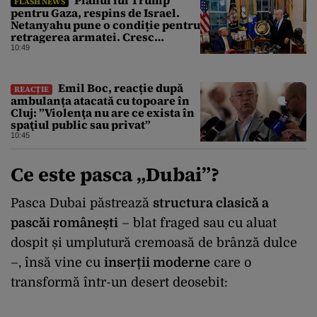
FLASH NEWS
pentru Gaza, respins de Israel.
Netanyahu pune o condiție pentru
retragerea armatei. Cresc
tensiunile în Orientul Mijlociu
10:49
Emil Boc, reacție după
REACȚIE
ambulanța atacată cu topoare în
Cluj: ”Violenţa nu are ce exista în
spaţiul public sau privat”
10:45
Ce este pasca „Dubai”?
Pasca Dubai păstrează
structura clasică a
pascăi românești
– blat fraged sau cu aluat
dospit și umplutură cremoasă de brânză dulce
–, însă vine cu
inserții moderne
care o
transformă într-un desert deosebit: