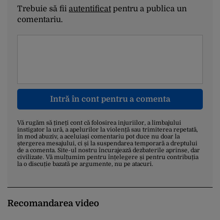
Trebuie să fii
autentificat
pentru a publica un
comentariu.
Intră în cont pentru a comenta
Vă rugăm să țineți cont că folosirea injuriilor, a limbajului
instigator la ură, a apelurilor la violență sau trimiterea repetată,
în mod abuziv, a aceluiași comentariu pot duce nu doar la
ștergerea mesajului, ci și la suspendarea temporară a dreptului
de a comenta. Site-ul nostru încurajează dezbaterile aprinse, dar
civilizate. Vă mulțumim pentru înțelegere și pentru contribuția
la o discuție bazată pe argumente, nu pe atacuri.
Recomandarea video