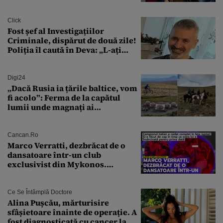
Click
Fost șef al Investigațiilor
Criminale, dispărut de două zile!
Poliția îl caută în Deva: „L-ați
văzut?”
Digi24
„Dacă Rusia ia țările baltice, vom
fi acolo”: Ferma de la capătul
lumii unde magnați ai
tehnologiei vor să
supraviețuiască apocalipsei
Cancan.ro
Marco Verratti, dezbrăcat de o
dansatoare într-un club
exclusivist din Mykonos.
Campionul italian a cedat
complet în fața ispitei!
Ce Se Întâmplă Doctore
Alina Pușcău, mărturisire
sfâșietoare înainte de operație. A
fost diagnosticată cu cancer la