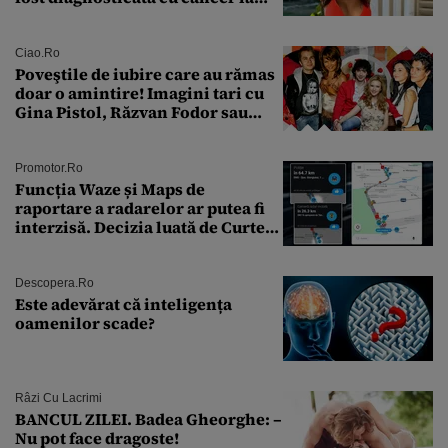
sân în metastază: „Este singurul
tratament care o să mă ajute să
îmi salvez viața”
Ciao.ro
Poveştile de iubire care au rămas
doar o amintire! Imagini tari cu
Gina Pistol, Răzvan Fodor sau
Andra Măruţă şi foştii parteneri
Promotor.ro
Funcția Waze și Maps de
raportare a radarelor ar putea fi
interzisă. Decizia luată de Curtea
de Justiție a UE
Descopera.ro
Este adevărat că inteligența
oamenilor scade?
Râzi Cu Lacrimi
BANCUL ZILEI. Badea Gheorghe: –
Nu pot face dragoste!