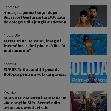
Cancan.ro
Anca și-a părăsit soțul după
Survivor! Gesturile lui DOC față
de colegele din junglă au detonat
relația de acasă!
Prosport.ro
FOTO. Irina Deleanu, imagini
incendiare: „Îmi place să fiu cât
mai naturală”
Adevarul
SURSE Noile condiții puse de
Bolojan pentru a vota un guvern
Mediafax
SCANDAL monstru înainte de un
zbor Anglia-SUA. Scenele din
avion au devenit virale