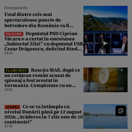
Descopera.ro
Unul dintre cele mai
spectaculoase puncte de
belvedere din România va fi
restaurat
Deputatul PSD Ciprian
EXCLUSIV
Văcaru s-a certat în emisiunea
„Subiectul Zilei” cu deputatul USR
Cezar Drăgoescu, deficitul fiind
motivul scandalului
23:23
Reacția MAE, după ce
FLASH NEWS
un cetăţean român acuzat de
spionaj a fost arestat în
Germania. Complotase cu un
ucrainean ca să asasineze un
23:05
producător de drone
Ce se va întâmpla cu
ALERTĂ
nivelul Dunării până pe 12 august
2026: „Scăderea în 7 zile este de 10
centimetri”
22:43