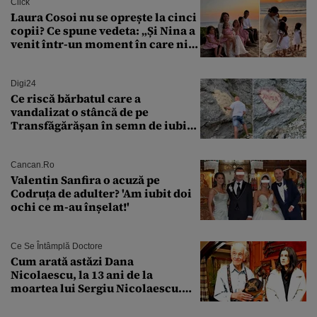
Click
Laura Cosoi nu se oprește la cinci
copii? Ce spune vedeta: „Și Nina a
venit într-un moment în care nici
măcar nu mai discutam”
Digi24
Ce riscă bărbatul care a
vandalizat o stâncă de pe
Transfăgărășan în semn de iubire
față de „Anna”
Cancan.ro
Valentin Sanfira o acuză pe
Codruța de adulter? 'Am iubit doi
ochi ce m-au înșelat!'
Ce Se Întâmplă Doctore
Cum arată astăzi Dana
Nicolaescu, la 13 ani de la
moartea lui Sergiu Nicolaescu.
Transformarea care i-a surprins
pe toți