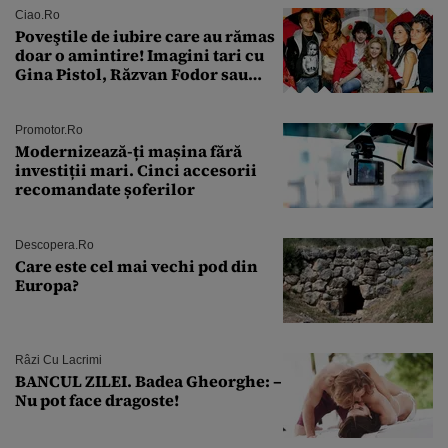
Ciao.ro
Poveştile de iubire care au rămas
doar o amintire! Imagini tari cu
Gina Pistol, Răzvan Fodor sau
Andra Măruţă şi foştii parteneri
Promotor.ro
Modernizează-ți mașina fără
investiții mari. Cinci accesorii
recomandate șoferilor
Descopera.ro
Care este cel mai vechi pod din
Europa?
Râzi Cu Lacrimi
BANCUL ZILEI. Badea Gheorghe: –
Nu pot face dragoste!