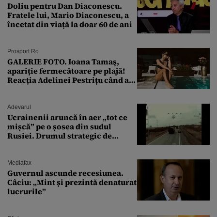
Doliu pentru Dan Diaconescu.
Fratele lui, Mario Diaconescu, a
încetat din viață la doar 60 de ani
Prosport.ro
GALERIE FOTO. Ioana Tamaş,
apariție fermecătoare pe plajă!
Reacția Adelinei Pestrițu când a
văzut-o
Adevarul
Ucrainenii aruncă în aer „tot ce
mișcă” pe o șosea din sudul
Rusiei. Drumul strategic de
aprovizionare către Crimeea este
controlat complet
Mediafax
Guvernul ascunde recesiunea.
Câciu: „Mint și prezintă denaturat
lucrurile”