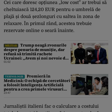
Cei care doresc opțiunea „low cost” ar trebui să
cheltuiască 124,20 EUR pentru o umbrelă de
plajă și două șezlonguri cu saltea în zona de
relaxare. În primul rând, acestea trebuie
rezervate online o seară înainte.
Trump neagă zvonurile
MILITAR
despre penuria de muniție, dar
refuză să trimită rachete
Ucrainei: „Avem și noi nevoie de
rachete”
01:02
Premieră în
TEHNOLOGIE
Medicină: O echipă de cercetători
a folosit Inteligența Artificială
pentru a crea primele virusuri
sintetice la tratarea de E.coli
23:47
Jurnaliștii italieni fac o calculare a costului