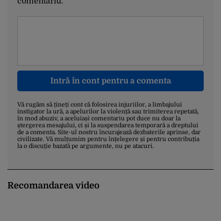
comentariu.
Intră în cont pentru a comenta
Vă rugăm să țineți cont că folosirea injuriilor, a limbajului
instigator la ură, a apelurilor la violență sau trimiterea repetată,
în mod abuziv, a aceluiași comentariu pot duce nu doar la
ștergerea mesajului, ci și la suspendarea temporară a dreptului
de a comenta. Site-ul nostru încurajează dezbaterile aprinse, dar
civilizate. Vă mulțumim pentru înțelegere și pentru contribuția
la o discuție bazată pe argumente, nu pe atacuri.
Recomandarea video