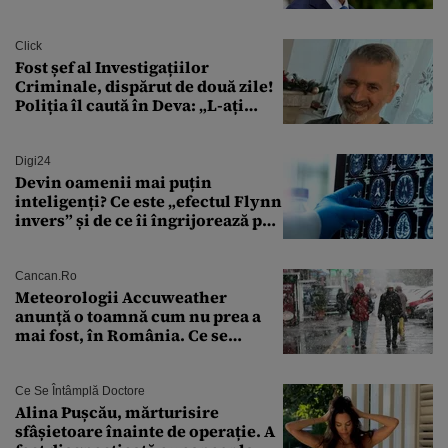
un candidat
Click
Fost șef al Investigațiilor
Criminale, dispărut de două zile!
Poliția îl caută în Deva: „L-ați
văzut?”
Digi24
Devin oamenii mai puțin
inteligenți? Ce este „efectul Flynn
invers” și de ce îi îngrijorează pe
cercetători
Cancan.ro
Meteorologii Accuweather
anunță o toamnă cum nu prea a
mai fost, în România. Ce se
întâmplă în septembrie,
octombrie și noiembrie 2026, în
București. Pe ce dată ninge
Ce Se Întâmplă Doctore
Alina Pușcău, mărturisire
sfâșietoare înainte de operație. A