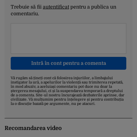
Trebuie să fii
autentificat
pentru a publica un
comentariu.
Intră în cont pentru a comenta
Vă rugăm să țineți cont că folosirea injuriilor, a limbajului
instigator la ură, a apelurilor la violență sau trimiterea repetată,
în mod abuziv, a aceluiași comentariu pot duce nu doar la
ștergerea mesajului, ci și la suspendarea temporară a dreptului
de a comenta. Site-ul nostru încurajează dezbaterile aprinse, dar
civilizate. Vă mulțumim pentru înțelegere și pentru contribuția
la o discuție bazată pe argumente, nu pe atacuri.
Recomandarea video