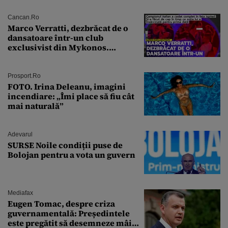
Cancan.ro
Marco Verratti, dezbrăcat de o
dansatoare într-un club
exclusivist din Mykonos.
Campionul italian a cedat
complet în fața ispitei!
Prosport.ro
FOTO. Irina Deleanu, imagini
incendiare: „Îmi place să fiu cât
mai naturală”
Adevarul
SURSE Noile condiții puse de
Bolojan pentru a vota un guvern
Mediafax
Eugen Tomac, despre criza
guvernamentală: Președintele
este pregătit să desemneze mâine