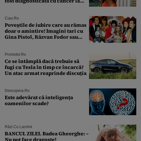
fost diagnosticată cu cancer la
sân în metastază: „Este singurul
tratament care o să mă ajute să
îmi salvez viața”
Ciao.ro
Poveştile de iubire care au rămas
doar o amintire! Imagini tari cu
Gina Pistol, Răzvan Fodor sau
Andra Măruţă şi foştii parteneri
Promotor.ro
Ce se întâmplă dacă trebuie să
fugi cu Tesla în timp ce încarcă?
Un atac armat reaprinde discuția
Descopera.ro
Este adevărat că inteligența
oamenilor scade?
Râzi Cu Lacrimi
BANCUL ZILEI. Badea Gheorghe: –
Nu pot face dragoste!