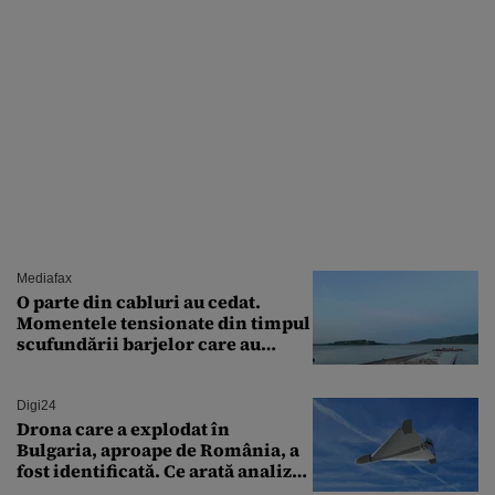
Mediafax
O parte din cabluri au cedat.
Momentele tensionate din timpul
scufundării barjelor care au
salvat Reactorul 2 de la
Cernavodă
Digi24
Drona care a explodat în
Bulgaria, aproape de România, a
fost identificată. Ce arată analiza
preliminară a epavei