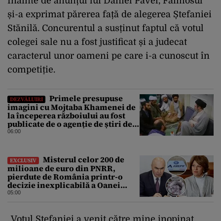
Înainte de anunțul lui Daniel Pavel, Faimosul
și-a exprimat părerea față de alegerea Ștefaniei
Stănilă. Concurentul a susținut faptul că votul
colegei sale nu a fost justificat și a judecat
caracterul unor oameni pe care i-a cunoscut în
competiție.
Primele presupuse
DEZVĂLUIRI
imagini cu Mojtaba Khamenei de
la începerea războiului au fost
publicate de o agenție de știri de
stat din Iran
06:00
Misterul celor 200 de
EXCLUSIV
milioane de euro din PNRR,
pierdute de România printr-o
decizie inexplicabilă a Oanei
Gheorghiu. Ultima hotărâre de
05:00
guvern ar încerca să repare
greșeala vicepremierului
„Votul Ștefaniei a venit către mine inopinat,