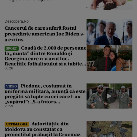
Descopera.ro
Cancerul de care suferă fostul
președinte american Joe Biden s-
a extins
Coadă de 2.000 de persoane
SPORT
la „nunta” dintre Ronaldo și
Georgina care n-a avut loc.
Reacțiile fotbalistului și a iubitei
sale pe social media
00:26
Piedone, costumat în
VIDEO
uniformă militară, anunță că este
pregătit să lupte cu cei care l-au
„supărat”: „S-a întors
boomerangul”
23:59
Autoritățile din
ULTIMA ORĂ
Moldova au constatat ca
proiectilul prăbușit la Crocmaz