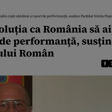
 aibă copii sănătoși și sport de performanță, susține Partidul Voința Po
oluția ca România să a
t de performanță, susți
rului Român