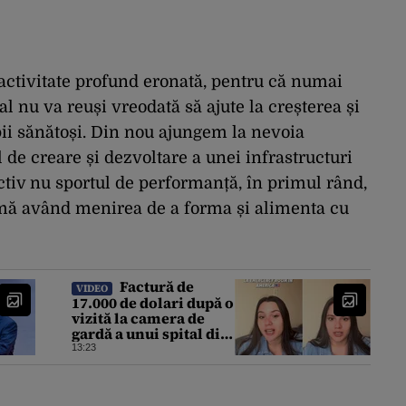
e activitate profund eronată, pentru că numai
al nu va reuși vreodată să ajute la creșterea și
pii sănătoși. Din nou ajungem la nevoia
 de creare și dezvoltare a unei infrastructuri
ectiv nu sportul de performanță, în primul rând,
rmă având menirea de a forma și alimenta cu
Factură de
VIDEO
17.000 de dolari după o
vizită la camera de
gardă a unui spital din
SUA. Cât a plătit, de
13:23
fapt, o tânără româncă