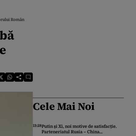
porului Român
ibă
ne
Cele Mai Noi
13:28
Putin și Xi, noi motive de satisfacție.
Parteneriatul Rusia – China