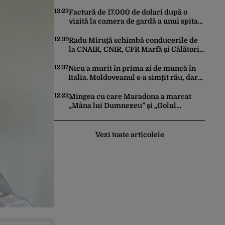
funcționează la turație maximă,
schimburile comerciale ating niveluri
13:23
Factură de 17.000 de dolari după o
record
vizită la camera de gardă a unui spital
din SUA. Cât a plătit, de fapt, o tânără
româncă
12:39
Radu Miruţă schimbă conducerile de
la CNAIR, CNIR, CFR Marfă şi Călători
şi Metrorex
12:37
Nicu a murit în prima zi de muncă în
Italia. Moldoveanul s-a simțit rău, dar
nimeni nu a chemat ambulanța / Șase
români, anchetați
12:22
Mingea cu care Maradona a marcat
„Mâna lui Dumnezeu” și „Golul
Secolului”, scoasă la licitație. Cu câte
milioane de dolari ar putea fi vândută
Vezi toate articolele