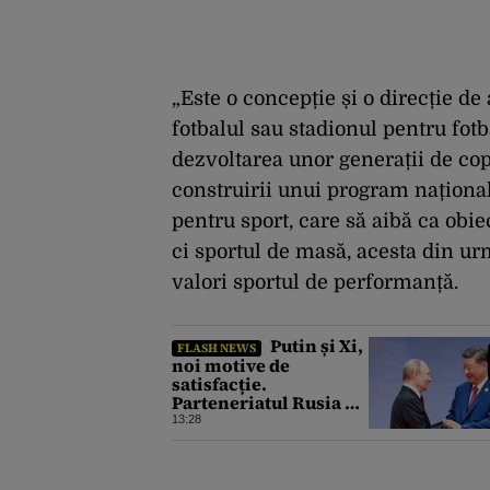
„Este o concepție și o direcție d
fotbalul sau stadionul pentru fotb
dezvoltarea unor generații de co
construirii unui program național
pentru sport, care să aibă ca obi
ci sportul de masă, acesta din u
valori sportul de performanță.
Putin și Xi,
FLASH NEWS
noi motive de
satisfacție.
Parteneriatul Rusia –
China funcționează la
13:28
turație maximă,
schimburile
comerciale ating