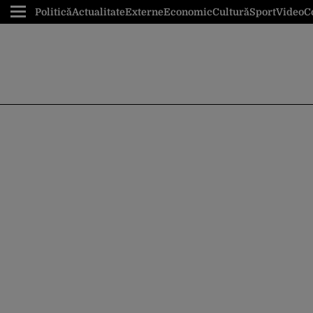
Politică
Actualitate
Externe
Economic
Cultură
Sport
Video
C