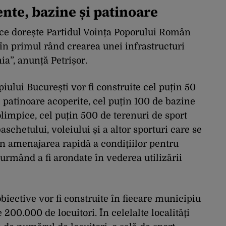
ente, bazine și patinoare
 ce dorește Partidul Voința Poporului Român
în primul rând crearea unei infrastructuri
a”, anunță Petrișor.
piului București vor fi construite cel puțin 50
e patinoare acoperite, cel puțin 100 de bazine
limpice, cel puțin 500 de terenuri de sport
schetului, voleiului și a altor sporturi care se
rin amenajarea rapidă a condițiilor pentru
a urmând a fi arondate în vederea utilizării
iective vor fi construite în fiecare municipiu
 200.000 de locuitori. În celelalte localități