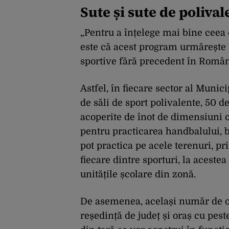
Sute și sute de polival
„Pentru a înțelege mai bine ceea
este că acest program urmărește 
sportive fără precedent în Români
Astfel, în fiecare sector al Munici
de săli de sport polivalente, 50 d
acoperite de înot de dimensiuni o
pentru practicarea handbalului, ba
pot practica pe acele terenuri, p
fiecare dintre sporturi, la aceste
unitățile școlare din zonă.
De asemenea, același număr de ob
reședință de județ și oraș cu peste