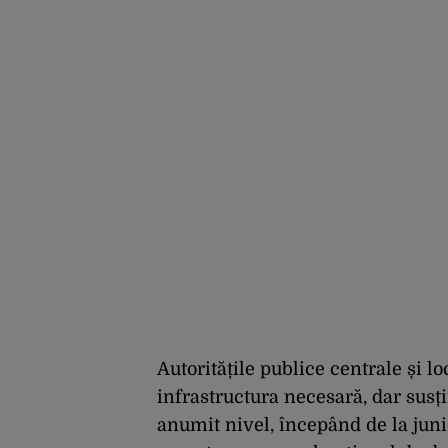
niveluri record
Autoritățile publice centrale și loc
infrastructura necesară, dar susț
anumit nivel, începând de la junio