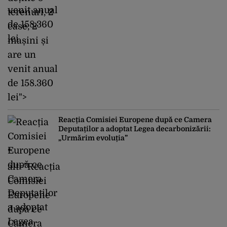
terenuri, 2
case, 2
mașini și
are un
venit anual
de 158.360
lei">
Reacția Comisiei Europene după ce Camera
Deputaților a adoptat Legea decarbonizării:
„Urmărim evoluția”
"
alt="Reacția
Comisiei
Europene
după ce
Camera