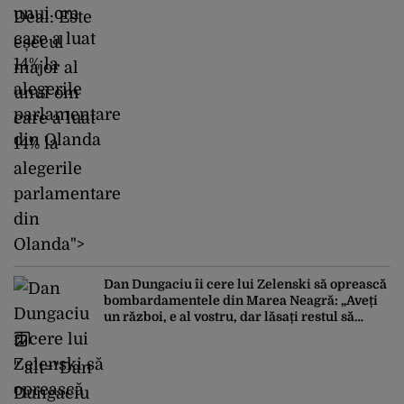
Deal: Este
eșecul
major al
unui om
care a luat
14% la
alegerile
parlamentare
din
Olanda">
Dan Dungaciu îi cere lui Zelenski să oprească
bombardamentele din Marea Neagră: „Aveți
un război, e al vostru, dar lăsați restul să
circule”
" alt="Dan
Dungaciu