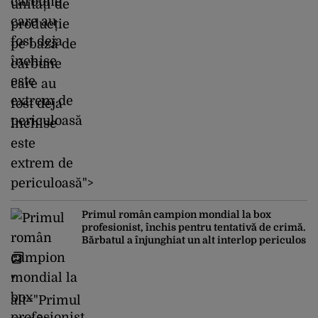
unități de
producție
pe bază de
cărbune
care au
fost deja
închise
este
extrem de
periculoasă">
Primul român campion mondial la box
profesionist, închis pentru tentativă de crimă.
Bărbatul a înjunghiat un alt interlop periculos
"
alt="Primul