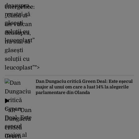
energetice:
„Când ai
un vulcan
deasupra,
nu stai să
găsești
soluții cu
leucoplast”">
Dan Dungaciu critică Green Deal: Este eșecul
major al unui om care a luat 14% la alegerile
parlamentare din Olanda
" alt="Dan
Dungaciu
critică
Green