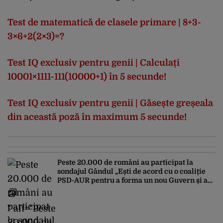
Test de matematică de clasele primare | 8+3-
3×6+2(2×3)=?
Test IQ exclusiv pentru genii | Calculați
10001×1111-111(10000+1) în 5 secunde!
Test IQ exclusiv pentru genii | Găsește greșeala
din această poză în maximum 5 secunde!
Peste 20.000 de români au participat la
sondajul Gândul „Ești de acord cu o coaliție
PSD-AUR pentru a forma un nou Guvern și a
încheia criza politică?”. Rezultatul a fost
surprinzător
" alt="Peste
20.000 de