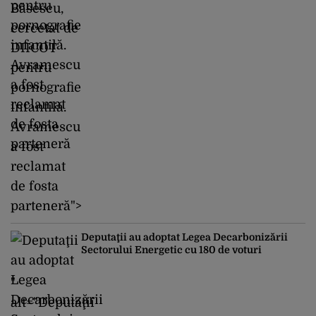
Băsescu,
cercetat de
DIICOT
pentru
pornografie
infantilă.
Avramescu
a fost
reclamat
de fosta
parteneră">
Deputaţii au adoptat Legea Decarbonizării
Sectorului Energetic cu 180 de voturi
"
alt="Deputaţii