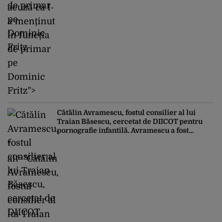
acuză că l-
a menținut
în funcția
de primar
pe
Dominic
Fritz">
Cătălin Avramescu, fostul consilier al lui
Traian Băsescu, cercetat de DIICOT pentru
pornografie infantilă. Avramescu a fost
reclamat de fosta parteneră
"
alt="Cătălin
Avramescu,
fostul
consilier al
lui Traian