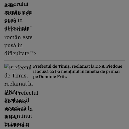
este
distrusă și
viața
poporului
român este
pusă în
dificultate”">
Prefectul de Timiș, reclamat la DNA. Piedone
îl acuză că l-a menținut în funcția de primar
pe Dominic Fritz
"
alt="Prefectul
de Timiș,
reclamat la
DNA.
Piedone îl