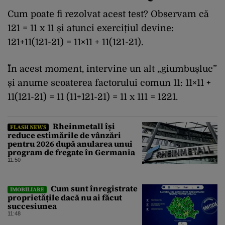
Cum poate fi rezolvat acest test? Observam că
121 = 11 x 11 și atunci exercițiul devine:
121+11(121-21) = 11×11 + 11(121-21).
În acest moment, intervine un alt „giumbușluc”
și anume scoaterea factorului comun 11: 11×11 +
11(121-21) = 11 (11+121-21) = 11 x 111 = 1221.
Rheinmetall își
FLASH NEWS
reduce estimările de vânzări
pentru 2026 după anularea unui
program de fregate în Germania
11:50
Cum sunt înregistrate
IMOBILIARE
proprietățile dacă nu ai făcut
succesiunea
11:48