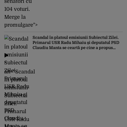
senatori cu
104 voturi.
Merge la
promulgare">
Scandal în platoul emisiunii Subiectul Zilei.
Primarul USR Radu Mihaiu și deputatul PSD
Claudiu Manta se ceartă pe cine a propus
primul legea
"
alt="Scandal
în platoul
emisiunii
Subiectul
Zilei.
Primarul
USR Radu