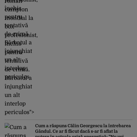
român
campion
mondial la
box
profesionist,
închis
pentru
tentativă
de crimă.
Bărbatul a
înjunghiat
un alt
interlop
periculos">
Cum a răspuns Călin Georgescu la întrebarea
Gândul. Ce ar fi făcut dacă s-ar fi aflat la
putere în actuala criză energetică: ”Nu voi