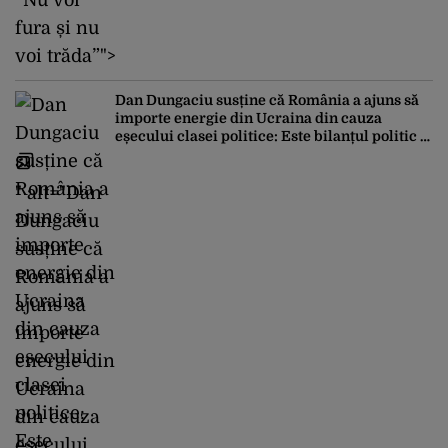
”Nu voi
fura și nu
voi trăda”">
Dan Dungaciu susține că România a ajuns să
importe energie din Ucraina din cauza
eșecului clasei politice: Este bilanțul politic al
ultimilor ani
" alt="Dan
Dungaciu
susține că
România a
ajuns să
importe
energie din
Ucraina
din cauza
eșecului