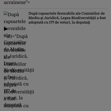
ucrainene">
După rapoartele favorabile ale Comisiilor de
Mediu şi Juridică, Legea Biodiversităţii a fost
adoptată cu 177 de voturi, la deputaţi
" alt="După
rapoartele
favorabile
ale
Comisiilor
de Mediu
şi Juridică,
Legea
Biodiversităţii
a fost
adoptată cu