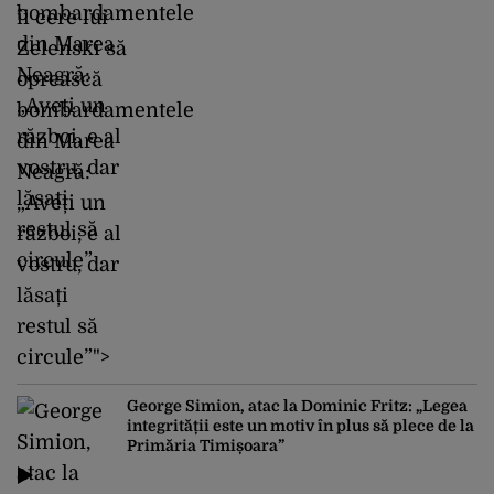
îi cere lui
Zelenski să
oprească
bombardamentele
din Marea
Neagră:
„Aveți un
război, e al
vostru, dar
lăsați
restul să
circule”">
George Simion, atac la Dominic Fritz: „Legea
integrității este un motiv în plus să plece de la
Primăria Timișoara”