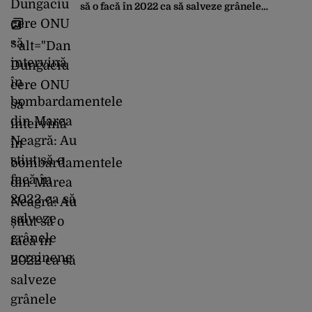
să o facă în 2022 ca să salveze grânele
ucrainene
" alt="Dan
Dungaciu
cere ONU
să
intervină
în
bombardamentele
din Marea
Neagră: Au
știut să o
facă în
2022 ca să
salveze
grânele