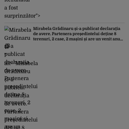
a fost
surprinzător">
Mirabela Grădinaru și-a publicat declarația
de avere. Partenera președintelui deține 8
terenuri, 2 case, 2 mașini și are un venit anual
de 158.360 lei
"
alt="Mirabela
Grădinaru
și-a
publicat
declarația
de avere.
Partenera
președintelui
deține 8