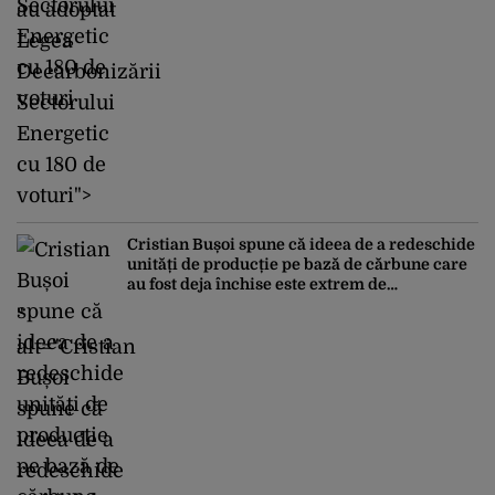
au adoptat
Legea
Decarbonizării
Sectorului
Energetic
cu 180 de
voturi">
Cristian Bușoi spune că ideea de a redeschide
unități de producție pe bază de cărbune care
au fost deja închise este extrem de
periculoasă
"
alt="Cristian
Bușoi
spune că
ideea de a
redeschide