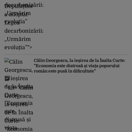
Deputaților
a adoptat
Legea
decarbonizării:
„Urmărim
evoluția”">
Călin Georgescu, la ieșirea de la Înalta Curte:
”Economia este distrusă și viața poporului
român este pusă în dificultate”
" alt="Călin
Georgescu,
la ieșirea
de la Înalta
Curte:
”Economia