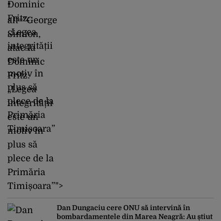
"
alt="George
Simion,
atac la
Dominic
Fritz:
„Legea
integrității
este un
motiv în
plus să
plece de la
Primăria
Timișoara”">
Dan Dungaciu cere ONU să intervină în
bombardamentele din Marea Neagră: Au știut