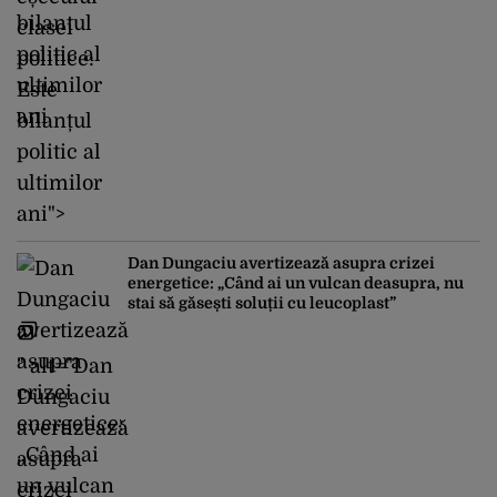
clasei
politice:
Este
bilanțul
politic al
ultimilor
ani">
Dan Dungaciu avertizează asupra crizei
energetice: „Când ai un vulcan deasupra, nu
stai să găsești soluții cu leucoplast”
" alt="Dan
Dungaciu
avertizează
asupra
crizei