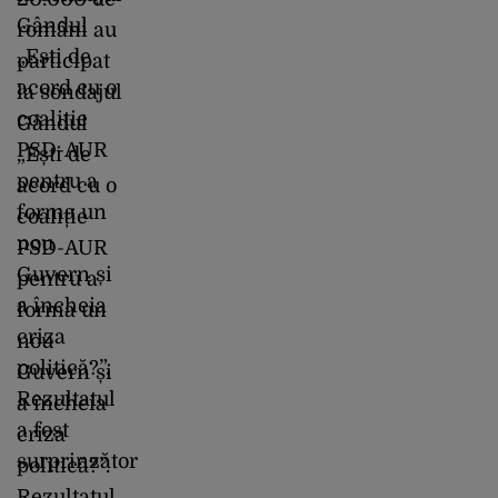
români au
participat
la sondajul
Gândul
„Ești de
acord cu o
coaliție
PSD-AUR
pentru a
forma un
nou
Guvern și
a încheia
criza
politică?”.
Rezultatul