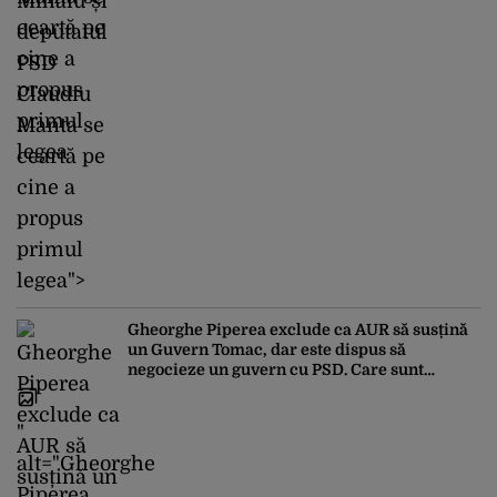
Mihaiu și
deputatul
PSD
Claudiu
Manta se
ceartă pe
cine a
propus
primul
legea">
Gheorghe Piperea exclude ca AUR să susțină
un Guvern Tomac, dar este dispus să
negocieze un guvern cu PSD. Care sunt
condițiile
"
alt="Gheorghe
Piperea