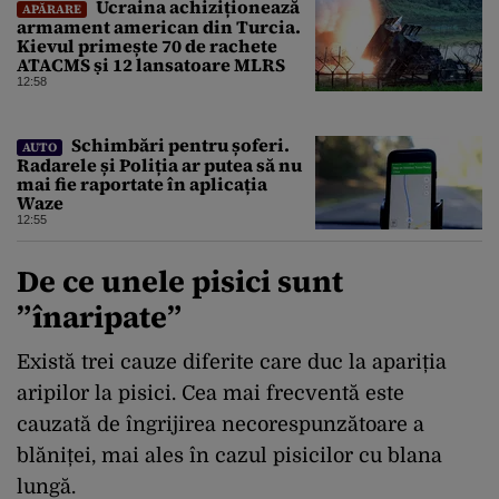
Ucraina achiziționează
APĂRARE
armament american din Turcia.
Kievul primește 70 de rachete
ATACMS și 12 lansatoare MLRS
12:58
Schimbări pentru șoferi.
AUTO
Radarele și Poliția ar putea să nu
mai fie raportate în aplicația
Waze
12:55
De ce unele pisici sunt
”înaripate”
Există trei cauze diferite care duc la apariția
aripilor la pisici. Cea mai frecventă este
cauzată de îngrijirea necorespunzătoare a
blăniței, mai ales în cazul pisicilor cu blana
lungă.