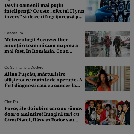
Devin oamenii mai puțin
inteligenți? Ce este „efectul Flynn
invers” și de ce îi îngrijorează pe
cercetători
Cancan.ro
Meteorologii Accuweather
anunță o toamnă cum nu prea a
mai fost, în România. Ce se
întâmplă în septembrie,
octombrie și noiembrie 2026, în
București. Pe ce dată ninge
Ce Se Întâmplă Doctore
Alina Pușcău, mărturisire
sfâșietoare înainte de operație. A
fost diagnosticată cu cancer la
sân în metastază: „Este singurul
tratament care o să mă ajute să
îmi salvez viața”
Ciao.ro
Poveştile de iubire care au rămas
doar o amintire! Imagini tari cu
Gina Pistol, Răzvan Fodor sau
Andra Măruţă şi foştii parteneri