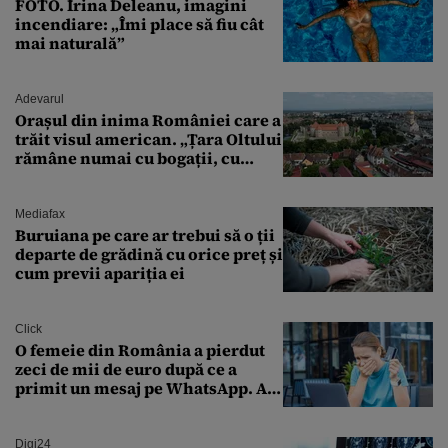
FOTO. Irina Deleanu, imagini
incendiare: „Îmi place să fiu cât
mai naturală”
Adevarul
Orașul din inima României care a
trăit visul american. „Țara Oltului
rămâne numai cu bogații, cu
babele, cu moșnegii și cu
sărăntocii”
Mediafax
Buruiana pe care ar trebui să o ții
departe de grădină cu orice preț și
cum previi apariția ei
Click
O femeie din România a pierdut
zeci de mii de euro după ce a
primit un mesaj pe WhatsApp. A
crezut că va moșteni 175.000 de
euro din Franța
Digi24