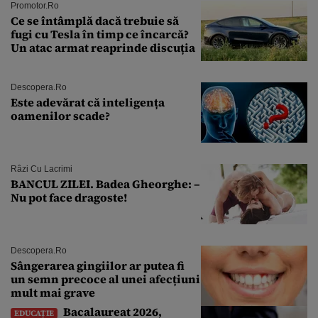
Promotor.ro
Ce se întâmplă dacă trebuie să
fugi cu Tesla în timp ce încarcă?
Un atac armat reaprinde discuția
Descopera.ro
Este adevărat că inteligența
oamenilor scade?
Râzi Cu Lacrimi
BANCUL ZILEI. Badea Gheorghe: –
Nu pot face dragoste!
Descopera.ro
Sângerarea gingiilor ar putea fi
un semn precoce al unei afecțiuni
mult mai grave
Bacalaureat 2026,
EDUCAȚIE