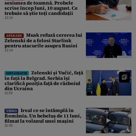
sesiunea de toamnă. Probele
scrise încep luni, 10 august. Ce
trebuie să știe toți candidații
12:14
Musk refuză cererea lui
APĂRARE
Zelenski de a folosi Starlink
pentru atacurile asupra Rusiei
12:14
Zelenski și Vučić, față
DIPLOMAȚIE
în față la Belgrad. Serbia își
clarifică poziția față de războiul
din Ucraina
11:53
Ireal ce se întâmplă în
VIDEO
România. Un bebeluș de 11 luni,
filmat la volanul unei mașini
11:33