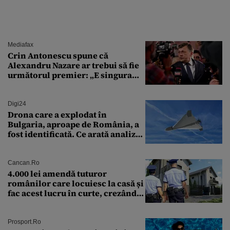
Mediafax
Crin Antonescu spune că
Alexandru Nazare ar trebui să fie
următorul premier: „E singura
soluție”
Digi24
Drona care a explodat în
Bulgaria, aproape de România, a
fost identificată. Ce arată analiza
preliminară a epavei
Cancan.ro
4.000 lei amendă tuturor
românilor care locuiesc la casă și
fac acest lucru în curte, crezând
că nu îi vede nimeni
Prosport.ro