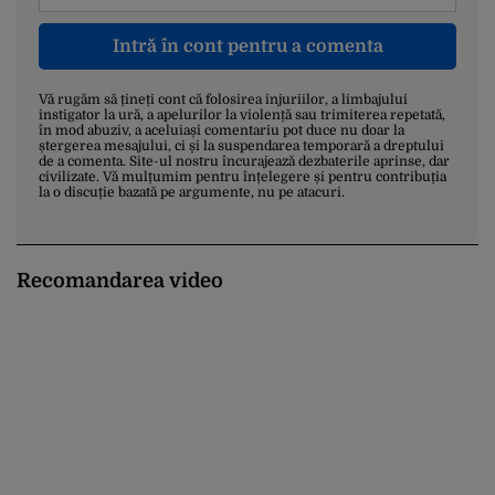
Intră în cont pentru a comenta
Vă rugăm să țineți cont că folosirea injuriilor, a limbajului
instigator la ură, a apelurilor la violență sau trimiterea repetată,
în mod abuziv, a aceluiași comentariu pot duce nu doar la
ștergerea mesajului, ci și la suspendarea temporară a dreptului
de a comenta. Site-ul nostru încurajează dezbaterile aprinse, dar
civilizate. Vă mulțumim pentru înțelegere și pentru contribuția
la o discuție bazată pe argumente, nu pe atacuri.
Recomandarea video