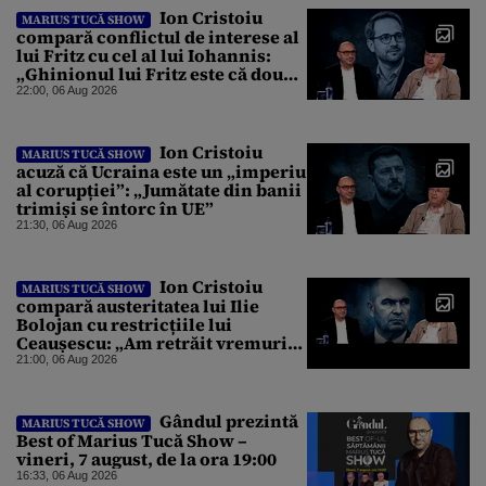
Ion Cristoiu
MARIUS TUCĂ SHOW
compară conflictul de interese al
lui Fritz cu cel al lui Iohannis:
„Ghinionul lui Fritz este că două
instanțe l-au declarat
22:00, 06 Aug 2026
incompatibil”
Ion Cristoiu
MARIUS TUCĂ SHOW
acuză că Ucraina este un „imperiu
al corupției”: „Jumătate din banii
trimiși se întorc în UE”
21:30, 06 Aug 2026
Ion Cristoiu
MARIUS TUCĂ SHOW
compară austeritatea lui Ilie
Bolojan cu restricțiile lui
Ceaușescu: „Am retrăit vremurile
tinereții”
21:00, 06 Aug 2026
Gândul prezintă
MARIUS TUCĂ SHOW
Best of Marius Tucă Show –
vineri, 7 august, de la ora 19:00
16:33, 06 Aug 2026