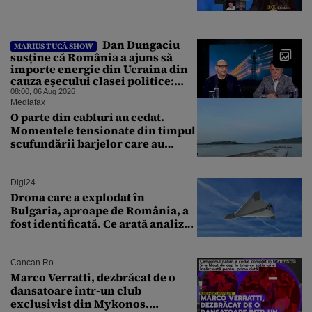
Dan Dungaciu
MARIUS TUCĂ SHOW
susține că România a ajuns să
importe energie din Ucraina din
cauza eșecului clasei politice:
Este bilanțul politic al ultimilor
08:00, 06 Aug 2026
ani
Mediafax
O parte din cabluri au cedat.
Momentele tensionate din timpul
scufundării barjelor care au
salvat Reactorul 2 de la
Cernavodă
Digi24
Drona care a explodat în
Bulgaria, aproape de România, a
fost identificată. Ce arată analiza
preliminară a epavei
Cancan.ro
Marco Verratti, dezbrăcat de o
dansatoare într-un club
exclusivist din Mykonos.