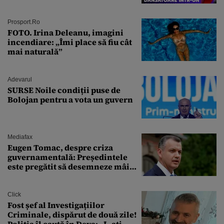
Campionul italian a cedat
complet în fața ispitei!
Prosport.ro
FOTO. Irina Deleanu, imagini
incendiare: „Îmi place să fiu cât
mai naturală”
Adevarul
SURSE Noile condiții puse de
Bolojan pentru a vota un guvern
Mediafax
Eugen Tomac, despre criza
guvernamentală: Președintele
este pregătit să desemneze mâine
un candidat
Click
Fost șef al Investigațiilor
Criminale, dispărut de două zile!