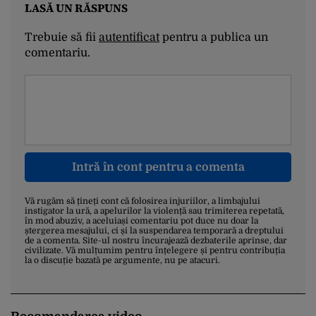
LASĂ UN RĂSPUNS
Trebuie să fii
autentificat
pentru a publica un
comentariu.
Intră în cont pentru a comenta
Vă rugăm să țineți cont că folosirea injuriilor, a limbajului
instigator la ură, a apelurilor la violență sau trimiterea repetată,
în mod abuziv, a aceluiași comentariu pot duce nu doar la
ștergerea mesajului, ci și la suspendarea temporară a dreptului
de a comenta. Site-ul nostru încurajează dezbaterile aprinse, dar
civilizate. Vă mulțumim pentru înțelegere și pentru contribuția
la o discuție bazată pe argumente, nu pe atacuri.