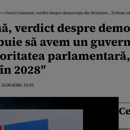
w
»
Viorel Cataramă, verdict despre democrația din România: „Trebuie să avem un guvern politic care reprezin
ă, verdict despre demo
uie să avem un guvern 
oritatea parlamentară,
 în 2028″
:
12.06.2026, 10:33
Ce
12:15