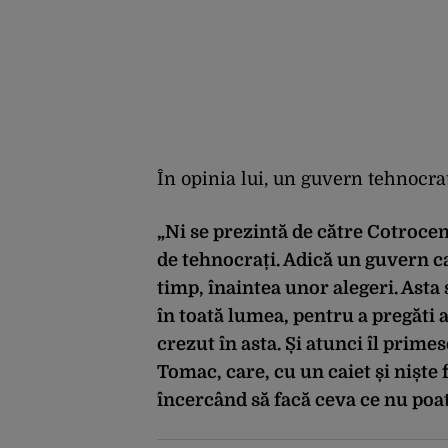
În opinia lui, un guvern tehnocrat 
„Ni se prezintă de către Cotroce
de tehnocrați. Adică un guvern ca
timp, înaintea unor alegeri. Asta 
în toată lumea, pentru a pregăti a
crezut în asta. Și atunci îl prim
Tomac, care, cu un caiet și niște f
încercând să facă ceva ce nu poa