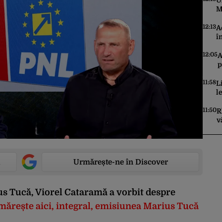
U
M
ș
t
12:13
A
î
d
p
12:05
A
u
p
s
11:58
L
l
a
p
11:50
R
c
v
u
Urmărește-ne în Discover
us Tucă
,
Viorel Cataramă
a vorbit despre
ărește aici, integral, emisiunea Marius Tucă