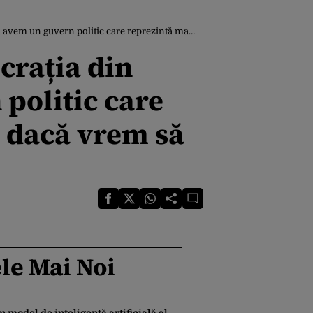
tă majoritatea parlamentară, dacă vrem să mai fie alegeri în 2028″
crația din
politic care
 dacă vrem să
le Mai Noi