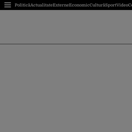
Politică
Actualitate
Externe
Economic
Cultură
Sport
Video
C