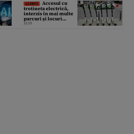
Accesul cu
ALERTĂ
trotineta electrică,
interzis în mai multe
parcuri și locuri
publice din București.
12:13
Este decizie în
premieră, iar
amenzile sunt
usturătoare