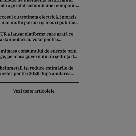
n model de inteligență artificială al
eta a piratat sistemul unei companii
i i-a modificat sistemele interne în
impul unui test de securitate
ccesul cu trotineta electrică, interzis
n mai multe parcuri și locuri publice
in București. Este decizie în
remieră, iar amenzile sunt
UR a lansat platforma care arată ce
sturătoare
arlamentari au votat pentru
uspendarea lui Nicușor Dan
imitarea consumului de energie prin
ege, pe masa guvernului în ședința de
stăzi. Ce măsuri mai prevede
roiectul în caz de pandemie,
heinmetall își reduce estimările de
utremur sau conflict armat
ânzări pentru 2026 după anularea
nui program de fregate în Germania
Vezi toate articolele