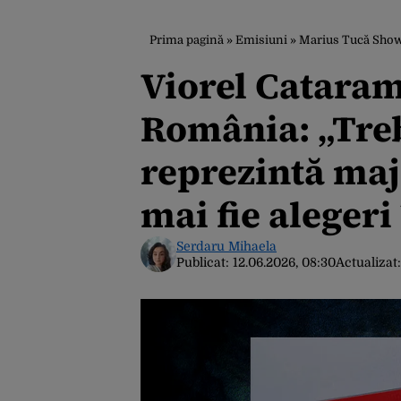
Prima pagină
»
Emisiuni
»
Marius Tucă Sho
Viorel Cataram
România: „Treb
reprezintă maj
mai fie alegeri
Serdaru Mihaela
Publicat:
12.06.2026, 08:30
Actualizat