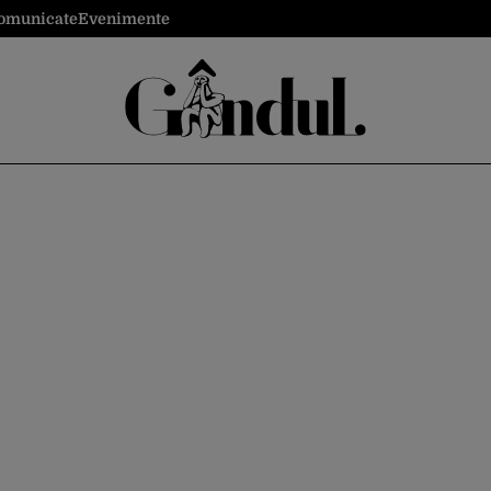
omunicate
Evenimente