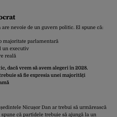
ocrat
are nevoie de un guvern politic. El spune că:
 o majoritate parlamentară
il un executiv
re reală
ic, dacă vrem să avem alegeri în 2028.
 trebuie să fie expresia unei majorități
ramă
ședintele Nicușor Dan ar trebui să urmărească
l spune că partidele trebuie să ajungă la un