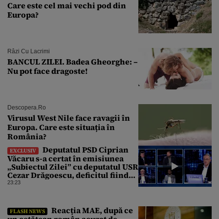
Care este cel mai vechi pod din
Europa?
Râzi Cu Lacrimi
BANCUL ZILEI. Badea Gheorghe: –
Nu pot face dragoste!
Descopera.ro
Virusul West Nile face ravagii în
Europa. Care este situația în
România?
Deputatul PSD Ciprian
EXCLUSIV
Văcaru s-a certat în emisiunea
„Subiectul Zilei” cu deputatul USR
Cezar Drăgoescu, deficitul fiind
motivul scandalului
23:23
Reacția MAE, după ce
FLASH NEWS
un cetăţean român acuzat de