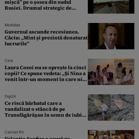
mișcă” pe o șosea din sudul
Rusiei. Drumul strategic de
aprovizionare către Crimeea este
controlat complet
Mediafax
Guvernul ascunde recesiunea.
Câciu: „Mint și prezintă denaturat
lucrurile”
Click
Laura Cosoi nu se oprește la cinci
copii? Ce spune vedeta: „Și Nina a
venit într-un moment în care nici
măcar nu mai discutam”
Digi24
Ce riscă bărbatul care a
vandalizat o stâncă de pe
Transfăgărășan în semn de iubire
față de „Anna”
Cancan.ro
Valentin Sanfira o acuză pe