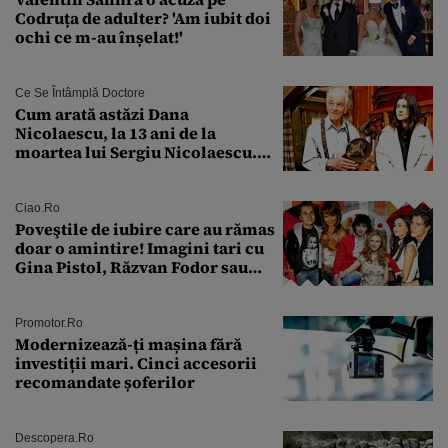
Codruța de adulter? 'Am iubit doi
ochi ce m-au înșelat!'
Ce Se Întâmplă Doctore
Cum arată astăzi Dana
Nicolaescu, la 13 ani de la
moartea lui Sergiu Nicolaescu.
Transformarea care i-a surprins
pe toți
Ciao.ro
Poveştile de iubire care au rămas
doar o amintire! Imagini tari cu
Gina Pistol, Răzvan Fodor sau
Andra Măruţă şi foştii parteneri
Promotor.ro
Modernizează-ți mașina fără
investiții mari. Cinci accesorii
recomandate șoferilor
Descopera.ro