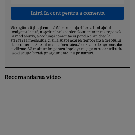
Intră în cont pentru a comenta
Vă rugăm să țineți cont că folosirea injuriilor, a limbajului
instigator la ură, a apelurilor la violență sau trimiterea repetată,
în mod abuziv, a aceluiași comentariu pot duce nu doar la
ștergerea mesajului, ci și la suspendarea temporară a dreptului
de a comenta. Site-ul nostru încurajează dezbaterile aprinse, dar
civilizate. Vă mulțumim pentru înțelegere și pentru contribuția
la o discuție bazată pe argumente, nu pe atacuri.
Recomandarea video