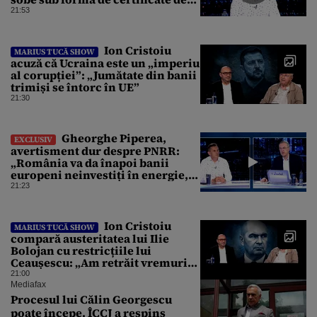
CO2
21:53
Ion Cristoiu
MARIUS TUCĂ SHOW
acuză că Ucraina este un „imperiu
al corupției”: „Jumătate din banii
trimiși se întorc în UE”
21:30
Gheorghe Piperea,
EXCLUSIV
avertisment dur despre PNRR:
„România va da înapoi banii
europeni neinvestiți în energie,
chiar dacă a închis centralele pe
21:23
cărbune”
Ion Cristoiu
MARIUS TUCĂ SHOW
compară austeritatea lui Ilie
Bolojan cu restricțiile lui
Ceaușescu: „Am retrăit vremurile
tinereții”
21:00
Mediafax
Procesul lui Călin Georgescu
poate începe. ÎCCJ a respins