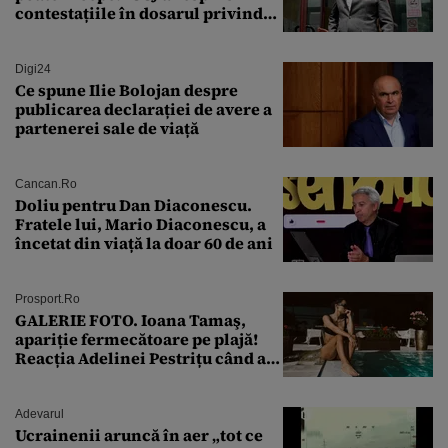
contestațiile în dosarul privind
lovitura de stat
Digi24
Ce spune Ilie Bolojan despre
publicarea declarației de avere a
partenerei sale de viață
Cancan.ro
Doliu pentru Dan Diaconescu.
Fratele lui, Mario Diaconescu, a
încetat din viață la doar 60 de ani
Prosport.ro
GALERIE FOTO. Ioana Tamaş,
apariție fermecătoare pe plajă!
Reacția Adelinei Pestrițu când a
văzut-o
Adevarul
Ucrainenii aruncă în aer „tot ce