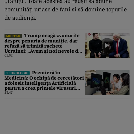
„Tătuțu”. Toate acestea au reușit să adune
comunități uriașe de fani și să domine topurile
de audiență.
Trump neagă zvonurile
MILITAR
despre penuria de muniție, dar
refuză să trimită rachete
Ucrainei: „Avem și noi nevoie de
rachete”
01:02
Premieră în
TEHNOLOGIE
Medicină: O echipă de cercetători
a folosit Inteligența Artificială
pentru a crea primele virusuri
sintetice la tratarea de E.coli
23:47