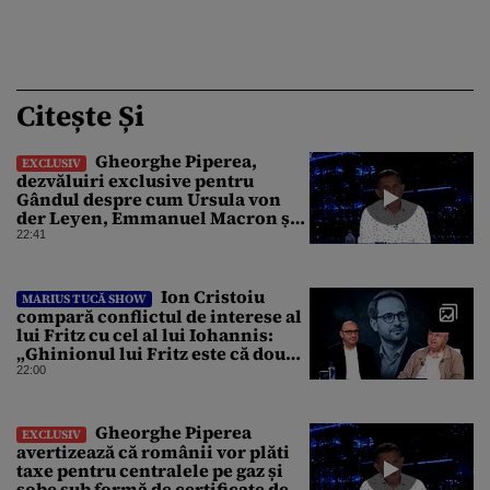
Citește Și
Gheorghe Piperea,
EXCLUSIV
dezvăluiri exclusive pentru
Gândul despre cum Ursula von
der Leyen, Emmanuel Macron și
Zelenski plănuiesc pe Signal să îl
22:41
pună „la respect” pe Trump
Ion Cristoiu
MARIUS TUCĂ SHOW
compară conflictul de interese al
lui Fritz cu cel al lui Iohannis:
„Ghinionul lui Fritz este că două
instanțe l-au declarat
22:00
incompatibil”
Gheorghe Piperea
EXCLUSIV
avertizează că românii vor plăti
taxe pentru centralele pe gaz și
sobe sub formă de certificate de