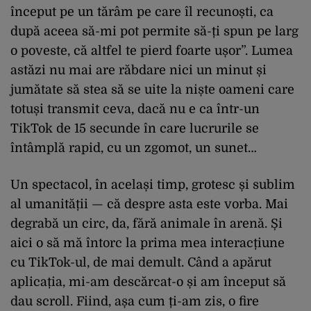
început pe un tărâm pe care îl recunoști, ca
după aceea să-mi pot permite să-ți spun pe larg
o poveste, că altfel te pierd foarte ușor”. Lumea
astăzi nu mai are răbdare nici un minut și
jumătate să stea să se uite la niște oameni care
totuși transmit ceva, dacă nu e ca într-un
TikTok de 15 secunde în care lucrurile se
întâmplă rapid, cu un zgomot, un sunet…
Un spectacol, în același timp, grotesc și sublim
al umanității — că despre asta este vorba. Mai
degrabă un circ, da, fără animale în arenă. Și
aici o să mă întorc la prima mea interacțiune
cu TikTok-ul, de mai demult. Când a apărut
aplicația, mi-am descărcat-o și am început să
dau scroll. Fiind, așa cum ți-am zis, o fire