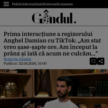
Politică
Actualitate
Externe
Economic
Prima interacțiune a regizorului
Anghel Damian cu TikTok: „Am stat
vreo șase-șapte ore. Am început la
prânz și iată că acum ne culcăm…”
Redacția Gândul
Publicat:
22.06.2026, 16:00