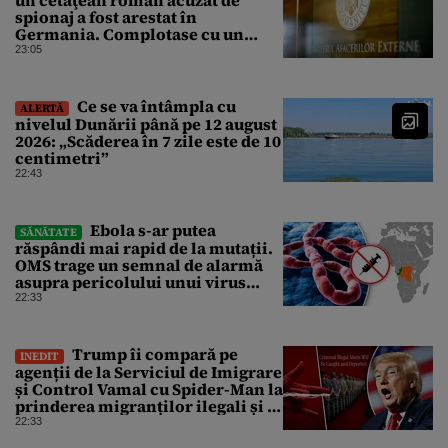
spionaj a fost arestat în
Germania. Complotase cu un
ucrainean ca să asasineze un
23:05
producător de drone
Ce se va întâmpla cu
ALERTĂ
nivelul Dunării până pe 12 august
2026: „Scăderea în 7 zile este de 10
centimetri”
22:43
Ebola s-ar putea
SĂNĂTATE
răspândi mai rapid de la mutații.
OMS trage un semnal de alarmă
asupra pericolului unui virus
pentru care nu există vaccin
22:33
Trump îi compară pe
INEDIT
agenții de la Serviciul de Imigrare
și Control Vamal cu Spider-Man la
prinderea migranților ilegali și a
infractorilor
22:33