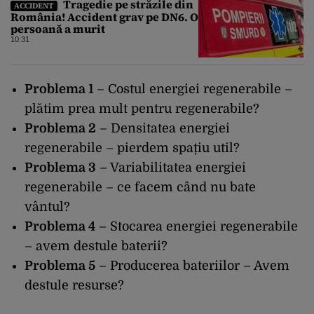
Tragedie pe străzile din
ACCIDENT
România! Accident grav pe DN6. O
persoană a murit
10:31
Problema 1
– Costul energiei regenerabile –
plătim prea mult pentru regenerabile?
Problema 2
– Densitatea energiei
regenerabile – pierdem spațiu util?
Problema 3
– Variabilitatea energiei
regenerabile – ce facem când nu bate
vântul?
Problema 4
– Stocarea energiei regenerabile
– avem destule baterii?
Problema 5
– Producerea bateriilor – Avem
destule resurse?