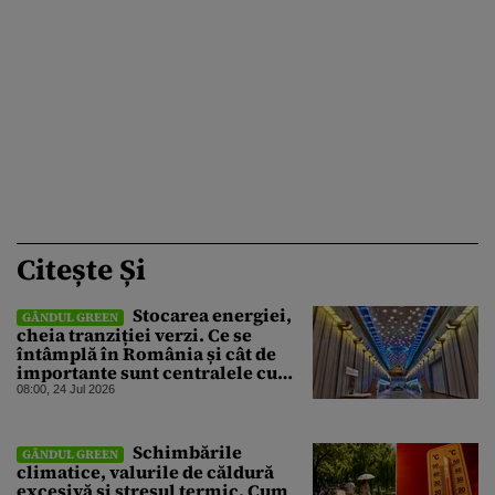
Citește Și
Stocarea energiei,
GÂNDUL GREEN
cheia tranziției verzi. Ce se
întâmplă în România și cât de
importante sunt centralele cu
acumulare prin pompaj
08:00, 24 Jul 2026
Schimbările
GÂNDUL GREEN
climatice, valurile de căldură
excesivă și stresul termic. Cum