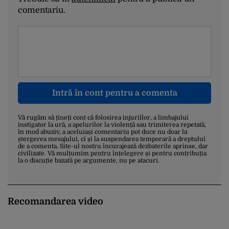
comentariu.
Intră în cont pentru a comenta
Vă rugăm să țineți cont că folosirea injuriilor, a limbajului
instigator la ură, a apelurilor la violență sau trimiterea repetată,
în mod abuziv, a aceluiași comentariu pot duce nu doar la
ștergerea mesajului, ci și la suspendarea temporară a dreptului
de a comenta. Site-ul nostru încurajează dezbaterile aprinse, dar
civilizate. Vă mulțumim pentru înțelegere și pentru contribuția
la o discuție bazată pe argumente, nu pe atacuri.
Recomandarea video