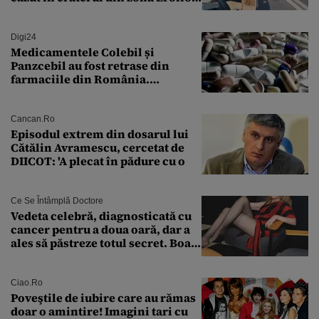
„M-am speriat foarte tare”
Digi24
Medicamentele Colebil și
Panzcebil au fost retrase din
farmaciile din România.
Explicația dată de Agenția
Națională a Medicamentului
Cancan.ro
Episodul extrem din dosarul lui
Cătălin Avramescu, cercetat de
DIICOT: 'A plecat în pădure cu o
Ce Se Întâmplă Doctore
Vedeta celebră, diagnosticată cu
cancer pentru a doua oară, dar a
ales să păstreze totul secret. Boala
a fost descoperită la un control de
rutină
Ciao.ro
Poveştile de iubire care au rămas
doar o amintire! Imagini tari cu