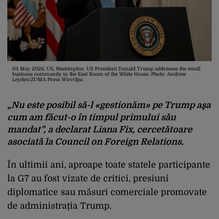
04 May 2026, US, Washington: US President Donald Trump addresses the small
business community in the East Room of the White House. Photo: Andrew
Leyden/ZUMA Press Wire/dpa
„Nu este posibil să-l «gestionăm» pe Trump aşa
cum am făcut-o în timpul primului său
mandat”, a declarat Liana Fix, cercetătoare
asociată la Council on Foreign Relations.
În ultimii ani, aproape toate statele participante
la G7 au fost vizate de critici, presiuni
diplomatice sau măsuri comerciale promovate
de administrația Trump.