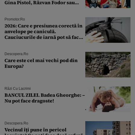
Gina Pistol, Răzvan Fodor sau
Andra Măruţă şi foştii parteneri
Promotor.ro
2026: Care e presiunea corectă în
anvelope pe caniculă.
Cauciucurile de iarnă pot să facă
explozie la peste 40°C?
Descopera.ro
Care este cel mai vechi pod din
Europa?
Râzi Cu Lacrimi
BANCUL ZILEI. Badea Gheorghe: –
Nu pot face dragoste!
Descopera.ro
Vecinul îți pune în pericol