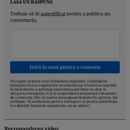
LASĂ UN RĂSPUNS
Trebuie să fii
autentificat
pentru a publica un
comentariu.
Intră în cont pentru a comenta
Vă rugăm să țineți cont că folosirea injuriilor, a limbajului
instigator la ură, a apelurilor la violență sau trimiterea repetată,
în mod abuziv, a aceluiași comentariu pot duce nu doar la
ștergerea mesajului, ci și la suspendarea temporară a dreptului
de a comenta. Site-ul nostru încurajează dezbaterile aprinse, dar
civilizate. Vă mulțumim pentru înțelegere și pentru contribuția
la o discuție bazată pe argumente, nu pe atacuri.
Recomandarea video