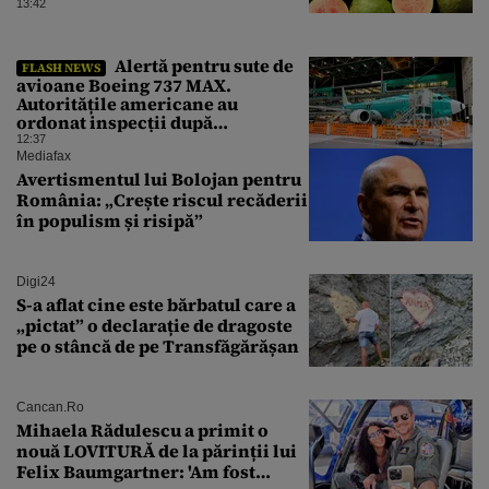
13:42
Alertă pentru sute de
FLASH NEWS
avioane Boeing 737 MAX.
Autoritățile americane au
ordonat inspecții după
descoperirea unor fisuri în
12:37
structura aeronavelor
Mediafax
Avertismentul lui Bolojan pentru
România: „Crește riscul recăderii
în populism și risipă”
Digi24
S-a aflat cine este bărbatul care a
„pictat” o declarație de dragoste
pe o stâncă de pe Transfăgărășan
Cancan.ro
Mihaela Rădulescu a primit o
nouă LOVITURĂ de la părinții lui
Felix Baumgartner: 'Am fost