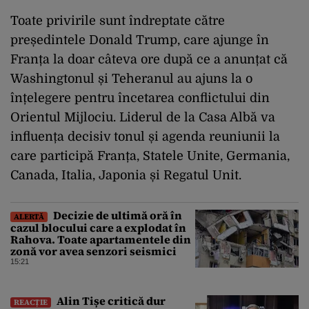
Toate privirile sunt îndreptate către
președintele Donald Trump, care ajunge în
Franța la doar câteva ore după ce a anunțat că
Washingtonul și Teheranul au ajuns la o
înțelegere pentru încetarea conflictului din
Orientul Mijlociu. Liderul de la Casa Albă va
influența decisiv tonul și agenda reuniunii la
care participă Franța, Statele Unite, Germania,
Canada, Italia, Japonia și Regatul Unit.
Decizie de ultimă oră în
ALERTĂ
cazul blocului care a explodat în
Rahova. Toate apartamentele din
zonă vor avea senzori seismici
15:21
Alin Tișe critică dur
REACȚIE