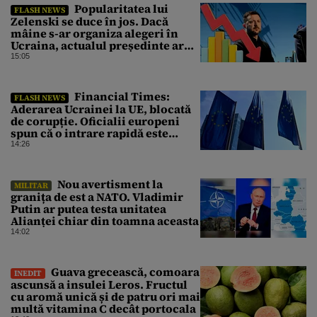
Popularitatea lui
FLASH NEWS
Zelenski se duce în jos. Dacă
mâine s-ar organiza alegeri în
Ucraina, actualul președinte ar
pierde categoric în turul al doilea
15:05
Financial Times:
FLASH NEWS
Aderarea Ucrainei la UE, blocată
de corupție. Oficialii europeni
spun că o intrare rapidă este
imposibilă
14:26
Nou avertisment la
MILITAR
granița de est a NATO. Vladimir
Putin ar putea testa unitatea
Alianței chiar din toamna aceasta
14:02
Guava grecească, comoara
INEDIT
ascunsă a insulei Leros. Fructul
cu aromă unică și de patru ori mai
multă vitamina C decât portocala