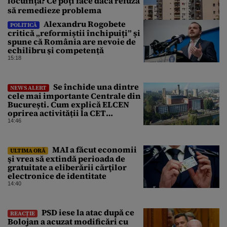
locuința? Ce poți face dacă refuză
să remedieze problema
Alexandru Rogobete
POLITICĂ
critică „reformiștii închipuiți” și
spune că România are nevoie de
echilibru și competență
15:18
Se închide una dintre
NEWS ALERT
cele mai importante Centrale din
București. Cum explică ELCEN
oprirea activității la CET
Grozăvești
14:46
MAI a făcut economii
ULTIMA ORĂ
şi vrea să extindă perioada de
gratuitate a eliberării cărţilor
electronice de identitate
14:40
PSD iese la atac după ce
REACȚIE
Bolojan a acuzat modificări cu