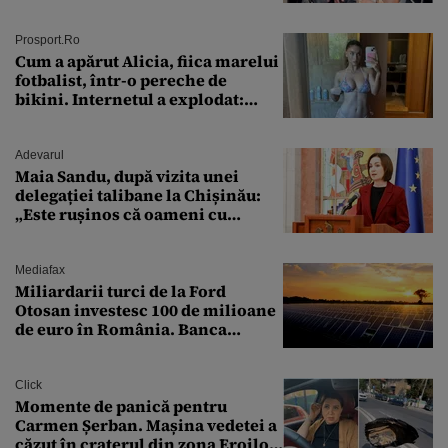
ȘTEARSĂ complet din
Prosport.ro
Cum a apărut Alicia, fiica marelui
fotbalist, într-o pereche de
bikini. Internetul a explodat:
„Zeiță superbă!”
Adevarul
Maia Sandu, după vizita unei
delegației talibane la Chișinău:
„Este rușinos că oameni cu
funcții înalte nu se
documentează”
Mediafax
Miliardarii turci de la Ford
Otosan investesc 100 de milioane
de euro în România. Banca
Transilvania le acordă o
finanțare uriașă
Click
Momente de panică pentru
Carmen Șerban. Mașina vedetei a
căzut în craterul din zona Eroilor: