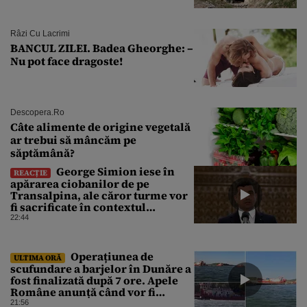
Râzi Cu Lacrimi
BANCUL ZILEI. Badea Gheorghe: –
Nu pot face dragoste!
Descopera.ro
Câte alimente de origine vegetală
ar trebui să mâncăm pe
săptămână?
George Simion iese în
REACȚIE
apărarea ciobanilor de pe
Transalpina, ale căror turme vor
fi sacrificate în contextul
focarului de variolă ovină
22:44
Operațiunea de
ULTIMA ORĂ
scufundare a barjelor în Dunăre a
fost finalizată după 7 ore. Apele
Române anunță când vor fi
simțite efectele
21:56