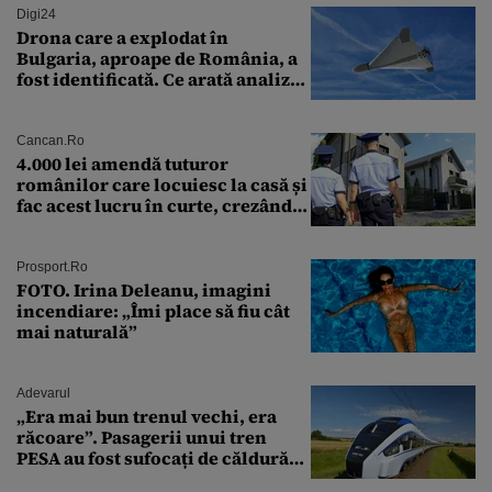
Digi24
Drona care a explodat în
Bulgaria, aproape de România, a
fost identificată. Ce arată analiza
preliminară a epavei
Cancan.ro
4.000 lei amendă tuturor
românilor care locuiesc la casă și
fac acest lucru în curte, crezând
că nu îi vede nimeni
Prosport.ro
FOTO. Irina Deleanu, imagini
incendiare: „Îmi place să fiu cât
mai naturală”
Adevarul
„Era mai bun trenul vechi, era
răcoare”. Pasagerii unui tren
PESA au fost sufocați de căldură
pe ruta București-Constanța