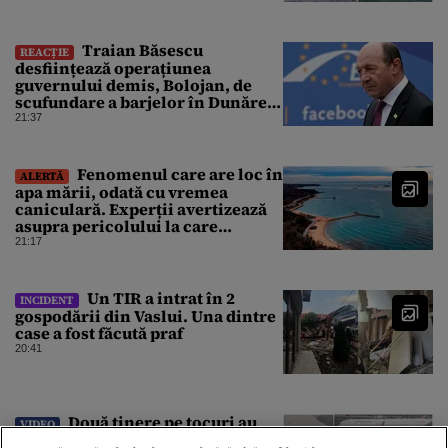
Traian Băsescu
REACȚIE
desființează operațiunea
guvernului demis, Bolojan, de
scufundare a barjelor în Dunăre:
„Este o improvizație”
21:37
Fenomenul care are loc în
ALERTĂ
apa mării, odată cu vremea
caniculară. Experții avertizează
asupra pericolului la care
oamenii pot fi expuși
21:17
Un TIR a intrat în 2
INCIDENT
gospodării din Vaslui. Una dintre
case a fost făcută praf
20:41
Două tinere pe tocuri au
VIDEO
reușit să oprească un avion care