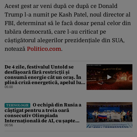
Acest gest ar veni după ce după ce Donald
Trump l-a numit pe Kash Patel, noul director al
FBI, determinat să le facă dosar penal celor din
tabăra democrată, care l-au criticat pe
câștigătorul alegerilor prezidențiale din SUA,
notează
Politico.com
.
De 4 zile, festivalul Untold se
desfășoară fără restricții și
consumă energie cât un oraș. În
plină criză energetică, apelul lui
Bolojan de economisire a
05:00
energiei nu s-a auzit la Cluj, în
orașul condus de colegul de
partid, Emil Boc
O echipă din Rusia a
TEHNOLOGIE
câștigat pentru a treia oară
consecutiv Olimpiada
Internațională de AI, cu șapte
medalii din aur și una de bronz
00:56