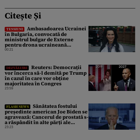
Citește Și
Ambasadoarea Ucrainei
TENSIUNI
în Bulgaria, convocată de
ministrul bulgar de Externe
pentru drona ucraineană
prăbușită în apropierea
00:21
infrastructurii critice
Reuters: Democrații
DEZVĂLUIRI
vor încerca să-l demită pe Trump
în cazul în care vor obține
majoritatea în Congres
23:59
Sănătatea fostului
FLASH NEWS
președinte american Joe Biden se
agravează: Cancerul de prostată s-
a răspândit în alte părți ale
corpului
23:23