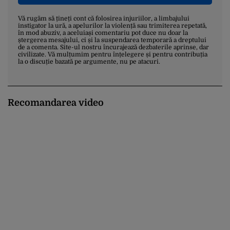
Vă rugăm să țineți cont că folosirea injuriilor, a limbajului
instigator la ură, a apelurilor la violență sau trimiterea repetată,
în mod abuziv, a aceluiași comentariu pot duce nu doar la
ștergerea mesajului, ci și la suspendarea temporară a dreptului
de a comenta. Site-ul nostru încurajează dezbaterile aprinse, dar
civilizate. Vă mulțumim pentru înțelegere și pentru contribuția
la o discuție bazată pe argumente, nu pe atacuri.
Recomandarea video