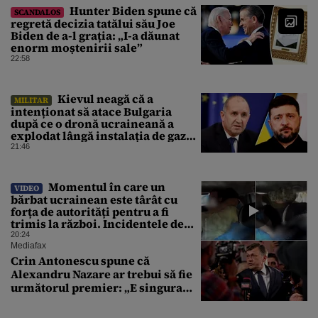
Hunter Biden spune că
SCANDALOS
regretă decizia tatălui său Joe
Biden de a-l grația: „I-a dăunat
enorm moștenirii sale”
22:58
Kievul neagă că a
MILITAR
intenționat să atace Bulgaria
după ce o dronă ucraineană a
explodat lângă instalația de gaz
de la granița României
21:46
Momentul în care un
VIDEO
bărbat ucrainean este târât cu
forța de autorități pentru a fi
trimis la război. Incidentele de
acest fel sunt tot mai dese
20:24
Mediafax
Crin Antonescu spune că
Alexandru Nazare ar trebui să fie
următorul premier: „E singura
soluție”