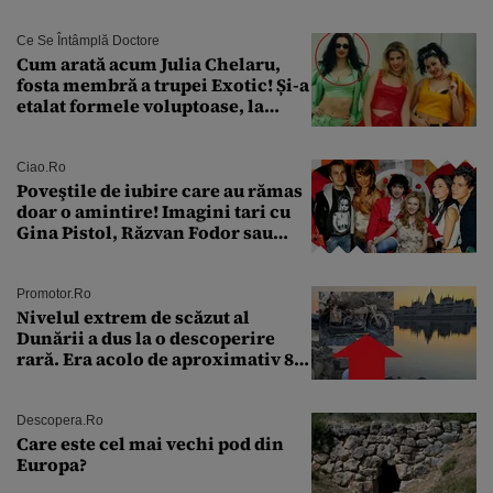
Ce Se Întâmplă Doctore
Cum arată acum Julia Chelaru,
fosta membră a trupei Exotic! Și-a
etalat formele voluptoase, la
aproape 50 de ani
Ciao.ro
Poveştile de iubire care au rămas
doar o amintire! Imagini tari cu
Gina Pistol, Răzvan Fodor sau
Andra Măruţă şi foştii parteneri
Promotor.ro
Nivelul extrem de scăzut al
Dunării a dus la o descoperire
rară. Era acolo de aproximativ 80
de ani
Descopera.ro
Care este cel mai vechi pod din
Europa?