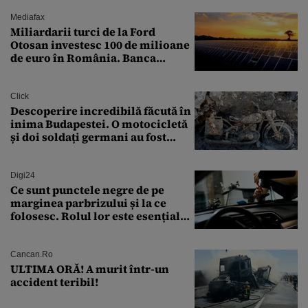
Mediafax
Miliardarii turci de la Ford
Otosan investesc 100 de milioane
de euro în România. Banca
Transilvania le acordă o
finanțare uriașă
Click
Descoperire incredibilă făcută în
inima Budapestei. O motocicletă
și doi soldați germani au fost
găsiți în Dunăre
Digi24
Ce sunt punctele negre de pe
marginea parbrizului și la ce
folosesc. Rolul lor este esențial
pentru siguranța mașinii
Cancan.ro
ULTIMA ORĂ! A murit într-un
accident teribil!