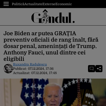
Politică
Actualitate
Externe
Economic
Joe Biden ar putea GRAȚIA
preventiv oficiali de rang înalt, fără
dosar penal, amenințați de Trump.
Anthony Fauci, unul dintre cei
eligibili
Ruxandra Radulescu
Publicat:
07.12.2024, 17:36
Actualizat:
07.12.2024, 17:48