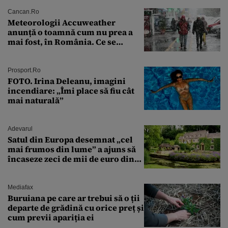
Cancan.ro
Meteorologii Accuweather
anunță o toamnă cum nu prea a
mai fost, în România. Ce se
întâmplă în septembrie,
octombrie și noiembrie 2026, în
București. Pe ce dată ninge
Prosport.ro
FOTO. Irina Deleanu, imagini
incendiare: „Îmi place să fiu cât
mai naturală”
Adevarul
Satul din Europa desemnat „cel
mai frumos din lume” a ajuns să
încaseze zeci de mii de euro din
amenzi pentru parcare. De ce s-au
săturat localnicii de turiști
Mediafax
Buruiana pe care ar trebui să o ții
departe de grădină cu orice preț și
cum previi apariția ei