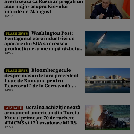
avertizează că Rusia ar pregăti un
atac major asupra Kievului
înainte de 24 august
15:42
Washington Post:
FLASH NEWS
Pentagonul cere industriei de
apărare din SUA să crească
producția de arme după războiul
cu Iranul
14:55
Bloomberg scrie
FLASH NEWS
despre măsurile fără precedent
luate de România pentru
Reactorul 2 de la Cernavodă.
Operațiunea a mai câștigat nouă
14:08
zile
Ucraina achiziționează
APĂRARE
armament american din Turcia.
Kievul primește 70 de rachete
ATACMS și 12 lansatoare MLRS
12:58