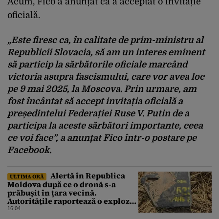
Acum, Fico a anunțat că a acceptat o invitație
oficială.
„Este firesc ca, în calitate de prim-ministru al
Republicii Slovacia, să am un interes eminent
să particip la sărbătorile oficiale marcând
victoria asupra fascismului, care vor avea loc
pe 9 mai 2025, la Moscova. Prin urmare, am
fost încântat să accept invitația oficială a
președintelui Federației Ruse V. Putin de a
participa la aceste sărbători importante, ceea
ce voi face”, a anunțat Fico într-o postare pe
Facebook.
Alertă în Republica
ULTIMA ORĂ
Moldova după ce o dronă s-a
prăbușit în țara vecină.
Autoritățile raportează o explozie
urmată de incendiu
16:04