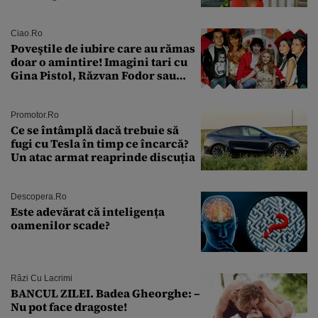
sân în metastază: „Este singurul
tratament care o să mă ajute să
îmi salvez viața”
Ciao.ro
Poveştile de iubire care au rămas
doar o amintire! Imagini tari cu
Gina Pistol, Răzvan Fodor sau
Andra Măruţă şi foştii parteneri
Promotor.ro
Ce se întâmplă dacă trebuie să
fugi cu Tesla în timp ce încarcă?
Un atac armat reaprinde discuția
Descopera.ro
Este adevărat că inteligența
oamenilor scade?
Râzi Cu Lacrimi
BANCUL ZILEI. Badea Gheorghe: –
Nu pot face dragoste!