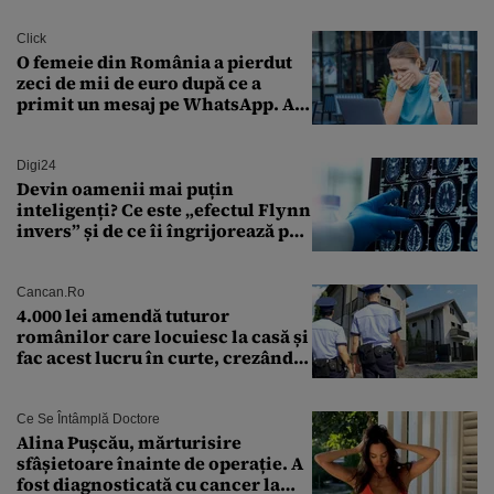
Click
O femeie din România a pierdut
zeci de mii de euro după ce a
primit un mesaj pe WhatsApp. A
crezut că va moșteni 175.000 de
euro din Franța
Digi24
Devin oamenii mai puțin
inteligenți? Ce este „efectul Flynn
invers” și de ce îi îngrijorează pe
cercetători
Cancan.ro
4.000 lei amendă tuturor
românilor care locuiesc la casă și
fac acest lucru în curte, crezând
că nu îi vede nimeni
Ce Se Întâmplă Doctore
Alina Pușcău, mărturisire
sfâșietoare înainte de operație. A
fost diagnosticată cu cancer la