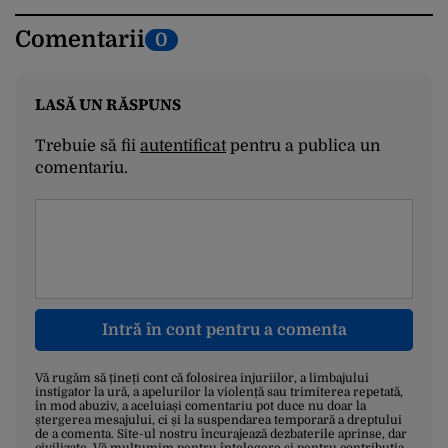
Comentarii
0
LASĂ UN RĂSPUNS
Trebuie să fii
autentificat
pentru a publica un
comentariu.
Intră în cont pentru a comenta
Vă rugăm să țineți cont că folosirea injuriilor, a limbajului
instigator la ură, a apelurilor la violență sau trimiterea repetată,
în mod abuziv, a aceluiași comentariu pot duce nu doar la
ștergerea mesajului, ci și la suspendarea temporară a dreptului
de a comenta. Site-ul nostru încurajează dezbaterile aprinse, dar