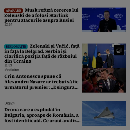
Musk refuză cererea lui
APĂRARE
Zelenski de a folosi Starlink
pentru atacurile asupra Rusiei
12:14
Zelenski și Vučić, față
DIPLOMAȚIE
în față la Belgrad. Serbia își
clarifică poziția față de războiul
din Ucraina
11:53
Mediafax
Crin Antonescu spune că
Alexandru Nazare ar trebui să fie
următorul premier: „E singura
soluție”
Digi24
Drona care a explodat în
Bulgaria, aproape de România, a
fost identificată. Ce arată analiza
preliminară a epavei