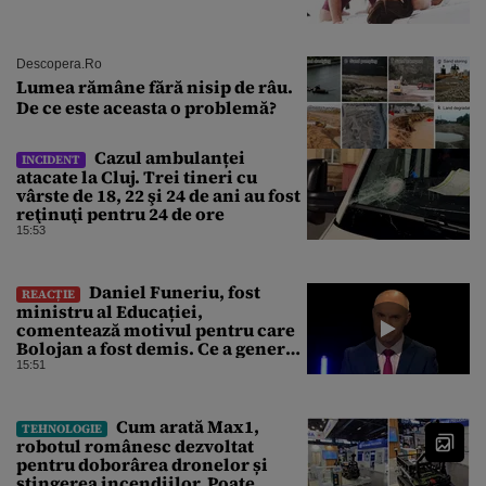
Descopera.ro
Lumea rămâne fără nisip de râu.
De ce este aceasta o problemă?
Cazul ambulanței
INCIDENT
atacate la Cluj. Trei tineri cu
vârste de 18, 22 şi 24 de ani au fost
reţinuţi pentru 24 de ore
15:53
Daniel Funeriu, fost
REACȚIE
ministru al Educației,
comentează motivul pentru care
Bolojan a fost demis. Ce a generat
eșecul guvernării
15:51
Cum arată Max1,
TEHNOLOGIE
robotul românesc dezvoltat
pentru doborârea dronelor și
stingerea incendiilor. Poate