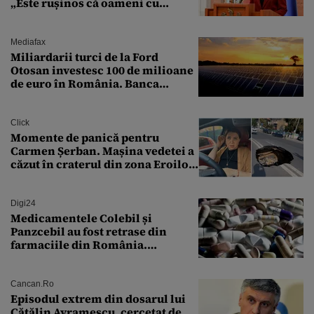
„Este rușinos că oameni cu
funcții înalte nu se
documentează”
Mediafax
Miliardarii turci de la Ford
Otosan investesc 100 de milioane
de euro în România. Banca
Transilvania le acordă o
finanțare uriașă
Click
Momente de panică pentru
Carmen Șerban. Mașina vedetei a
căzut în craterul din zona Eroilor:
„M-am speriat foarte tare”
Digi24
Medicamentele Colebil și
Panzcebil au fost retrase din
farmaciile din România.
Explicația dată de Agenția
Națională a Medicamentului
Cancan.ro
Episodul extrem din dosarul lui
Cătălin Avramescu, cercetat de