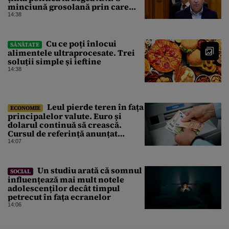
minciună grosolană prin care
încearcă să acopere culpa PNL-
14:38
USR
Cu ce poți înlocui
SĂNĂTATE
alimentele ultraprocesate. Trei
soluții simple și ieftine
14:38
Leul pierde teren în fața
ECONOMIE
principalelor valute. Euro și
dolarul continuă să crească.
Cursul de referință anunțat
pentru vineri de BNR
14:07
Un studiu arată că somnul
SOCIAL
influențează mai mult notele
adolescenților decât timpul
petrecut în fața ecranelor
14:06