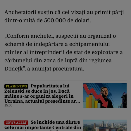
Anchetatorii susțin că cei vizați au primit părți
dintr-o mită de 500.000 de dolari.
„Conform anchetei, suspecții au organizat o
schemă de îndepărtare a echipamentului
minier al întreprinderii de stat de exploatare a
cărbunelui din zona de luptă din regiunea
Donețk”, a anunțat procuratura.
Popularitatea lui
FLASH NEWS
Zelenski se duce în jos. Dacă
mâine s-ar organiza alegeri în
Ucraina, actualul președinte ar
pierde categoric în turul al doilea
15:05
Se închide una dintre
NEWS ALERT
cele mai importante Centrale din