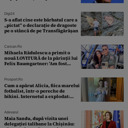
Digi24
S-a aflat cine este bărbatul care a
„pictat” o declarație de dragoste
pe o stâncă de pe Transfăgărășan
Cancan.ro
Mihaela Rădulescu a primit o
nouă LOVITURĂ de la părinții lui
Felix Baumgartner: 'Am fost
ȘTEARSĂ complet din
Prosport.ro
Cum a apărut Alicia, fiica marelui
fotbalist, într-o pereche de
bikini. Internetul a explodat:
„Zeiță superbă!”
Adevarul
Maia Sandu, după vizita unei
delegației talibane la Chișinău: