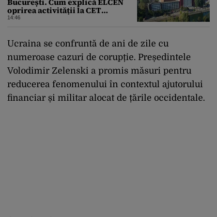
București. Cum explică ELCEN
oprirea activității la CET
Grozăvești
14:46
Ucraina se confruntă de ani de zile cu
numeroase cazuri de corupție. Președintele
Volodimir Zelenski a promis măsuri pentru
reducerea fenomenului în contextul ajutorului
financiar și militar alocat de țările occidentale.