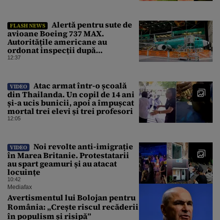
Alertă pentru sute de
FLASH NEWS
avioane Boeing 737 MAX.
Autoritățile americane au
ordonat inspecții după
descoperirea unor fisuri în
12:37
structura aeronavelor
Atac armat într-o școală
VIDEO
din Thailanda. Un copil de 14 ani
și-a ucis bunicii, apoi a împușcat
mortal trei elevi și trei profesori
12:05
Noi revolte anti-imigrație
VIDEO
în Marea Britanie. Protestatarii
au spart geamuri și au atacat
locuințe
10:42
Mediafax
Avertismentul lui Bolojan pentru
România: „Crește riscul recăderii
în populism și risipă”