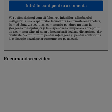
Intră în cont pentru a comenta
Vă rugăm să țineți cont că folosirea injuriilor, a limbajului
instigator la ură, a apelurilor la violență sau trimiterea repetată,
în mod abuziv, a aceluiași comentariu pot duce nu doar la
ștergerea mesajului, ci și la suspendarea temporară a dreptului
de a comenta. Site-ul nostru încurajează dezbaterile aprinse, dar
civilizate. Vă mulțumim pentru înțelegere și pentru contribuția
la o discuție bazată pe argumente, nu pe atacuri.
Recomandarea video