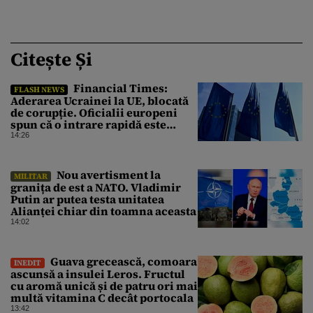
Citește Și
Financial Times:
FLASH NEWS
Aderarea Ucrainei la UE, blocată
de corupție. Oficialii europeni
spun că o intrare rapidă este
imposibilă
14:26
Nou avertisment la
MILITAR
granița de est a NATO. Vladimir
Putin ar putea testa unitatea
Alianței chiar din toamna aceasta
14:02
Guava grecească, comoara
INEDIT
ascunsă a insulei Leros. Fructul
cu aromă unică și de patru ori mai
multă vitamina C decât portocala
13:42