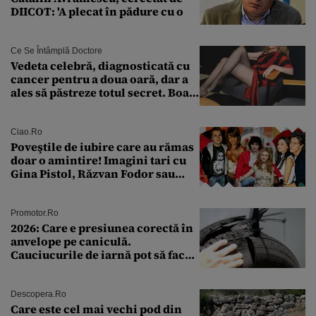
DIICOT: 'A plecat în pădure cu o
Ce Se Întâmplă Doctore
Vedeta celebră, diagnosticată cu
cancer pentru a doua oară, dar a
ales să păstreze totul secret. Boala
a fost descoperită la un control de
rutină
Ciao.ro
Poveştile de iubire care au rămas
doar o amintire! Imagini tari cu
Gina Pistol, Răzvan Fodor sau
Andra Măruţă şi foştii parteneri
Promotor.ro
2026: Care e presiunea corectă în
anvelope pe caniculă.
Cauciucurile de iarnă pot să facă
explozie la peste 40°C?
Descopera.ro
Care este cel mai vechi pod din