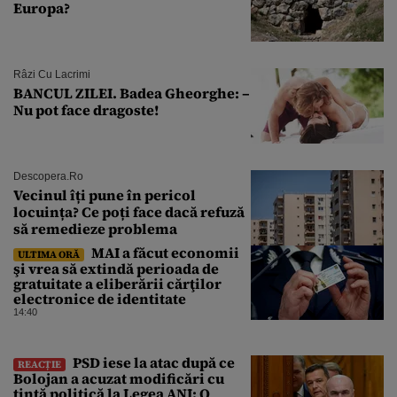
Europa?
Râzi Cu Lacrimi
BANCUL ZILEI. Badea Gheorghe: –
Nu pot face dragoste!
Descopera.ro
Vecinul îți pune în pericol
locuința? Ce poți face dacă refuză
să remedieze problema
MAI a făcut economii
ULTIMA ORĂ
şi vrea să extindă perioada de
gratuitate a eliberării cărţilor
electronice de identitate
14:40
PSD iese la atac după ce
REACȚIE
Bolojan a acuzat modificări cu
țintă politică la Legea ANI: O