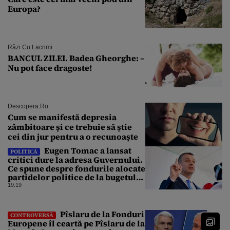
Europa?
Râzi Cu Lacrimi
BANCUL ZILEI. Badea Gheorghe: –
Nu pot face dragoste!
Descopera.ro
Cum se manifestă depresia
zâmbitoare și ce trebuie să știe
cei din jur pentru a o recunoaște
Eugen Tomac a lansat
POLITICĂ
critici dure la adresa Guvernului.
Ce spune despre fondurile alocate
partidelor politice de la bugetul
de stat
19:19
Pîslaru de la Fonduri
CONTROVERSĂ
Europene îl ceartă pe Pîslaru de la