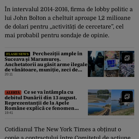
În intervalul 2014-2016, firma de lobby politic a
lui John Bolton a cheltuit aproape 1,2 milioane
de dolari pentru „activități de cercetare”, cel
mai probabil pentru sondaje de opinie.
Percheziții ample în
FLASH NEWS
Suceava și Maramureș.
Anchetatorii au găsit arme ilegale
de vânătoare, muniție, zeci de
trofee de vânat și materiale
20:11
pirotehnice
Ce se va întâmpla cu
ALERTĂ
debitul Dunării din 13 august.
Reprezentanții de la Apele
Române explică ce fenomen
urmează
19:41
Cotidianul The New York Times a obținut o
copie a contractului între Comitetul de acțiune