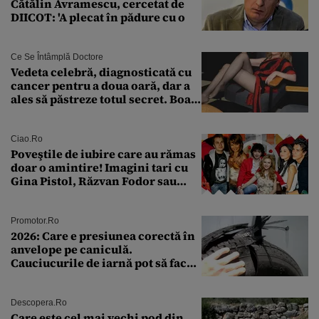
Cătălin Avramescu, cercetat de
DIICOT: 'A plecat în pădure cu o
Ce Se Întâmplă Doctore
Vedeta celebră, diagnosticată cu
cancer pentru a doua oară, dar a
ales să păstreze totul secret. Boala
a fost descoperită la un control de
rutină
Ciao.ro
Poveştile de iubire care au rămas
doar o amintire! Imagini tari cu
Gina Pistol, Răzvan Fodor sau
Andra Măruţă şi foştii parteneri
Promotor.ro
2026: Care e presiunea corectă în
anvelope pe caniculă.
Cauciucurile de iarnă pot să facă
explozie la peste 40°C?
Descopera.ro
Care este cel mai vechi pod din