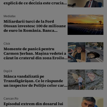
explică de ce decizia este crucială
pentru economia României
Mediafax
Miliardarii turci de la Ford
Otosan investesc 100 de milioane
de euro în România. Banca
Transilvania le acordă o
finanțare uriașă
Click
Momente de panică pentru
Carmen Șerban. Mașina vedetei a
căzut în craterul din zona Eroilor:
„M-am speriat foarte tare”
Digi24
Stânca vandalizată pe
Transfăgărășan. Ce le răspunde
un inspector de Poliție celor care
întreabă: „Dar ce a făcut?”
Cancan.ro
Episodul extrem din dosarul lui