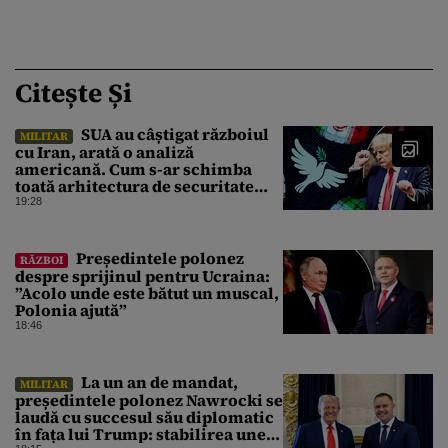
Citește Și
SUA au câștigat războiul
MILITAR
cu Iran, arată o analiză
americană. Cum s-ar schimba
toată arhitectura de securitate
din Orientul Mijlociu
19:28
Președintele polonez
RĂZBOI
despre sprijinul pentru Ucraina:
”Acolo unde este bătut un muscal,
Polonia ajută”
18:46
La un an de mandat,
MILITAR
președintele polonez Nawrocki se
laudă cu succesul său diplomatic
în fața lui Trump: stabilirea unei