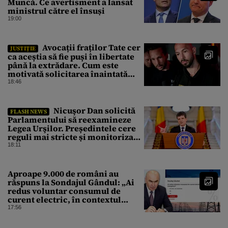
Muncă. Ce avertisment a lansat
ministrul către el însuși
19:00
Avocații fraților Tate cer
JUSTIȚIE
ca aceștia să fie puși în libertate
până la extrădare. Cum este
motivată solicitarea înaintată
instanței
18:46
Nicuşor Dan solicită
FLASH NEWS
Parlamentului să reexamineze
Legea Urşilor. Președintele cere
reguli mai stricte și monitorizare
în timp real
18:11
Aproape 9.000 de români au
răspuns la Sondajul Gândul: „Ai
redus voluntar consumul de
curent electric, în contextul
crizei energetice?” Rezultatul a
17:56
fost o surpriză