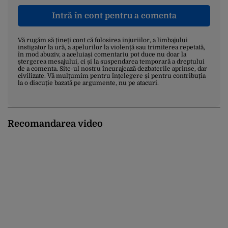
Intră în cont pentru a comenta
Vă rugăm să țineți cont că folosirea injuriilor, a limbajului
instigator la ură, a apelurilor la violență sau trimiterea repetată,
în mod abuziv, a aceluiași comentariu pot duce nu doar la
ștergerea mesajului, ci și la suspendarea temporară a dreptului
de a comenta. Site-ul nostru încurajează dezbaterile aprinse, dar
civilizate. Vă mulțumim pentru înțelegere și pentru contribuția
la o discuție bazată pe argumente, nu pe atacuri.
Recomandarea video