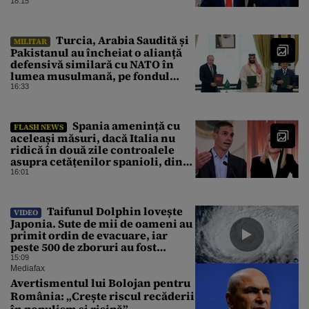
prezențe americane permanente
18:15
Turcia, Arabia Saudită și
MILITAR
Pakistanul au încheiat o alianță
defensivă similară cu NATO în
lumea musulmană, pe fondul
conflictelor din Orientul Mijlociu
16:33
Spania amenință cu
FLASH NEWS
aceleași măsuri, dacă Italia nu
ridică în două zile controalele
asupra cetățenilor spanioli, din
cauza crizei migrației
16:01
Taifunul Dolphin lovește
VIDEO
Japonia. Sute de mii de oameni au
primit ordin de evacuare, iar
peste 500 de zboruri au fost
anulate
15:09
Mediafax
Avertismentul lui Bolojan pentru
România: „Crește riscul recăderii
în populism și risipă”