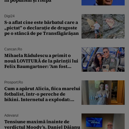
Digi24
S-a aflat cine este bărbatul care a
„pictat” o declarație de dragoste
pe o stâncă de pe Transfăgărășan
Cancan.ro
Mihaela Rădulescu a primit o
nouă LOVITURĂ de la părinții lui
Felix Baumgartner: 'Am fost
ȘTEARSĂ complet din
Prosport.ro
Cum a apărut Alicia, fiica marelui
fotbalist, într-o pereche de
bikini. Internetul a explodat:
„Zeiță superbă!”
Adevarul
Tensiune maximă înainte de
verdictul Moody’s. Daniel Dăianu