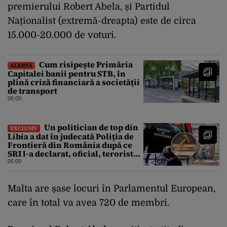
premierului Robert Abela, și Partidul
Naționalist (extremă-dreapta) este de circa
15.000-20.000 de voturi.
Cum risipește Primăria
ALERTĂ
Capitalei banii pentru STB, în
plină criză financiară a societății
de transport
06:00
Un politician de top din
EXCLUSIV
Libia a dat în judecată Poliția de
Frontieră din România după ce
SRI l-a declarat, oficial, terorist
ISIS
05:00
Malta are șase locuri în Parlamentul European,
care în total va avea 720 de membri.