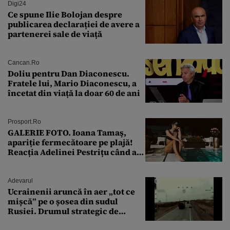
Digi24
Ce spune Ilie Bolojan despre
publicarea declarației de avere a
partenerei sale de viață
Cancan.ro
Doliu pentru Dan Diaconescu.
Fratele lui, Mario Diaconescu, a
încetat din viață la doar 60 de ani
Prosport.ro
GALERIE FOTO. Ioana Tamaş,
apariție fermecătoare pe plajă!
Reacția Adelinei Pestrițu când a
văzut-o
Adevarul
Ucrainenii aruncă în aer „tot ce
mișcă” pe o șosea din sudul
Rusiei. Drumul strategic de
aprovizionare către Crimeea este