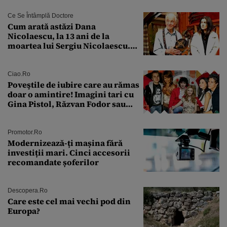
Ce Se Întâmplă Doctore
Cum arată astăzi Dana
Nicolaescu, la 13 ani de la
moartea lui Sergiu Nicolaescu.
Transformarea care i-a surprins
pe toți
Ciao.ro
Poveştile de iubire care au rămas
doar o amintire! Imagini tari cu
Gina Pistol, Răzvan Fodor sau
Andra Măruţă şi foştii parteneri
Promotor.ro
Modernizează-ți mașina fără
investiții mari. Cinci accesorii
recomandate șoferilor
Descopera.ro
Care este cel mai vechi pod din
Europa?