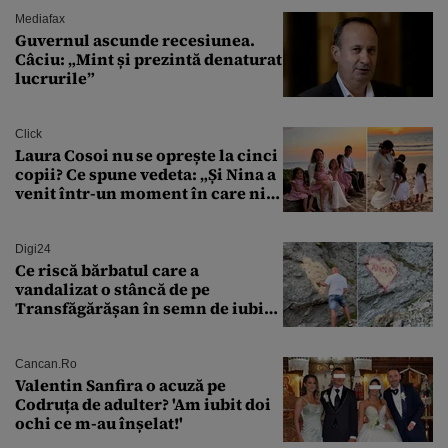
controlat complet
Mediafax
Guvernul ascunde recesiunea.
Câciu: „Mint și prezintă denaturat
lucrurile”
Click
Laura Cosoi nu se oprește la cinci
copii? Ce spune vedeta: „Și Nina a
venit într-un moment în care nici
măcar nu mai discutam”
Digi24
Ce riscă bărbatul care a
vandalizat o stâncă de pe
Transfăgărășan în semn de iubire
față de „Anna”
Cancan.ro
Valentin Sanfira o acuză pe
Codruța de adulter? 'Am iubit doi
ochi ce m-au înșelat!'