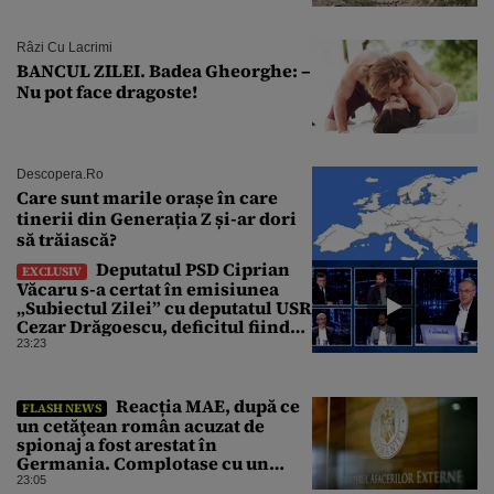
Râzi Cu Lacrimi
BANCUL ZILEI. Badea Gheorghe: –
Nu pot face dragoste!
Descopera.ro
Care sunt marile orașe în care
tinerii din Generația Z și-ar dori
să trăiască?
Deputatul PSD Ciprian
EXCLUSIV
Văcaru s-a certat în emisiunea
„Subiectul Zilei” cu deputatul USR
Cezar Drăgoescu, deficitul fiind
motivul scandalului
23:23
Reacția MAE, după ce
FLASH NEWS
un cetăţean român acuzat de
spionaj a fost arestat în
Germania. Complotase cu un
ucrainean ca să asasineze un
23:05