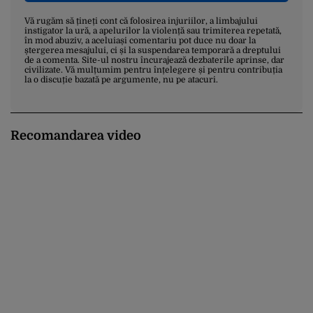
Vă rugăm să țineți cont că folosirea injuriilor, a limbajului
instigator la ură, a apelurilor la violență sau trimiterea repetată,
în mod abuziv, a aceluiași comentariu pot duce nu doar la
ștergerea mesajului, ci și la suspendarea temporară a dreptului
de a comenta. Site-ul nostru încurajează dezbaterile aprinse, dar
civilizate. Vă mulțumim pentru înțelegere și pentru contribuția
la o discuție bazată pe argumente, nu pe atacuri.
Recomandarea video