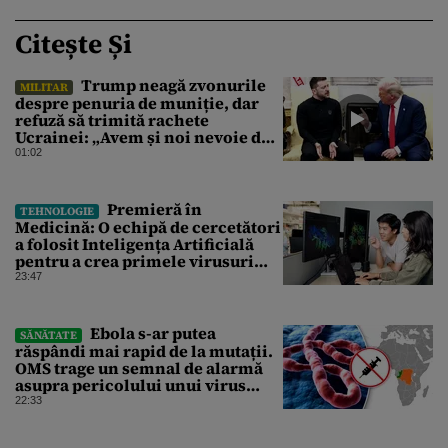
Citește Și
Trump neagă zvonurile
MILITAR
despre penuria de muniție, dar
refuză să trimită rachete
Ucrainei: „Avem și noi nevoie de
rachete”
01:02
Premieră în
TEHNOLOGIE
Medicină: O echipă de cercetători
a folosit Inteligența Artificială
pentru a crea primele virusuri
sintetice la tratarea de E.coli
23:47
Ebola s-ar putea
SĂNĂTATE
răspândi mai rapid de la mutații.
OMS trage un semnal de alarmă
asupra pericolului unui virus
pentru care nu există vaccin
22:33