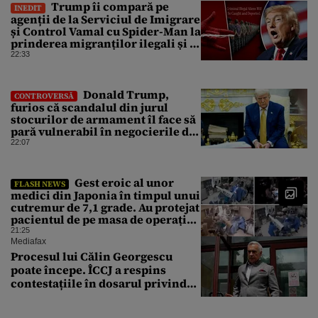
Trump îi compară pe
INEDIT
agenții de la Serviciul de Imigrare
și Control Vamal cu Spider-Man la
prinderea migranților ilegali și a
infractorilor
22:33
Donald Trump,
CONTROVERSĂ
furios că scandalul din jurul
stocurilor de armament îl face să
pară vulnerabil în negocierile de
pace cu Iranul
22:07
Gest eroic al unor
FLASH NEWS
medici din Japonia în timpul unui
cutremur de 7,1 grade. Au protejat
pacientul de pe masa de operație
cu propriile corpuri
21:25
Mediafax
Procesul lui Călin Georgescu
poate începe. ÎCCJ a respins
contestațiile în dosarul privind
lovitura de stat