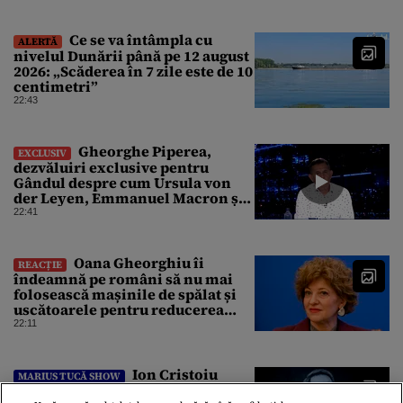
producător de drone
Ce se va întâmpla cu
ALERTĂ
nivelul Dunării până pe 12 august
2026: „Scăderea în 7 zile este de 10
centimetri”
22:43
Gheorghe Piperea,
EXCLUSIV
dezvăluiri exclusive pentru
Gândul despre cum Ursula von
der Leyen, Emmanuel Macron și
Zelenski plănuiesc pe Signal să îl
22:41
pună „la respect” pe Trump
Oana Gheorghiu îi
REACȚIE
îndeamnă pe români să nu mai
folosească mașinile de spălat și
uscătoarele pentru reducerea
consumului de energie
22:11
Ion Cristoiu
MARIUS TUCĂ SHOW
compară conflictul de interese al