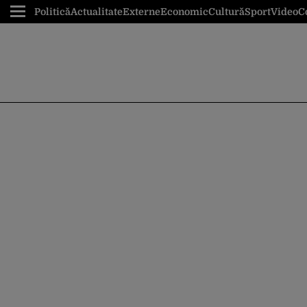
Politică
Actualitate
Externe
Economic
Cultură
Sport
Video
C