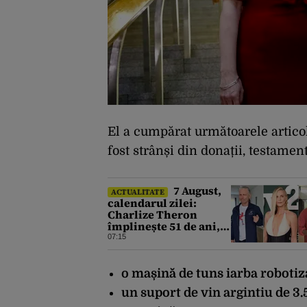
El a cumpărat următoarele articol
fost strânși din donații, testamen
7 August,
ACTUALITATE
calendarul zilei:
Charlize Theron
împlinește 51 de ani,
Bruce Dickinson 68.
07:15
David Duchovny face
66 de ani
o mașină de tuns iarba robotiza
un suport de vin argintiu de 3.5