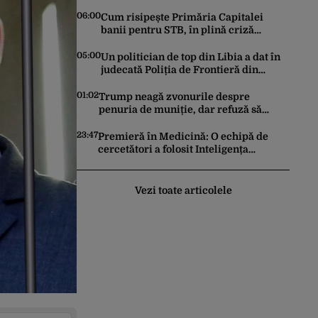
Dickinson 68. David Duchovny face 66
de ani
06:00
Cum risipește Primăria Capitalei
banii pentru STB, în plină criză
financiară a societății de transport
05:00
Un politician de top din Libia a dat în
judecată Poliția de Frontieră din
România după ce SRI l-a declarat,
oficial, terorist ISIS
01:02
Trump neagă zvonurile despre
penuria de muniție, dar refuză să
trimită rachete Ucrainei: „Avem și noi
nevoie de rachete”
23:47
Premieră în Medicină: O echipă de
cercetători a folosit Inteligența
Artificială pentru a crea primele
virusuri sintetice la tratarea de E.coli
Vezi toate articolele