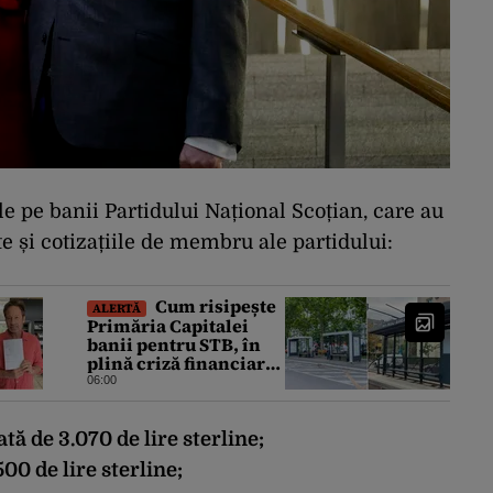
e pe banii Partidului Național Scoțian, care au
te și cotizațiile de membru ale partidului:
Cum risipește
ALERTĂ
Primăria Capitalei
banii pentru STB, în
plină criză financiară
a societății de
06:00
transport
tă de 3.070 de lire sterline;
00 de lire sterline;