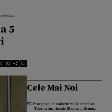
partidului
la 5
i
Cele Mai Noi
07:15
7 August, calendarul zilei: Charlize
Theron împlinește 51 de ani, Bruce