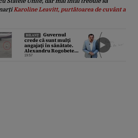
u Statele Unite, dar mai întâi trebuie să
marți
Karoline Leavitt, purtătoarea de cuvânt a
Guvernul
BILANȚ
crede că sunt mulţi
angajaţi în sănătate.
Alexandru Rogobete
spune că nu e destul
19:57
personal pentru
combaterea
infecţiilor
nosocomiale