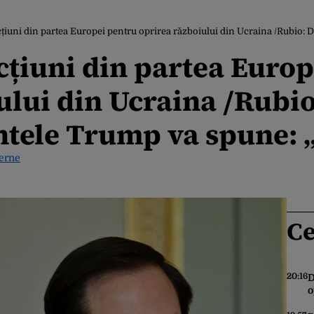
uni din partea Europei pentru oprirea războiului din Ucraina /Rubio: Dacă nu se 
cțiuni din partea Euro
ului din Ucraina /Rubio
ntele Trump va spune: 
terne
Ce
20:16
D
o
î