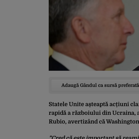
Adaugă Gândul ca sursă preferată
Statele Unite așteaptă acțiuni cl
rapidă a războiului din Ucraina, 
Rubio, avertizând că Washingtonul
”Cred că este important să reami