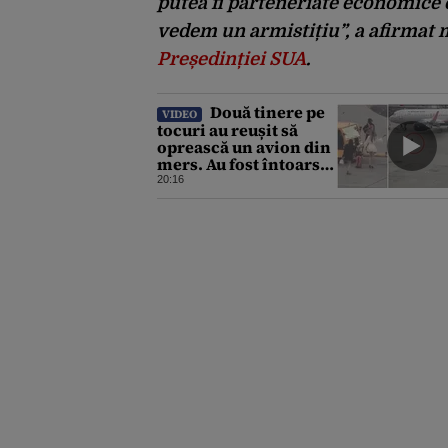
putea fi parteneriate economice c
vedem un armistițiu”, a afirmat 
Președinției SUA
.
Două tinere pe
VIDEO
tocuri au reușit să
oprească un avion din
mers. Au fost întoarse
din „cursă” în ultima
20:16
clipă. Imaginile au
devenit virale