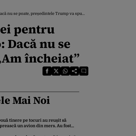
poate, președintele Trump va spune: „Am încheiat”
pei pentru
: Dacă nu se
„Am încheiat”
le Mai Noi
ouă tinere pe tocuri au reușit să
prească un avion din mers. Au fost
ntoarse din „cursă” în ultima clipă.