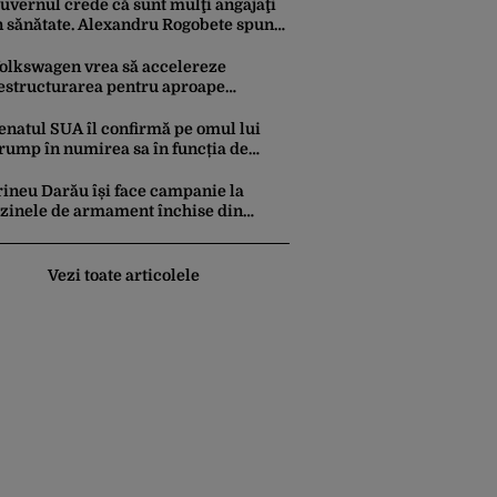
maginile au devenit virale
uvernul crede că sunt mulţi angajaţi
n sănătate. Alexandru Rogobete spune
ă nu e destul personal pentru
ombaterea infecţiilor nosocomiale
olkswagen vrea să accelereze
estructurarea pentru aproape
00.000 de locuri de muncă. Care este
otivul
enatul SUA îl confirmă pe omul lui
rump în numirea sa în funcția de
rocuror general
rineu Darău își face campanie la
zinele de armament închise din
âmbovița. Muncitorii aflați în
oncediu forțat din cauza lipsei
omenzilor au fost chemați de acasă
Vezi toate articolele
entru a da mâna cu Ministrul
conomiei