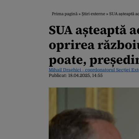
Prima pagină
»
Știri externe
»
SUA așteaptă acți
SUA așteaptă a
oprirea război
poate, președi
Mihail Draghici - coordonatorul Secției Ex
Publicat:
18.04.2025, 14:55