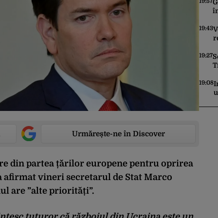
I
19:57
G
î
c
c
19:43
V
r
1
m
19:27
S
T
p
19:08
I
u
D
c
c
p
Urmărește-ne în Discover
E
are din partea țărilor europene pentru oprirea
a afirmat vineri secretarul de Stat Marco
 are ”alte priorități”.
ntesc tuturor că războiul din Ucraina este un