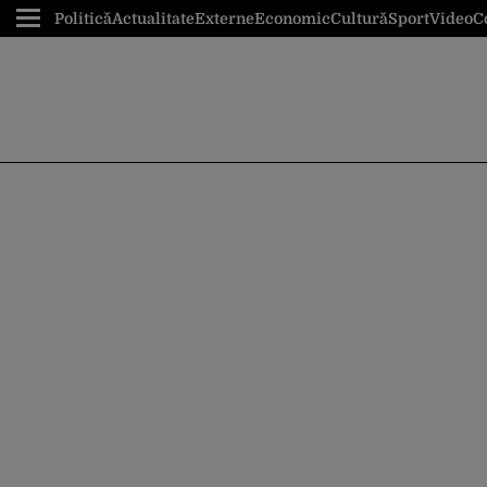
Politică
Actualitate
Externe
Economic
Cultură
Sport
Video
C