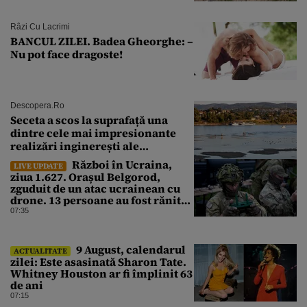
Râzi Cu Lacrimi
BANCUL ZILEI. Badea Gheorghe: –
Nu pot face dragoste!
Descopera.ro
Seceta a scos la suprafață una
dintre cele mai impresionante
realizări inginerești ale
Imperiului Roman
Război în Ucraina,
LIVE UPDATE
ziua 1.627. Orașul Belgorod,
zguduit de un atac ucrainean cu
drone. 13 persoane au fost rănite
și mai multe clădiri, incendiate
07:35
9 August, calendarul
ACTUALITATE
zilei: Este asasinată Sharon Tate.
Whitney Houston ar fi împlinit 63
de ani
07:15