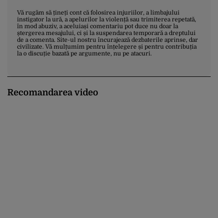
Vă rugăm să țineți cont că folosirea injuriilor, a limbajului
instigator la ură, a apelurilor la violență sau trimiterea repetată,
în mod abuziv, a aceluiași comentariu pot duce nu doar la
ștergerea mesajului, ci și la suspendarea temporară a dreptului
de a comenta. Site-ul nostru încurajează dezbaterile aprinse, dar
civilizate. Vă mulțumim pentru înțelegere și pentru contribuția
la o discuție bazată pe argumente, nu pe atacuri.
Recomandarea video