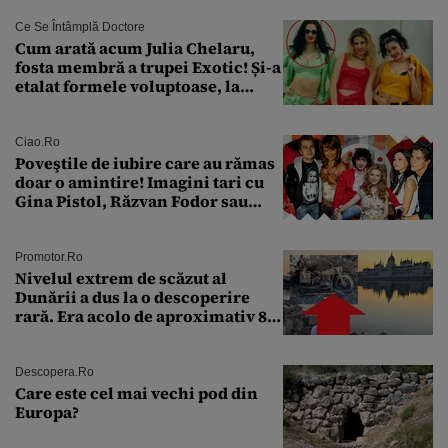
Ce Se Întâmplă Doctore
Cum arată acum Julia Chelaru,
fosta membră a trupei Exotic! Și-a
etalat formele voluptoase, la
aproape 50 de ani
Ciao.ro
Poveştile de iubire care au rămas
doar o amintire! Imagini tari cu
Gina Pistol, Răzvan Fodor sau
Andra Măruţă şi foştii parteneri
Promotor.ro
Nivelul extrem de scăzut al
Dunării a dus la o descoperire
rară. Era acolo de aproximativ 80
de ani
Descopera.ro
Care este cel mai vechi pod din
Europa?