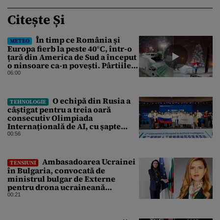
Citește Și
În timp ce România și
METEO
Europa fierb la peste 40°C, într-o
țară din America de Sud a început
o ninsoare ca-n povești. Pârtiile
s-au umplut de schiori
06:00
O echipă din Rusia a
TEHNOLOGIE
câștigat pentru a treia oară
consecutiv Olimpiada
Internațională de AI, cu șapte
medalii din aur și una de bronz
00:56
Ambasadoarea Ucrainei
TENSIUNI
în Bulgaria, convocată de
ministrul bulgar de Externe
pentru drona ucraineană
prăbușită în apropierea
00:21
infrastructurii critice