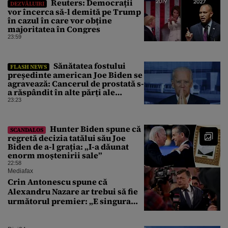
Reuters: Democrații
DEZVĂLUIRI
vor încerca să-l demită pe Trump
în cazul în care vor obține
majoritatea în Congres
23:59
Sănătatea fostului
FLASH NEWS
președinte american Joe Biden se
agravează: Cancerul de prostată s-
a răspândit în alte părți ale
corpului
23:23
Hunter Biden spune că
SCANDALOS
regretă decizia tatălui său Joe
Biden de a-l grația: „I-a dăunat
enorm moștenirii sale”
22:58
Mediafax
Crin Antonescu spune că
Alexandru Nazare ar trebui să fie
următorul premier: „E singura
soluție”