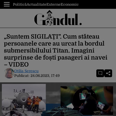
Politică
Actualitate
Externe
Economic
„Suntem SIGILAȚI”. Cum stăteau
persoanele care au urcat la bordul
submersibilului Titan. Imagini
surprinse de foști pasageri ai navei
– VIDEO
Otilia Serescu
Publicat:
24.06.2023, 17:49