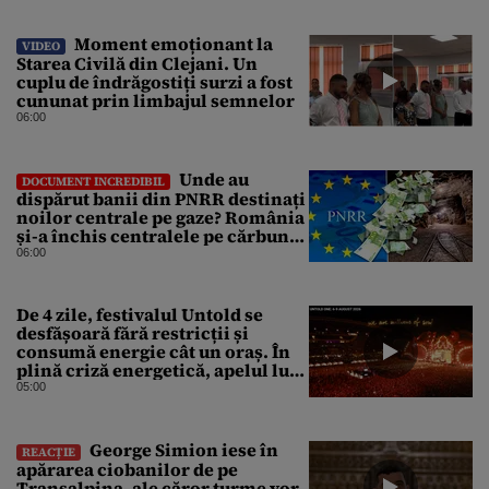
Moment emoționant la
VIDEO
Starea Civilă din Clejani. Un
cuplu de îndrăgostiți surzi a fost
cununat prin limbajul semnelor
06:00
Unde au
DOCUMENT INCREDIBIL
dispărut banii din PNRR destinați
noilor centrale pe gaze? România
și-a închis centralele pe cărbune
în ritm galopant, dar nu a pus
06:00
nimic în loc. 20 milioane de euro
s-au dus pe apa sâmbetei
De 4 zile, festivalul Untold se
desfășoară fără restricții și
consumă energie cât un oraș. În
plină criză energetică, apelul lui
Bolojan de economisire a
05:00
energiei nu s-a auzit la Cluj, în
orașul condus de colegul de
partid, Emil Boc
George Simion iese în
REACȚIE
apărarea ciobanilor de pe
Transalpina, ale căror turme vor