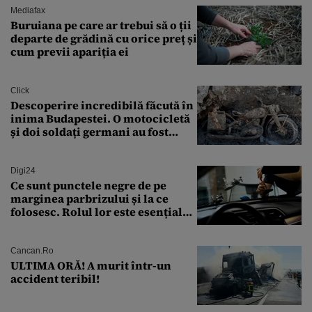
Mediafax
Buruiana pe care ar trebui să o ții
departe de grădină cu orice preț și
cum previi apariția ei
Click
Descoperire incredibilă făcută în
inima Budapestei. O motocicletă
și doi soldați germani au fost
găsiți în Dunăre
Digi24
Ce sunt punctele negre de pe
marginea parbrizului și la ce
folosesc. Rolul lor este esențial
pentru siguranța mașinii
Cancan.ro
ULTIMA ORĂ! A murit într-un
accident teribil!