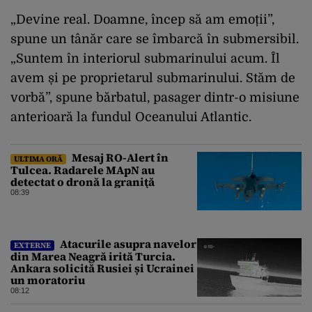
„Devine real. Doamne, încep să am emoții”,
spune un tânăr care se îmbarcă în submersibil.
„Suntem în interiorul submarinului acum. Îl
avem și pe proprietarul submarinului. Stăm de
vorbă”, spune bărbatul, pasager dintr-o misiune
anterioară la fundul Oceanului Atlantic.
Mesaj RO-Alert în
ULTIMA ORĂ
Tulcea. Radarele MApN au
detectat o dronă la graniţă
08:39
Atacurile asupra navelor
EXTERNE
din Marea Neagră irită Turcia.
Ankara solicită Rusiei și Ucrainei
un moratoriu
08:12