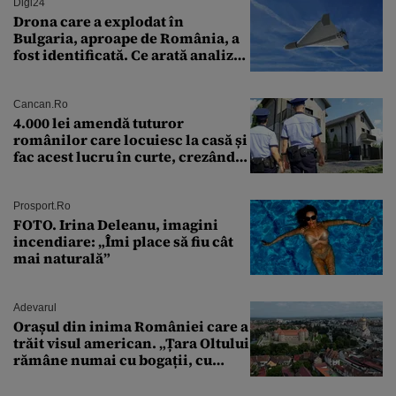
Digi24
Drona care a explodat în
Bulgaria, aproape de România, a
fost identificată. Ce arată analiza
preliminară a epavei
Cancan.ro
4.000 lei amendă tuturor
românilor care locuiesc la casă și
fac acest lucru în curte, crezând
că nu îi vede nimeni
Prosport.ro
FOTO. Irina Deleanu, imagini
incendiare: „Îmi place să fiu cât
mai naturală”
Adevarul
Orașul din inima României care a
trăit visul american. „Țara Oltului
rămâne numai cu bogații, cu
babele, cu moșnegii și cu
sărăntocii”