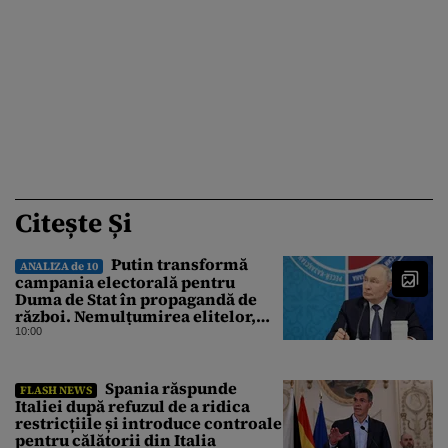
Citește Și
Putin transformă
ANALIZA de 10
campania electorală pentru
Duma de Stat în propagandă de
război. Nemulțumirea elitelor,
tratată cu indiferență la Kremlin
10:00
Spania răspunde
FLASH NEWS
Italiei după refuzul de a ridica
restricțiile și introduce controale
pentru călătorii din Italia