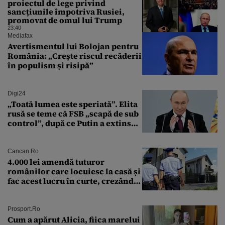
proiectul de lege privind
sancțiunile împotriva Rusiei,
promovat de omul lui Trump
23:40
Mediafax
Avertismentul lui Bolojan pentru
România: „Crește riscul recăderii
în populism și risipă”
Digi24
„Toată lumea este speriată”. Elita
rusă se teme că FSB „scapă de sub
control”, după ce Putin a extins
puterea serviciului
Cancan.ro
4.000 lei amendă tuturor
românilor care locuiesc la casă și
fac acest lucru în curte, crezând
că nu îi vede nimeni
Prosport.ro
Cum a apărut Alicia, fiica marelui