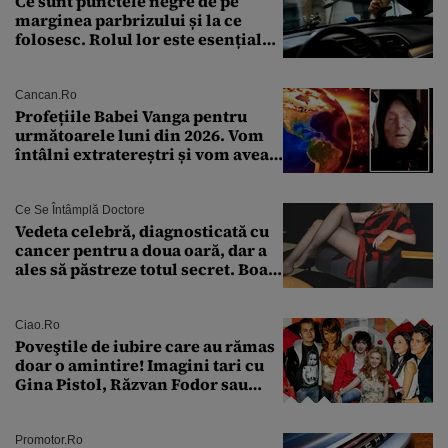
Ce sunt punctele negre de pe
marginea parbrizului și la ce
folosesc. Rolul lor este esențial
pentru siguranța mașinii
Cancan.ro
Profețiile Babei Vanga pentru
următoarele luni din 2026. Vom
întâlni extratereștri și vom avea
un nou conflict global
Ce Se Întâmplă Doctore
Vedeta celebră, diagnosticată cu
cancer pentru a doua oară, dar a
ales să păstreze totul secret. Boala
a fost descoperită la un control de
rutină
Ciao.ro
Poveştile de iubire care au rămas
doar o amintire! Imagini tari cu
Gina Pistol, Răzvan Fodor sau
Andra Măruţă şi foştii parteneri
Promotor.ro