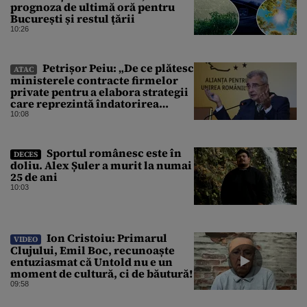
prognoza de ultimă oră pentru
București și restul țării
10:26
Petrișor Peiu: „De ce plătesc
ATAC
ministerele contracte firmelor
private pentru a elabora strategii
care reprezintă îndatorirea
angajaților din minister?”
10:08
Sportul românesc este în
DECES
doliu. Alex Șuler a murit la numai
25 de ani
10:03
Ion Cristoiu: Primarul
VIDEO
Clujului, Emil Boc, recunoaște
entuziasmat că Untold nu e un
moment de cultură, ci de băutură!
09:58