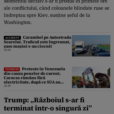
Momentul decisiv s-ar fi produs în primele ore
ale conflictului, când coloanele blindate ruse se
îndreptau spre Kiev, susține șeful de la
Washington.
Carambol pe Autostrada
ACCIDENT
Soarelui. Traficul este îngreunat,
șase mașini s-au ciocnit
10:50
Proteste în Venezuela
TENSIUNI
din cauza penelor de curent.
Caracas rămâne fără
electricitate, după ce SUA au
promis modernizarea rețelei
10:35
Trump: „Războiul s-ar fi
terminat într-o singură zi”