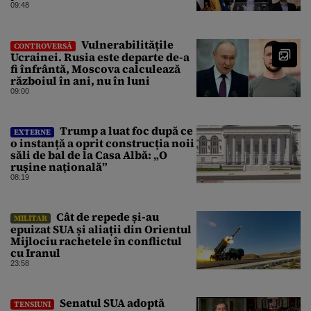
09:48
Vulnerabilitățile
CONTROVERSĂ
Ucrainei. Rusia este departe de-a
fi înfrântă, Moscova calculează
războiul în ani, nu în luni
09:00
Trump a luat foc după ce
EXTERNE
o instanță a oprit construcția noii
săli de bal de la Casa Albă: „O
rușine națională”
08:19
Cât de repede și-au
MILITAR
epuizat SUA și aliații din Orientul
Mijlociu rachetele în conflictul
cu Iranul
23:58
Senatul SUA adoptă
TENSIUNI