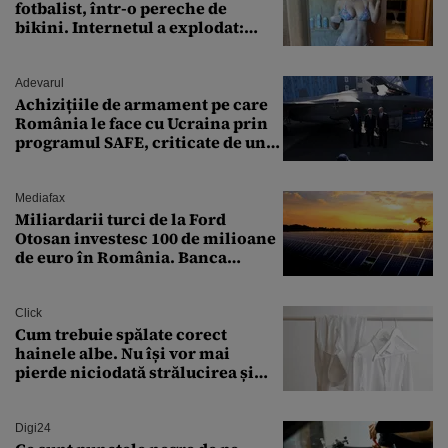
fotbalist, într-o pereche de
bikini. Internetul a explodat:
„Zeiță superbă!”
Adevarul
Achizițiile de armament pe care
România le face cu Ucraina prin
programul SAFE, criticate de un
expert în securitate: „Nu știm ce
arme ne trebuie”
Mediafax
Miliardarii turci de la Ford
Otosan investesc 100 de milioane
de euro în România. Banca
Transilvania le acordă o
finanțare uriașă
Click
Cum trebuie spălate corect
hainele albe. Nu își vor mai
pierde niciodată strălucirea și
culoarea intensă
Digi24