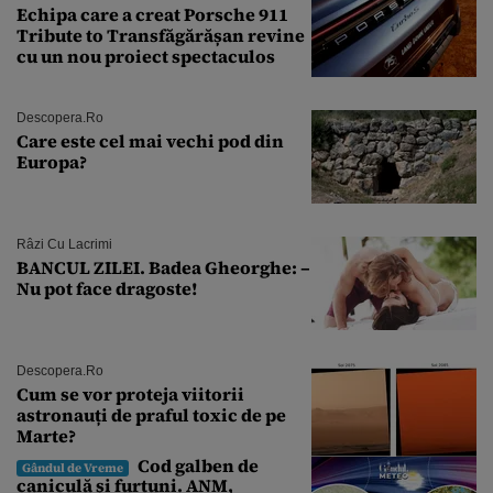
Echipa care a creat Porsche 911
Tribute to Transfăgărășan revine
cu un nou proiect spectaculos
Descopera.ro
Care este cel mai vechi pod din
Europa?
Râzi Cu Lacrimi
BANCUL ZILEI. Badea Gheorghe: –
Nu pot face dragoste!
Descopera.ro
Cum se vor proteja viitorii
astronauți de praful toxic de pe
Marte?
Cod galben de
Gândul de Vreme
caniculă și furtuni. ANM,