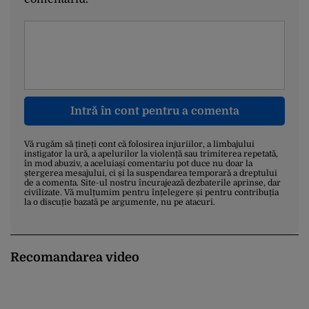
Intră în cont pentru a comenta
Vă rugăm să țineți cont că folosirea injuriilor, a limbajului
instigator la ură, a apelurilor la violență sau trimiterea repetată,
în mod abuziv, a aceluiași comentariu pot duce nu doar la
ștergerea mesajului, ci și la suspendarea temporară a dreptului
de a comenta. Site-ul nostru încurajează dezbaterile aprinse, dar
civilizate. Vă mulțumim pentru înțelegere și pentru contribuția
la o discuție bazată pe argumente, nu pe atacuri.
Recomandarea video