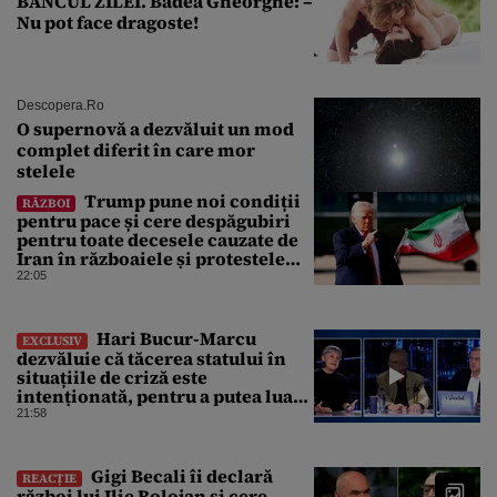
BANCUL ZILEI. Badea Gheorghe: –
Nu pot face dragoste!
Descopera.ro
O supernovă a dezvăluit un mod
complet diferit în care mor
stelele
Trump pune noi condiții
RĂZBOI
pentru pace și cere despăgubiri
pentru toate decesele cauzate de
Iran în războaiele și protestele
din ultimii 50 de ani
22:05
Hari Bucur-Marcu
EXCLUSIV
dezvăluie că tăcerea statului în
situațiile de criză este
intenționată, pentru a putea lua
decizii fără să ne spună
21:58
Gigi Becali îi declară
REACȚIE
război lui Ilie Bolojan și cere