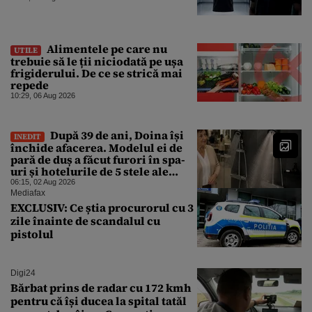
Alimentele pe care nu
UTILE
trebuie să le ții niciodată pe ușa
frigiderului. De ce se strică mai
repede
10:29, 06 Aug 2026
După 39 de ani, Doina își
INEDIT
închide afacerea. Modelul ei de
pară de duș a făcut furori în spa-
uri și hotelurile de 5 stele ale
lumii. Ce nu a mai mers
06:15, 02 Aug 2026
Mediafax
EXCLUSIV: Ce știa procurorul cu 3
zile înainte de scandalul cu
pistolul
Digi24
Bărbat prins de radar cu 172 kmh
pentru că își ducea la spital tatăl