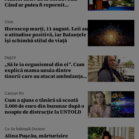
Când ar putea fi repornit
Reactorul 1
Click
Horoscop marți, 11 august. Leii au
o atitudine pozitivă, iar Balanțele
își schimbă stilul de viață
Digi24
„Să le ia organismul din ei”. Cum
explică mama unuia dintre
tinerii care au atacat ambulanța
agresiunea revoltătoare a
acestora
Cancan.ro
Cum a ajuns o tânără să scoată
5.000 de euro din buzunar după o
noapte de distracție la UNTOLD
Ce Se Întâmplă Doctore
Alina Pușcău, mărturisire