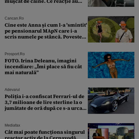
muşcat de câine. Ce reacție au
avut polițiștii
Cancan.ro
Cine este Anna și cum l-a 'smintit'
pe pensionarul MApN care i-a
scris numele pe stâncă. Povestea
'interzisă' care se ascunde în
spatele graffitiului de pe
Transfăgărășan
Prosport.ro
FOTO. Irina Deleanu, imagini
incendiare: „Îmi place să fiu cât
mai naturală”
Adevarul
Poliția i-a confiscat Ferrari-ul de
3,7 milioane de lire sterline la o
jumătate de oră după ce s-a urcat
la volan
Mediafax
Cât mai poate funcționa singurul
reactor activ de la Cernavodă.