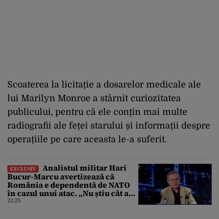
Scoaterea la licitație a dosarelor medicale ale
lui Marilyn Monroe a stârnit curiozitatea
publicului, pentru că ele conțin mai multe
radiografii ale feței starului și informații despre
operațiile pe care aceasta le-a suferit.
Analistul militar Hari
EXCLUSIV
Bucur-Marcu avertizează că
România e dependentă de NATO
în cazul unui atac. „Nu știu cât ar
rezista țara fără ajutor ”
22:25