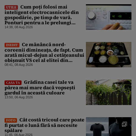
Cum poți folosi mai
UTILE
inteligent electrocasnicele din
gospodărie, pe timp de vară.
Ponturi pentru a le prelungi
durata de viață
14:38, 08 Aug 2026
Ce mănâncă nord-
INEDIT
coreenii dimineața, de fapt. Cum
arată micul-dejun al cetățeanului
obișnuit VS cel al elitei din
Phenian
08:41, 08 Aug 2026
Grădina casei tale va
CASA TA
părea mai mare dacă vopsești
gardul în această culoare
13:50, 06 Aug 2026
Cât costă tricoul care poate
FOTO
fi purtat o lună fără să necesite
spălare
11:45, 06 Aug 2026