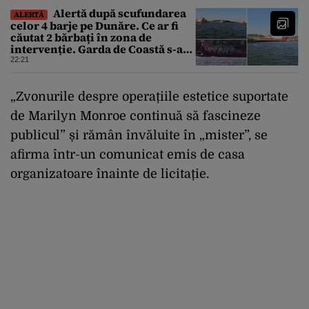
Alertă după scufundarea
ALERTĂ
celor 4 barje pe Dunăre. Ce ar fi
căutat 2 bărbați în zona de
intervenție. Garda de Coastă s-a
deplasat urgent
22:21
„Zvonurile despre operațiile estetice suportate
de Marilyn Monroe continuă să fascineze
publicul” și rămân învăluite în „mister”, se
afirma într-un comunicat emis de casa
organizatoare înainte de licitație.