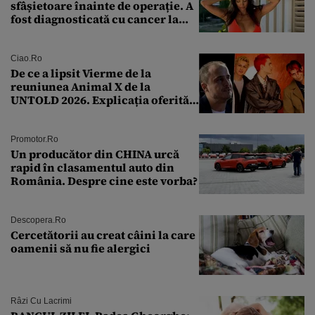
sfâșietoare înainte de operație. A
fost diagnosticată cu cancer la
sân în metastază: „Este singurul
tratament care o să mă ajute să
îmi salvez viața”
Ciao.ro
De ce a lipsit Vierme de la
reuniunea Animal X de la
UNTOLD 2026. Explicația oferită
de Șerban Copoț
Promotor.ro
Un producător din CHINA urcă
rapid în clasamentul auto din
România. Despre cine este vorba?
Descopera.ro
Cercetătorii au creat câini la care
oamenii să nu fie alergici
Râzi Cu Lacrimi