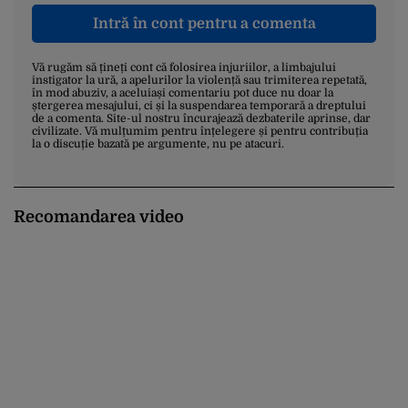
Intră în cont pentru a comenta
Vă rugăm să țineți cont că folosirea injuriilor, a limbajului
instigator la ură, a apelurilor la violență sau trimiterea repetată,
în mod abuziv, a aceluiași comentariu pot duce nu doar la
ștergerea mesajului, ci și la suspendarea temporară a dreptului
de a comenta. Site-ul nostru încurajează dezbaterile aprinse, dar
civilizate. Vă mulțumim pentru înțelegere și pentru contribuția
la o discuție bazată pe argumente, nu pe atacuri.
Recomandarea video