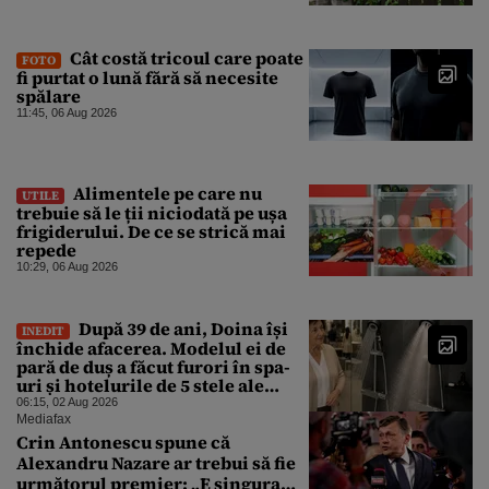
Cât costă tricoul care poate
FOTO
fi purtat o lună fără să necesite
spălare
11:45, 06 Aug 2026
Alimentele pe care nu
UTILE
trebuie să le ții niciodată pe ușa
frigiderului. De ce se strică mai
repede
10:29, 06 Aug 2026
După 39 de ani, Doina își
INEDIT
închide afacerea. Modelul ei de
pară de duș a făcut furori în spa-
uri și hotelurile de 5 stele ale
lumii. Ce nu a mai mers
06:15, 02 Aug 2026
Mediafax
Crin Antonescu spune că
Alexandru Nazare ar trebui să fie
următorul premier: „E singura