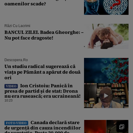
oamenilor scade?
Râzi Cu Lacrimi
BANCUL ZILEI. Badea Gheorghe: –
Nu pot face dragoste!
Descopera.ro
Un studiu radical sugerează că
viața pe Pământ a apărut de două
ori
Ion Cristoiu: Panică în
VIDEO
presa de partid și de stat: Drona
nu era rusească; era ucraineană!
10:23
Canada declară stare
FOTO-VIDEO
de urgență din cauza incendiilor
de vegetație. Peste 20.000 de