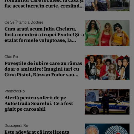
fac acest lucru în curte, crezând
că nu îi vede nimeni
Ce Se Întâmplă Doctore
Cum arată acum Julia Chelaru,
fosta membră a trupei Exotic! Și-a
etalat formele voluptoase, la
aproape 50 de ani
Ciao.ro
Poveştile de iubire care au rămas
doar o amintire! Imagini tari cu
Gina Pistol, Răzvan Fodor sau
Andra Măruţă şi foştii parteneri
Promotor.ro
Alertă pentru șoferii de pe
Autostrada Soarelui. Ce a fost
găsit pe carosabil
Descopera.ro
Este adevărat că inteligența