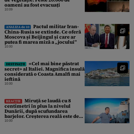
oameni au fost evacuați
10:09
Pactul militar Iran-
ANALIZA de 10
China-Rusia se extinde. Ce oferă
Moscova și Beijingul și care ar
putea fi marea miză a „jocului”
10:00
«Cel mai bine păstrat
DESTINAȚII
secret» al Italiei. Magnifica insulă
considerată o Coasta Amalfi mai
ieftină
10:00
Miruță se laudă cu 8
REACȚIE
centimetri în plus la nivelul
Dunării, după scufundarea
barjelor. Creșterea realā este de
doar 4 centimetri
10:00