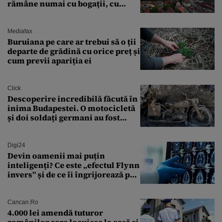
rămâne numai cu bogații, cu
babele, cu moșnegii și cu
sărăntocii”
Mediafax
Buruiana pe care ar trebui să o ții
departe de grădină cu orice preț și
cum previi apariția ei
Click
Descoperire incredibilă făcută în
inima Budapestei. O motocicletă
și doi soldați germani au fost
găsiți în Dunăre
Digi24
Devin oamenii mai puțin
inteligenți? Ce este „efectul Flynn
invers” și de ce îi îngrijorează pe
cercetători
Cancan.ro
4.000 lei amendă tuturor
românilor care locuiesc la casă și