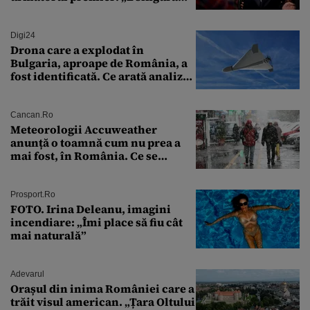
soluție”
Digi24
Drona care a explodat în
Bulgaria, aproape de România, a
fost identificată. Ce arată analiza
preliminară a epavei
Cancan.ro
Meteorologii Accuweather
anunță o toamnă cum nu prea a
mai fost, în România. Ce se
întâmplă în septembrie,
octombrie și noiembrie 2026, în
București. Pe ce dată ninge
Prosport.ro
FOTO. Irina Deleanu, imagini
incendiare: „Îmi place să fiu cât
mai naturală”
Adevarul
Orașul din inima României care a
trăit visul american. „Țara Oltului