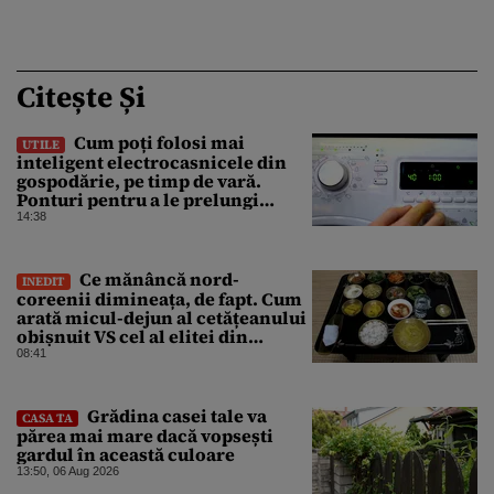
Citește Și
Cum poți folosi mai
UTILE
inteligent electrocasnicele din
gospodărie, pe timp de vară.
Ponturi pentru a le prelungi
durata de viață
14:38
Ce mănâncă nord-
INEDIT
coreenii dimineața, de fapt. Cum
arată micul-dejun al cetățeanului
obișnuit VS cel al elitei din
Phenian
08:41
Grădina casei tale va
CASA TA
părea mai mare dacă vopsești
gardul în această culoare
13:50, 06 Aug 2026