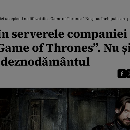
iei un episod nedifuzat din „Game of Thrones”. Nu și-au închipuit care 
 în serverele companiei
Game of Thrones”. Nu ș
fi deznodământul