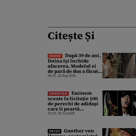
Citește Și
După 39 de ani,
INEDIT
Doina își închide
afacerea. Modelul ei
de pară de duș a făcut
furori în spa-uri și
06:15, 02 Aug 2026
hotelurile de 5 stele
ale lumii. Ce nu a mai
mers
Eminem
LIFESTYLE
scoate la licitație 100
de perechi de adidași
care îi poartă
autograful
22:23, 28 Jul 2026
Gunther von
DECES
Hagens, anatomistul