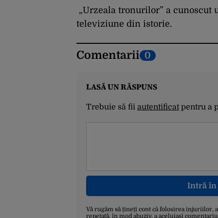
eliminăm toate
birocrațiile”
„Urzeala tronurilor” a cunoscut u
televiziune din istorie.
Comentarii
0
LASĂ UN RĂSPUNS
Trebuie să fii
autentificat
pentru a 
Intră î
Vă rugăm să țineți cont că folosirea injuriilor, 
repetată, în mod abuziv, a aceluiași comentariu