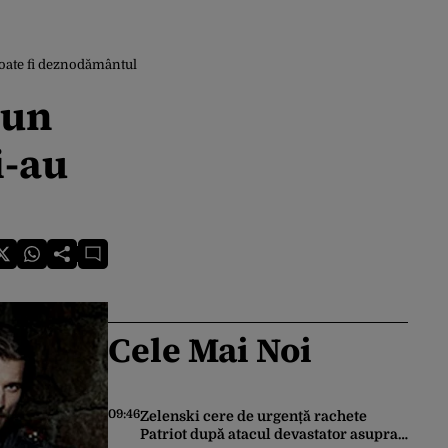
poate fi deznodământul
 un
i-au
Cele Mai Noi
09:46
Zelenski cere de urgență rachete
Patriot după atacul devastator asupra