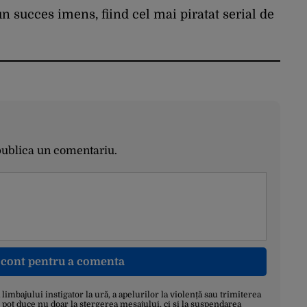
n succes imens, fiind cel mai piratat serial de
publica un comentariu.
n cont pentru a comenta
a limbajului instigator la ură, a apelurilor la violență sau trimiterea
 pot duce nu doar la ștergerea mesajului, ci și la suspendarea