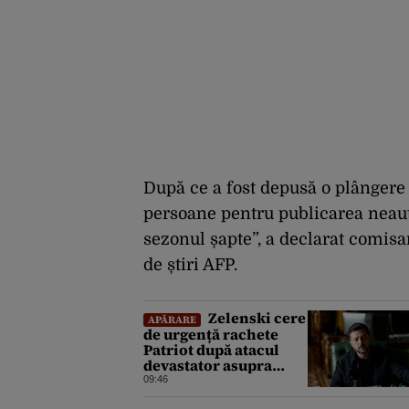
După ce a fost depusă o plângere 
persoane pentru publicarea neauto
sezonul șapte”, a declarat comisar
de știri AFP.
Zelenski cere
APĂRARE
de urgență rachete
Patriot după atacul
devastator asupra
Kievului: „Este
09:46
important să