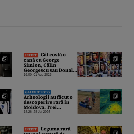
Cât costă o
INEDIT
cană cu George
Simion, Călin
Georgescu sau Donald
Trump în Balcic.
16:00, 01 Aug 2026
„Colecția” este
completată de Nicușor
Dan, Ceaușescu și
GALERIE FOTO
Stalin
Arheologii au făcut o
descoperire rară în
Moldova. Trei
morminte antice au
18:26, 28 Jul 2026
fost găsite în comuna
Andrieșeni
Leguma rară
INEDIT
tot mai gustată de