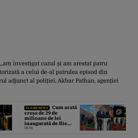
„am investigat cazul și am arestat patru
rizată a celui de-al patrulea episod din
ul adjunct al poliției, Akbar Pathan, agenției
Cum arată
FLASH NEWS
creșa de 29 de
milioane de lei
inaugurată de Ilie
Bolojan
09:44