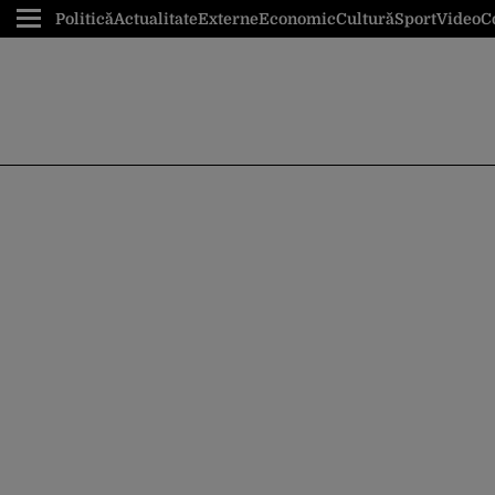
Politică
Actualitate
Externe
Economic
Cultură
Sport
Video
C