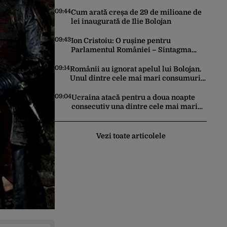
Kievului: „Este important să eliminăm
toate birocrațiile”
09:44
Cum arată creșa de 29 de milioane de
lei inaugurată de Ilie Bolojan
09:43
Ion Cristoiu: O rușine pentru
Parlamentul României – Sintagma
„Persoana care are relații
asemănătoare acelora dintre soți” din
09:14
Românii au ignorat apelul lui Bolojan.
Legea ANI
Unul dintre cele mai mari consumuri
de energie ale verii a fost înregistrat
miercuri seara
09:04
Ucraina atacă pentru a doua noapte
consecutiv una dintre cele mai mari
rafinării din Rusia. Incendiu puternic
la instalația din Iaroslavl
Vezi toate articolele