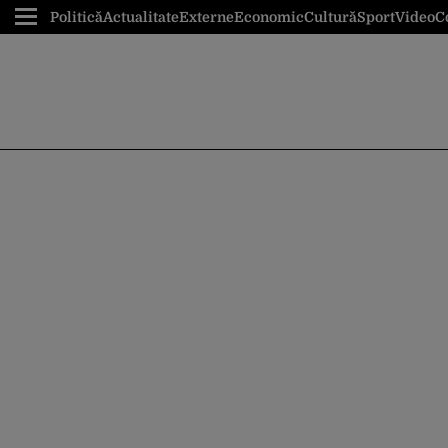
Politică
Actualitate
Externe
Economic
Cultură
Sport
Video
C