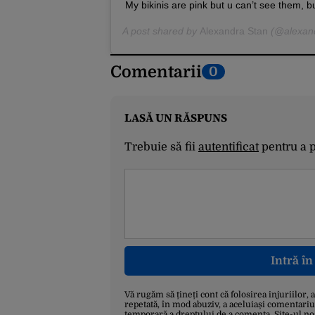
My bikinis are pink but u can’t see them, b
A post shared by
Alexandra Stan
(@alexand
Comentarii
0
LASĂ UN RĂSPUNS
Trebuie să fii
autentificat
pentru a 
Intră î
Vă rugăm să țineți cont că folosirea injuriilor, 
repetată, în mod abuziv, a aceluiași comentariu
temporară a dreptului de a comenta. Site-ul no