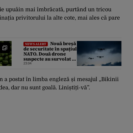
 fie upuâin mai îmbrăcată, purtând un tricou
nația privitorului la alte cote, mai ales că pare
Nouă breșă
NEWS ALERT
de securitate în spațiul
NATO. Două drone
suspecte au survolat o
bază militară din
23:04
Germania
n a postat în limba engleză și mesajul „Bikinii
dea, dar nu sunt goală. Liniștiți-vă”.