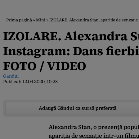
Prima pagină
»
Mini
»
IZOLARE. Alexandra Stan, apariție de senzație 
IZOLARE. Alexandra St
Instagram: Dans fierbin
FOTO / VIDEO
Gandul
Publicat:
12.04.2020, 10:28
Adaugă Gândul ca sursă preferată
Alexandra Stan, o prezență popula
apariția de senzație într-un film