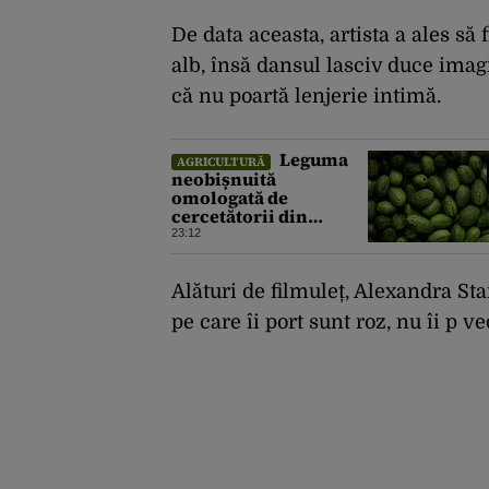
De data aceasta, artista a ales să
alb, însă dansul lasciv duce imagi
că nu poartă lenjerie intimă.
Leguma
AGRICULTURĂ
neobișnuită
omologată de
cercetătorii din
Buzău, gata de lansare
23:12
pe piață. Cum poate fi
consumată și de unde
provine soiul
Alături de filmuleț, Alexandra Sta
pe care îi port sunt roz, nu îi p ve