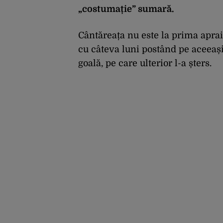
„costumație” sumară.
Cântăreața nu este la prima aprai
cu câteva luni postând pe aceeași
goală, pe care ulterior l-a șters.