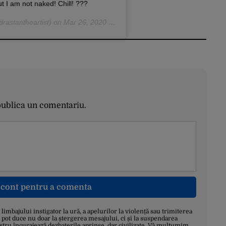
ut I am not naked! Chill! ???
rastantheartist) on
Mar 26, 2020 at 6:42am PDT
publica un comentariu.
n cont pentru a comenta
a limbajului instigator la ură, a apelurilor la violență sau trimiterea
 pot duce nu doar la ștergerea mesajului, ci și la suspendarea
stru încurajează dezbaterile aprinse, dar civilizate. Vă mulțumim