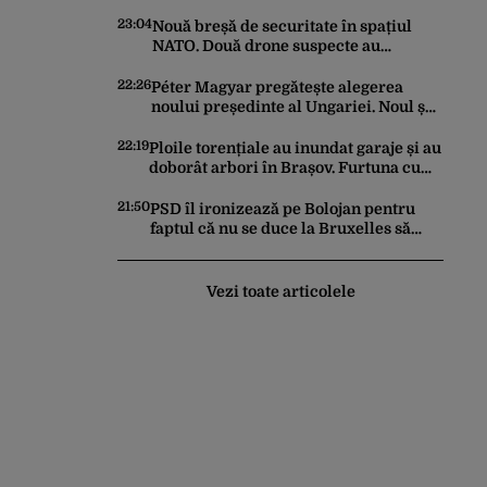
pe piață. Cum poate fi consumată și de
unde provine soiul
23:04
Nouă breșă de securitate în spațiul
NATO. Două drone suspecte au
survolat o bază militară din Germania
22:26
Péter Magyar pregătește alegerea
noului președinte al Ungariei. Noul șef
al statului va fi votat marți de
Parlament
22:19
Ploile torențiale au inundat garaje și au
doborât arbori în Brașov. Furtuna cu
grindină a făcut prăpăd și în Bihor
21:50
PSD îl ironizează pe Bolojan pentru
faptul că nu se duce la Bruxelles să
negocieze deschiderea
termocentralelor: „Pentru că a dat
afară translatorii”
Vezi toate articolele