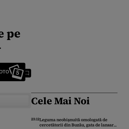
e pe
–
5
FOTO
Cele Mai Noi
23:12
Leguma neobișnuită omologată de
cercetătorii din Buzău, gata de lansare