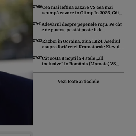
din cauza eșecului clasei politice: Este
bilanțul politic al ultimilor ani
07:56
Cea mai ieftină cazare VS cea mai
scumpă cazare în Olimp în 2026. Cât
costă pe noapte și cum arată
07:41
Adevărul despre pepenele roșu: Pe cât
e de gustos, pe atât poate fi de
periculos. Semnalul de alarmă tras de
doctorul Mihail Pautov
07:33
Război în Ucraina, ziua 1.624. Asediul
asupra fortăreței Kramatorsk: Kievul a
ordonat evacuarea familiilor, rușii
sunt la 20 de km de oraș
07:27
Cât costă 6 nopți la 4 stele „all
inclusive” în România (Mamaia) VS
Bulgaria (Nisipurile de Aur). Unde este
mai ieftin, de fapt
Vezi toate articolele