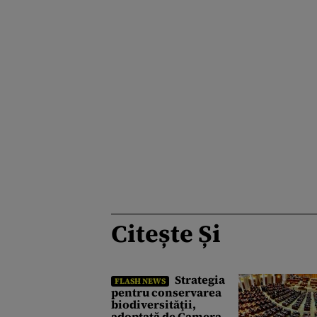
Citește Și
Strategia
FLASH NEWS
pentru conservarea
biodiversităţii,
adoptată de Camera