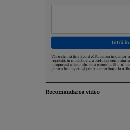
Intră î
Vă rugăm să țineți cont că folosirea injuriilor, 
repetată, în mod abuziv, a aceluiași comentariu
temporară a dreptului de a comenta. Site-ul no
pentru înțelegere și pentru contribuția la o di
Recomandarea video