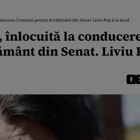
ducerea Comisiei pentru învățământ din Senat. Liviu Pop îi ia locul
 înlocuită la conducer
mânt din Senat. Liviu 