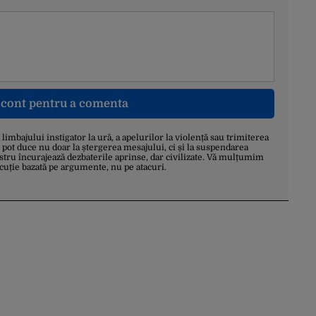
n cont pentru a comenta
a limbajului instigator la ură, a apelurilor la violență sau trimiterea
 pot duce nu doar la ștergerea mesajului, ci și la suspendarea
stru încurajează dezbaterile aprinse, dar civilizate. Vă mulțumim
scuție bazată pe argumente, nu pe atacuri.