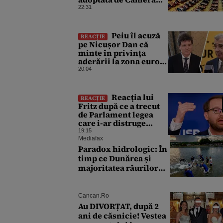
Deputaţilor. USR
22:31
susține că a votat
proiectul cu
amendamentele PSD
Peiu îl acuză
REACȚIE
pentru a nu bloca un
pe Nicușor Dan că
jalon PNRR
minte în privința
aderării la zona euro:
„Nu există niciun
20:04
consens”
Reacția lui
REACȚIE
Fritz după ce a trecut
de Parlament legea
care i-ar distruge
mandatul
19:15
Mediafax
Paradox hidrologic: În
timp ce Dunărea și
majoritatea râurilor
scad, Someșul ar putea
fi singurul mare râu cu
debite în creștere
Cancan.ro
Au DIVORȚAT, după 2
ani de căsnicie! Vestea