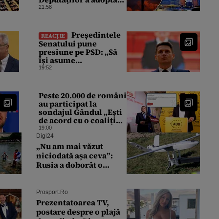
Legea decarbonizării:
21:58
„Urmărim evoluția”
Președintele
REACȚIE
Senatului pune
presiune pe PSD: „Să
își asume
responsabilitatea”
19:52
dacă România pierde
fonduri europene din
cauza legilor
Peste 20.000 de români
modificate
au participat la
sondajul Gândul „Ești
de acord cu o coaliție
PSD-AUR pentru a
19:00
forma un nou Guvern
Digi24
și a încheia criza
„Nu am mai văzut
politică?”. Rezultatul a
niciodată așa ceva”:
fost surprinzător
Rusia a doborât o
dronă portugheză rară
și o va studia la un
institut de cercetare
Prosport.ro
Prezentatoarea TV,
postare despre o plajă