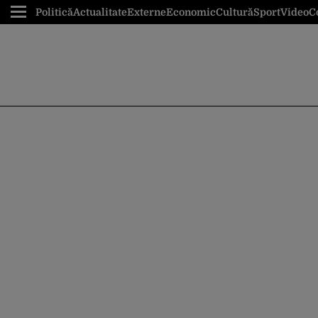
Politică
Actualitate
Externe
Economic
Cultură
Sport
Video
C