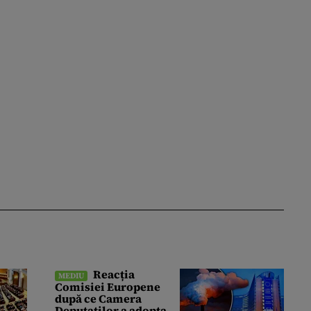
Reacția
MEDIU
Comisiei Europene
după ce Camera
Deputaților a adoptat