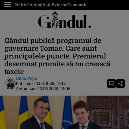
Politică
Actualitate
Externe
Economic
Gândul publică programul de
guvernare Tomac. Care sunt
principalele puncte. Premierul
desemnat promite să nu crească
taxele
Gilda Popa
Publicat:
13.06.2026, 17:42
Actualizat:
13.06.2026, 18:06