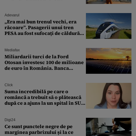
milionarului
Adevarul
„Era mai bun trenul vechi, era
răcoare”. Pasagerii unui tren
PESA au fost sufocați de căldură
pe ruta București-Constanța
Mediafax
Miliardarii turci de la Ford
Otosan investesc 100 de milioane
de euro în România. Banca
Transilvania le acordă o
finanțare uriașă
Click
Suma incredibilă pe care o
româncă a trebuit să o plătească
după ce a ajuns la un spital în SUA:
„Asta este America”
Digi24
Ce sunt punctele negre de pe
marginea parbrizului și la ce