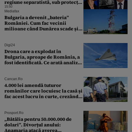
regiune separatistă, sub protecția
Rusiei
15:50
Mediafax
Bulgaria a devenit „bateria”
României. Cum fac vecinii
milioane când Dunărea scade și
Cernavodă produce puțin
Digi24
Drona care a explodat în
Bulgaria, aproape de România, a
fost identificată. Ce arată analiza
preliminară a epavei
Cancan.ro
4.000 lei amendă tuturor
românilor care locuiesc la casă și
fac acest lucru în curte, crezând
că nu îi vede nimeni
Prosport.ro
„Bătălia pentru 50.000.000 de
dolari”. Divorțul anului:
Anamaria atacă averea