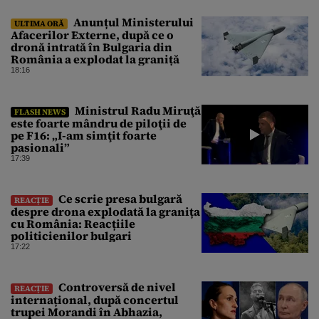
da mâna cu Ministrul Economiei
Anunțul Ministerului
ULTIMA ORĂ
Afacerilor Externe, după ce o
dronă intrată în Bulgaria din
România a explodat la graniță
18:16
Ministrul Radu Miruţă
FLASH NEWS
este foarte mândru de piloţii de
pe F16: „I-am simţit foarte
pasionali”
17:39
Ce scrie presa bulgară
REACȚIE
despre drona explodată la granița
cu România: Reacțiile
politicienilor bulgari
17:22
Controversă de nivel
REACȚIE
internațional, după concertul
trupei Morandi în Abhazia,