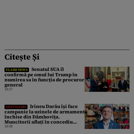
Citește Și
Senatul SUA îl
FLASH NEWS
confirmă pe omul lui Trump în
numirea sa în funcția de procuror
general
19:27
Irineu Darău își face
DEZVĂLUIRI
campanie la uzinele de armament
închise din Dâmbovița.
Muncitorii aflați în concediu
forțat din cauza lipsei comenzilor
19:08
au fost chemați de acasă pentru a