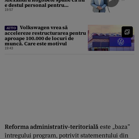
e destul personal pentru
combaterea infecţiilor
19:57
nosocomiale
Volkswagen vrea să
AUTO
accelereze restructurarea pentru
aproape 100.000 de locuri de
muncă. Care este motivul
19:43
Reforma administrativ-teritorială
este „baza”
întregului program, potrivit statementului din