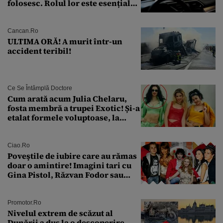
folosesc. Rolul lor este esențial
pentru siguranța mașinii
Cancan.ro
ULTIMA ORĂ! A murit într-un
accident teribil!
Ce Se Întâmplă Doctore
Cum arată acum Julia Chelaru,
fosta membră a trupei Exotic! Și-a
etalat formele voluptoase, la
aproape 50 de ani
Ciao.ro
Poveştile de iubire care au rămas
doar o amintire! Imagini tari cu
Gina Pistol, Răzvan Fodor sau
Andra Măruţă şi foştii parteneri
Promotor.ro
Nivelul extrem de scăzut al
Dunării a dus la o descoperire