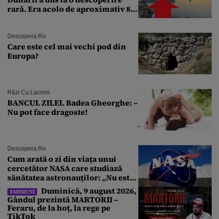
rară. Era acolo de aproximativ 80
de ani
Descopera.ro
Care este cel mai vechi pod din
Europa?
Râzi Cu Lacrimi
BANCUL ZILEI. Badea Gheorghe: –
Nu pot face dragoste!
Descopera.ro
Cum arată o zi din viața unui
cercetător NASA care studiază
sănătatea astronauților: „Nu este
o știință complicată”
Duminică, 9 august 2026,
EMISIUNI
Gândul prezintă MARTORII –
Feraru, de la hoț, la rege pe
TikTok