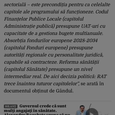
sectorială – este precondiția pentru ca celelalte
capitole ale programului să funcționeze. Codul
Finanțelor Publice Locale (capitolul
Administrație publică) presupune UAT-uri cu
capacitate de a gestiona bugete multianuale.
Absorbția fondurilor europene 2028-2034
(capitolul Fonduri europene) presupune
autorități regionale cu personalitate juridică,
capabile să contracteze. Reforma sănătății
(capitolul Sănătate) presupune un nivel
intermediar real. De aici decizia politică: RAT
trece înaintea tuturor capitolelor”,
se arată în
documentul obținut de Gândul.
Guvernul crede că sunt
BILANȚ
mulţi angajaţi în sănătate.
Alexandru Rogobete spune că nu