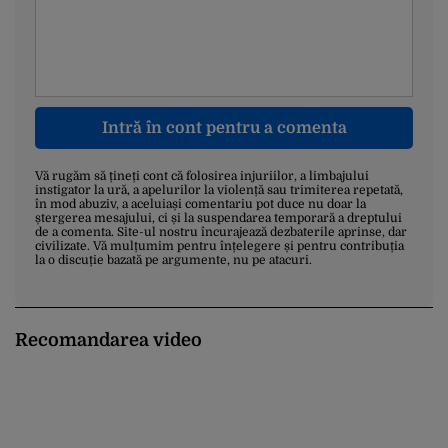
Intră în cont pentru a comenta
Vă rugăm să țineți cont că folosirea injuriilor, a limbajului
instigator la ură, a apelurilor la violență sau trimiterea repetată,
în mod abuziv, a aceluiași comentariu pot duce nu doar la
ștergerea mesajului, ci și la suspendarea temporară a dreptului
de a comenta. Site-ul nostru încurajează dezbaterile aprinse, dar
civilizate. Vă mulțumim pentru înțelegere și pentru contribuția
la o discuție bazată pe argumente, nu pe atacuri.
Recomandarea video