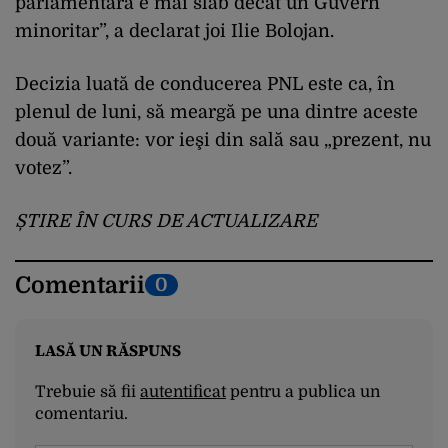
parlamentară e mai slab decât un Guvern
minoritar”, a declarat joi Ilie Bolojan.
Decizia luată de conducerea PNL este ca, în
plenul de luni, să meargă pe una dintre aceste
două variante: vor ieşi din sală sau „prezent, nu
votez”.
ȘTIRE ÎN CURS DE ACTUALIZARE
Comentarii
0
LASĂ UN RĂSPUNS
Trebuie să fii
autentificat
pentru a publica un
comentariu.