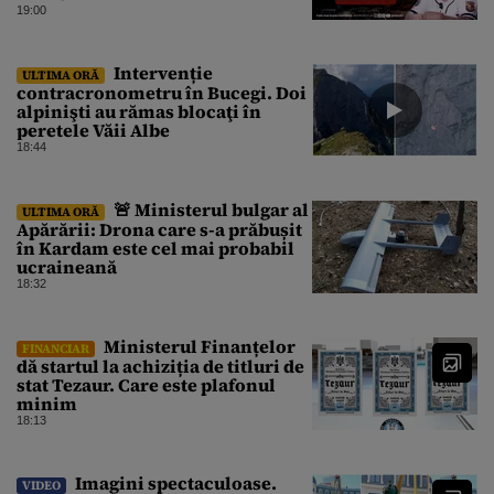
19:00
Intervenție
ULTIMA ORĂ
contracronometru în Bucegi. Doi
alpinişti au rămas blocaţi în
peretele Văii Albe
18:44
🚨 Ministerul bulgar al
ULTIMA ORĂ
Apărării: Drona care s-a prăbușit
în Kardam este cel mai probabil
ucraineană
18:32
Ministerul Finanțelor
FINANCIAR
dă startul la achiziția de titluri de
stat Tezaur. Care este plafonul
minim
18:13
Imagini spectaculoase.
VIDEO