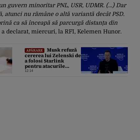
e un guvern minoritar PNL, USR, UDMR. (…) Dar
tă, atunci nu rămâne o altă variantă decât PSD.
orină ca să înceapă să parcurgă distanța din
, a declarat, miercuri, la RFI, Kelemen Hunor.
Musk refuză
APĂRARE
cererea lui Zelenski de
a folosi Starlink
pentru atacurile
asupra Rusiei
12:14