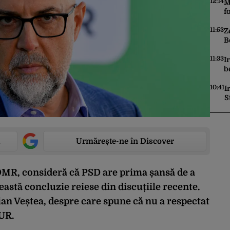
12:14
M
f
R
11:53
Z
B
d
11:33
I
b
u
10:41
I
S
S
Urmărește-ne în Discover
DMR, consideră că PSD are prima șansă de a
astă concluzie reiese din discuțiile recente.
ian Veștea, despre care spune că nu a respectat
AUR.