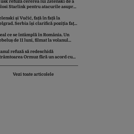
usk refuză cererea lui Zelenski de a
olosi Starlink pentru atacurile asupra
usiei
elenski și Vučić, față în față la
elgrad. Serbia își clarifică poziția față
e războiul din Ucraina
real ce se întâmplă în România. Un
ebeluș de 11 luni, filmat la volanul
nei mașini
ranul refuză să redeschidă
trâmtoarea Ormuz fără un acord cu
UA. Ce condiții pune Teheranul
Vezi toate articolele