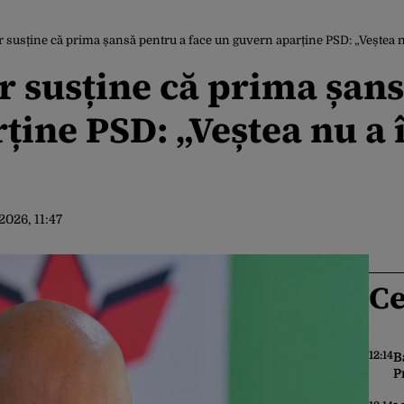
usține că prima șansă pentru a face un guvern aparține PSD: „Veștea nu 
susține că prima șans
ine PSD: „Veștea nu a î
2026, 11:47
Ce
12:14
B
P
t