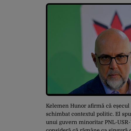
Kelemen Hunor afirmă că eșecul l
schimbat contextul politic. El sp
unui guvern minoritar PNL-USR-
consideră că rămâne ca singură o