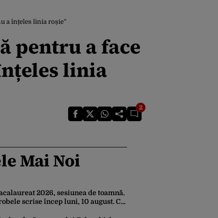
a înțeles linia roșie”
ă pentru a face
nțeles linia
2
le Mai Noi
acalaureat 2026, sesiunea de toamnă.
robele scrise încep luni, 10 august. Ce
rebuie să știe toți candidații