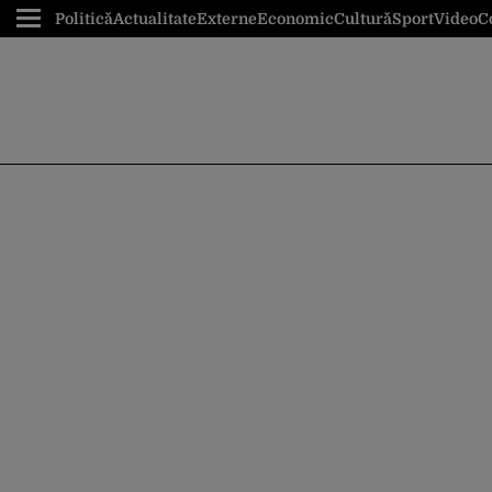
Politică
Actualitate
Externe
Economic
Cultură
Sport
Video
C