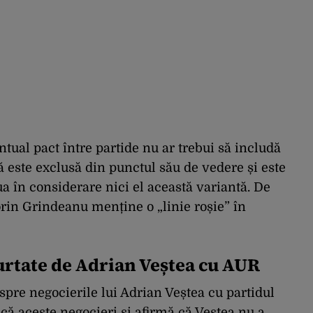
ual pact între partide nu ar trebui să includă
 este exclusă din punctul său de vedere și este
a în considerare nici el această variantă. De
rin Grindeanu menține o „linie roșie” în
purtate de Adrian Veștea cu AUR
pre negocierile lui Adrian Veștea cu partidul
că aceste negocieri și afirmă că Veștea nu a