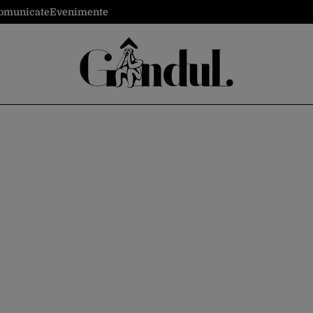
omunicate
Evenimente