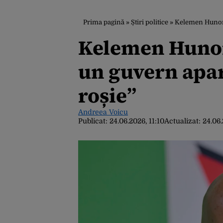
Prima pagină
»
Știri politice
»
Kelemen Hunor s
Kelemen Hunor 
un guvern aparț
roșie”
Andreea Voicu
Publicat:
24.06.2026, 11:10
Actualizat:
24.06.