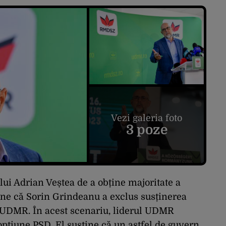
Vezi galeria foto
3 poze
ui Adrian Veștea de a obține majoritate a
une că Sorin Grindeanu a exclus susținerea
UDMR. În acest scenariu, liderul UDMR
pțiune PSD. El susține că un astfel de guvern