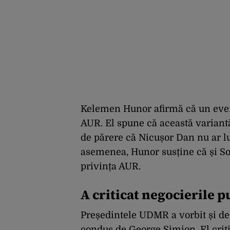
Kelemen Hunor afirmă că un event
AUR. El spune că această variantă
de părere că Nicușor Dan nu ar lu
asemenea, Hunor susține că și So
privința AUR.
A criticat negocierile 
Președintele UDMR a vorbit și des
condus de George Simion. El criti