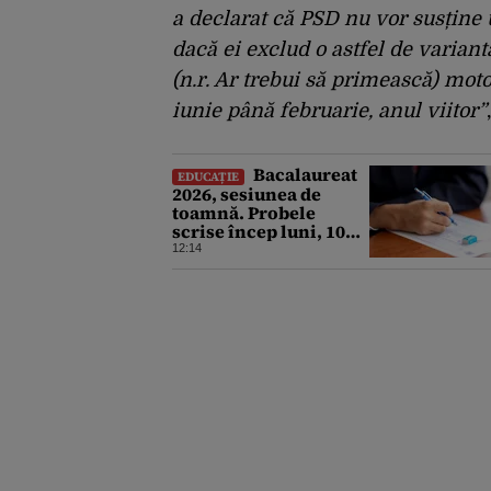
a declarat că PSD nu vor susțin
dacă ei exclud o astfel de varian
(n.r. Ar trebui să primească) mot
iunie până februarie, anul viitor”
Bacalaureat
EDUCAȚIE
2026, sesiunea de
toamnă. Probele
scrise încep luni, 10
august. Ce trebuie să
12:14
știe toți candidații