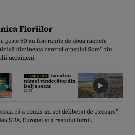
nica Floriilor
te peste 80 au fost rănite de două rachete
uminică dimineața centrul orașului Sumî din
alii ucraineni.
Lacul cu
FLASH NEWS
nămol vindecător din
Dolj a secat
12:33
usia că a comis un act deliberat de „teroare”
tea SUA, Europei și a restului lumii.