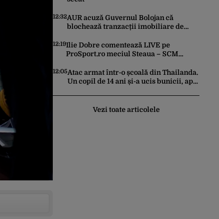
12:32
AUR acuză Guvernul Bolojan că
blochează tranzacții imobiliare de
peste un miliard de euro
12:19
Ilie Dobre comentează LIVE pe
ProSport.ro meciul Steaua – SCM
Râmnicu Vâlcea, sâmbătă, 8 august
2026, de la ora 11:00
12:05
Atac armat într-o școală din Thailanda.
Un copil de 14 ani și-a ucis bunicii, apoi
a împușcat mortal trei elevi și trei
profesori
Vezi toate articolele