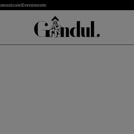
omunicate
Evenimente