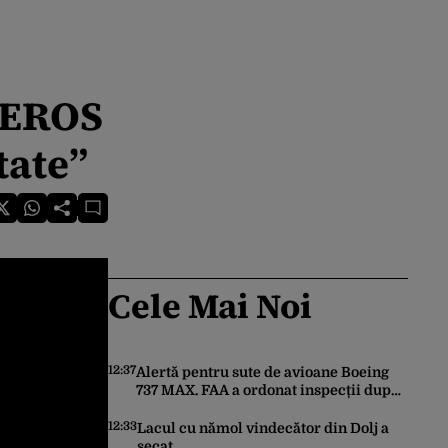
GEROS
tate”
Cele Mai Noi
12:37
Alertă pentru sute de avioane Boeing
737 MAX. FAA a ordonat inspecții după
descoperirea unor fisuri în structura
principală a aeronavelor
12:33
Lacul cu nămol vindecător din Dolj a
secat