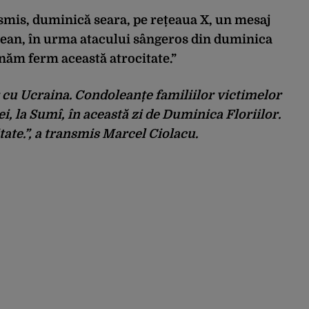
smis, duminică seara, pe rețeaua X, un mesaj
nean, în urma atacului sângeros din duminica
mnăm ferm această atrocitate.”
cu Ucraina. Condoleanțe familiilor victimelor
ei, la Sumî, în această zi de Duminica Floriilor.
te.”, a transmis Marcel Ciolacu.