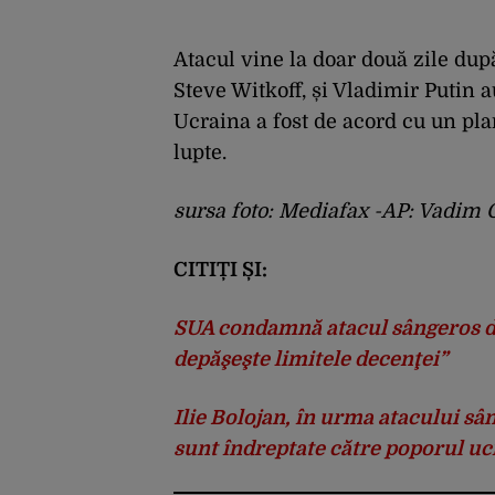
Atacul vine la doar două zile dup
Steve Witkoff, și Vladimir Putin a
Ucraina a fost de acord cu un pla
lupte.
sursa foto: Mediafax -AP: Vadim 
CITIȚI ȘI:
SUA condamnă atacul sângeros di
depăşeşte limitele decenţei”
Ilie Bolojan, în urma atacului s
sunt îndreptate către poporul ucr