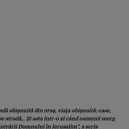
dă obișnuită din oraș, viața obișnuită: case,
pe stradă… Și asta într-o zi când oamenii merg
 intrării Domnului în Ierusalim”, a scris