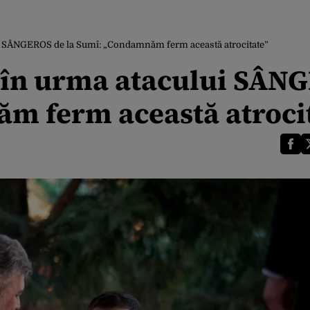
ui SÂNGEROS de la Sumî: „Condamnăm ferm această atrocitate”
j în urma atacului SÂN
m ferm această atroci