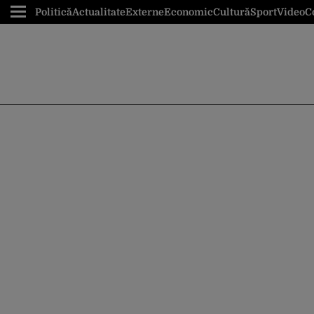
Politică
Actualitate
Externe
Economic
Cultură
Sport
Video
C