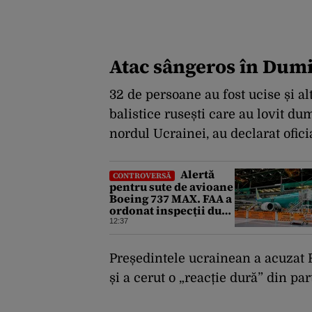
Atac sângeros în Dumi
32 de persoane au fost ucise și al
balistice rusești care au lovit d
nordul Ucrainei, au declarat ofici
Alertă
CONTROVERSĂ
pentru sute de avioane
Boeing 737 MAX. FAA a
ordonat inspecții după
descoperirea unor
12:37
fisuri în structura
principală a
aeronavelor
Președintele ucrainean a acuzat R
și a cerut o „reacție dură” din par