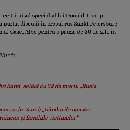
ă ce trimisul special al lui Donald Trump,
u purtat discuții în orașul rus Sankt Petersburg.
n al Casei Albe pentru o pauză de 30 de zile în
Ghirda
n Sumî, soldat cu 32 de morți: „Rusia
ângeros din Sumî: „Gândurile noastre
ainean și familiile victimelor”