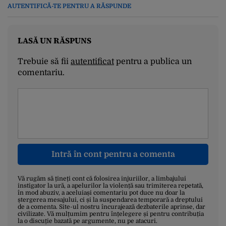
AUTENTIFICĂ-TE PENTRU A RĂSPUNDE
LASĂ UN RĂSPUNS
Trebuie să fii
autentificat
pentru a publica un
comentariu.
Intră în cont pentru a comenta
Vă rugăm să țineți cont că folosirea injuriilor, a limbajului
instigator la ură, a apelurilor la violență sau trimiterea repetată,
în mod abuziv, a aceluiași comentariu pot duce nu doar la
ștergerea mesajului, ci și la suspendarea temporară a dreptului
de a comenta. Site-ul nostru încurajează dezbaterile aprinse, dar
civilizate. Vă mulțumim pentru înțelegere și pentru contribuția
la o discuție bazată pe argumente, nu pe atacuri.