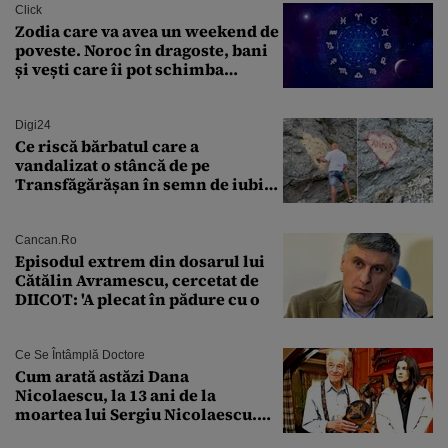
Click
Zodia care va avea un weekend de
poveste. Noroc în dragoste, bani
și vești care îi pot schimba
viitorul
Digi24
Ce riscă bărbatul care a
vandalizat o stâncă de pe
Transfăgărășan în semn de iubire
față de „Anna”
Cancan.ro
Episodul extrem din dosarul lui
Cătălin Avramescu, cercetat de
DIICOT: 'A plecat în pădure cu o
Ce Se Întâmplă Doctore
Cum arată astăzi Dana
Nicolaescu, la 13 ani de la
moartea lui Sergiu Nicolaescu.
Transformarea care i-a surprins