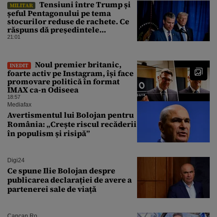
Tensiuni între Trump și
MILITAR
șeful Pentagonului pe tema
stocurilor reduse de rachete. Ce
răspuns dă președintele
american
21:01
Noul premier britanic,
INEDIT
foarte activ pe Instagram, își face
promovare politică în format
IMAX ca-n Odiseea
18:57
Mediafax
Avertismentul lui Bolojan pentru
România: „Crește riscul recăderii
în populism și risipă”
Digi24
Ce spune Ilie Bolojan despre
publicarea declarației de avere a
partenerei sale de viață
Cancan.ro