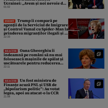
Ucrainei: „Avem și noi nevoie de
rachete”
01:02
Trump îi compară pe
INEDIT
agenții de la Serviciul de Imigrare
și Control Vamal cu Spider-Man la
prinderea migranților ilegali și a
infractorilor
22:33
Oana Gheorghiu îi
REACȚIE
îndeamnă pe români să nu mai
folosească mașinile de spălat și
uscătoarele pentru reducerea
consumului de energie
22:11
Un fost ministru de
REACȚIE
Finanțe acuză PNL și USR de
„bipolarism politic”: Au votat
legea, apoi au atacat-o la CCR
21:08