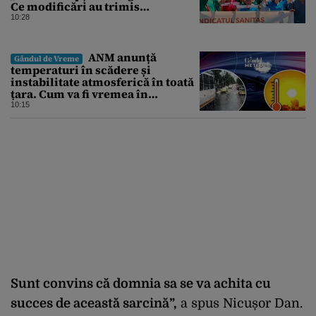
Ce modificări au trimis
Guvernului Bolojan
10:28
ANM anunță
Gândul de Vreme
temperaturi în scădere și
instabilitate atmosferică în toată
țara. Cum va fi vremea în
București și când vin vijeliile
10:15
Sunt convins că domnia sa se va achita cu
succes de această sarcină”,
a spus Nicușor Dan.