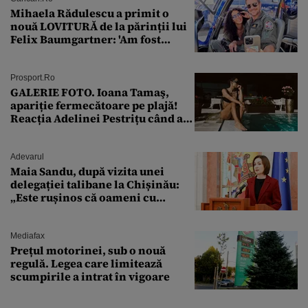
Mihaela Rădulescu a primit o
nouă LOVITURĂ de la părinții lui
Felix Baumgartner: 'Am fost
ȘTEARSĂ complet din
Prosport.ro
GALERIE FOTO. Ioana Tamaş,
apariție fermecătoare pe plajă!
Reacția Adelinei Pestrițu când a
văzut-o
Adevarul
Maia Sandu, după vizita unei
delegației talibane la Chișinău:
„Este rușinos că oameni cu
funcții înalte nu se
documentează”
Mediafax
Prețul motorinei, sub o nouă
regulă. Legea care limitează
scumpirile a intrat în vigoare