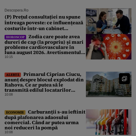
Descopera.ro
(P) Prețul consultației nu spune
întreaga poveste: ce influențează
costurile într-un cabinet
stomatologic din București
Zodia care poate avea
HOROSCOP
dureri de cap (la propriu) și mari
probleme cardiovasculare în
luna august 2026. Avertismentul
experților în astrologie
10:15
Primarul Ciprian Ciucu,
ALERTĂ
anunț despre blocul explodat din
Rahova. Ce ar putea să le
transmită edilul locatarilor
rămași pe drumuri
10:08
Carburanții s-au ieftinit
ECONOMIE
după plafonarea adaosului
comercial. Când ar putea urma
noi reduceri la pompă
10:08