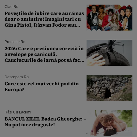
pe toți
Ciao.ro
Poveştile de iubire care au rămas
doar o amintire! Imagini tari cu
Gina Pistol, Răzvan Fodor sau
Andra Măruţă şi foştii parteneri
Promotor.ro
2026: Care e presiunea corectă în
anvelope pe caniculă.
Cauciucurile de iarnă pot să facă
explozie la peste 40°C?
Descopera.ro
Care este cel mai vechi pod din
Europa?
Râzi Cu Lacrimi
BANCUL ZILEI. Badea Gheorghe: –
Nu pot face dragoste!