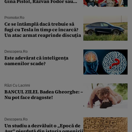
Gina Pistol, Răzvan Fodor sau
Andra Măruţă şi foştii parteneri
Promotor.ro
Ce se întâmplă dacă trebuie să
fugi cu Tesla în timp ce încarcă?
Un atac armat reaprinde discuția
Descopera.ro
Este adevărat că inteligența
oamenilor scade?
Râzi Cu Lacrimi
BANCUL ZILEI. Badea Gheorghe: –
Nu pot face dragoste!
Descopera.ro
Un studiu a dezvăluit o „Epocă de
Aur” pierdută din istoria omenirii