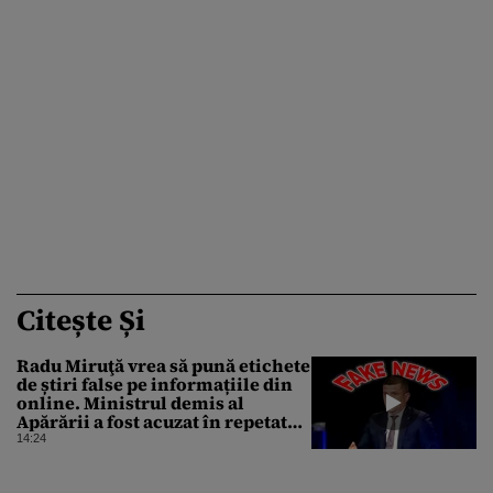
Citește Și
Radu Miruţă vrea să pună etichete
de știri false pe informațiile din
online. Ministrul demis al
Apărării a fost acuzat în repetate
rânduri că răspândeşte el însuși
14:24
dezinformări. Gândul trece în
revistă derapajele oficialului