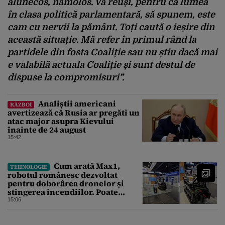
alunecos, nămolos. Va reuși, pentru că lumea
în clasa politică parlamentară, să spunem, este
cam cu nervii la pământ. Toți caută o ieșire din
această situație. Mă refer în primul rând la
partidele din fosta Coaliție sau nu știu dacă mai
e valabilă actuala Coaliție și sunt destul de
dispuse la compromisuri”.
Analiștii americani
RĂZBOI
avertizează că Rusia ar pregăti un
atac major asupra Kievului
înainte de 24 august
15:42
Cum arată Max1,
TEHNOLOGIE
robotul românesc dezvoltat
pentru doborârea dronelor și
stingerea incendiilor. Poate
transporta încărcături de până la
15:06
850 kg