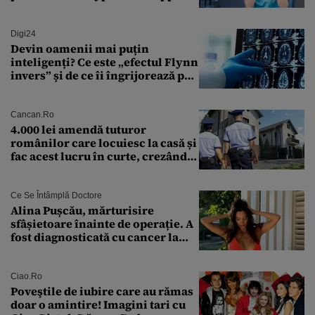
crezut că va moșteni 175.000 de
euro din Franța
Digi24
Devin oamenii mai puțin
inteligenți? Ce este „efectul Flynn
invers” și de ce îi îngrijorează pe
cercetători
Cancan.ro
4.000 lei amendă tuturor
românilor care locuiesc la casă și
fac acest lucru în curte, crezând
că nu îi vede nimeni
Ce Se Întâmplă Doctore
Alina Pușcău, mărturisire
sfâșietoare înainte de operație. A
fost diagnosticată cu cancer la
sân în metastază: „Este singurul
tratament care o să mă ajute să
îmi salvez viața”
Ciao.ro
Poveştile de iubire care au rămas
doar o amintire! Imagini tari cu