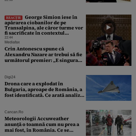
George Simion iese în
REACȚIE
apărarea ciobanilor de pe
Transalpina, ale căror turme vor
fi sacrificate în contextul
focarului de variolă ovină
22:44
Mediafax
Crin Antonescu spune că
Alexandru Nazare ar trebui să fie
următorul premier: „E singura
soluție”
Digi24
Drona care a explodat în
Bulgaria, aproape de România, a
fost identificată. Ce arată analiza
preliminară a epavei
Cancan.ro
Meteorologii Accuweather
anunță o toamnă cum nu prea a
mai fost, în România. Ce se
întâmplă în septembrie,