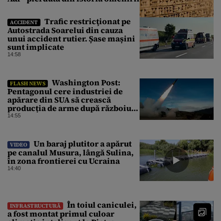
Trafic restricţionat pe
ACCIDENT
Autostrada Soarelui din cauza
unui accident rutier. Șase mașini
sunt implicate
14:58
Washington Post:
FLASH NEWS
Pentagonul cere industriei de
apărare din SUA să crească
producția de arme după războiul
cu Iranul
14:55
Un baraj plutitor a apărut
VIDEO
pe canalul Musura, lângă Sulina,
în zona frontierei cu Ucraina
14:40
În toiul caniculei,
INFRASTRUCTURĂ
a fost montat primul culoar