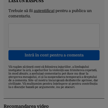
LASĂ UN RĂSPUNS
Trebuie să fii
autentificat
pentru a publica un
comentariu.
Intră în cont pentru a comenta
Vă rugăm să țineți cont că folosirea injuriilor, a limbajului
instigator la ură, a apelurilor la violență sau trimiterea repetată,
în mod abuziv, a aceluiași comentariu pot duce nu doar la
ștergerea mesajului, ci și la suspendarea temporară a dreptului
de a comenta. Site-ul nostru încurajează dezbaterile aprinse, dar
civilizate. Vă mulțumim pentru înțelegere și pentru contribuția
la o discuție bazată pe argumente, nu pe atacuri.
Recomandarea video