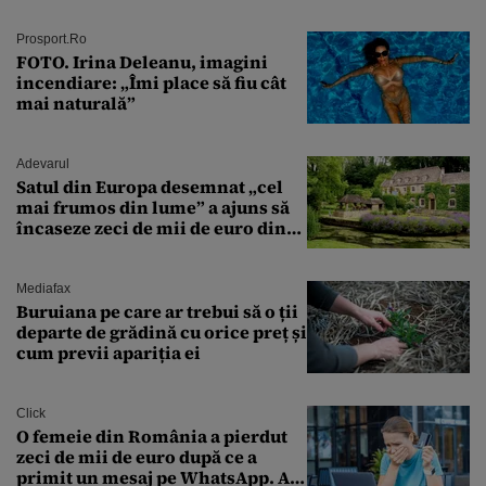
octombrie și noiembrie 2026, în
București. Pe ce dată ninge
Prosport.ro
FOTO. Irina Deleanu, imagini
incendiare: „Îmi place să fiu cât
mai naturală”
Adevarul
Satul din Europa desemnat „cel
mai frumos din lume” a ajuns să
încaseze zeci de mii de euro din
amenzi pentru parcare. De ce s-au
săturat localnicii de turiști
Mediafax
Buruiana pe care ar trebui să o ții
departe de grădină cu orice preț și
cum previi apariția ei
Click
O femeie din România a pierdut
zeci de mii de euro după ce a
primit un mesaj pe WhatsApp. A