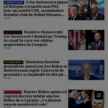
Crin Antonescu spune
COMENTARIU
că Bolojan a transformat PNL
într-un satelit USR, asemănător
fostului club de fotbal Dinamo
Victoria, care a aparținut Miliției
13:33
Reuters: Democrații
DEZVĂLUIRI
vor încerca să-l demită pe Trump
în cazul în care vor obține
majoritatea în Congres
23:59
Sănătatea fostului
FLASH NEWS
președinte american Joe Biden se
deteriorează rapid. Cancerul de
prostată s-a răspândit în alte părți
ale corpului
23:23
Hunter Biden spune că
SCANDALOS
regretă decizia tatălui său Joe
Biden de a-l grația: „I-a dăunat
enorm moștenirii sale”
22:58