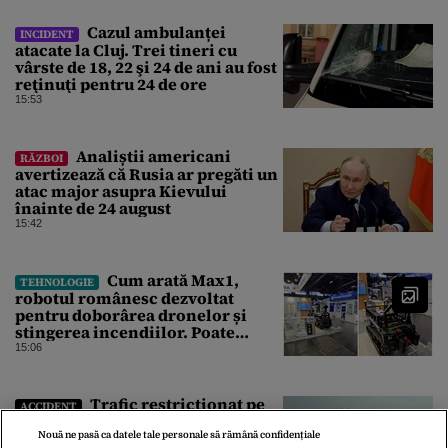
Cazul ambulanței
INCIDENT
atacate la Cluj. Trei tineri cu
vârste de 18, 22 şi 24 de ani au fost
reţinuţi pentru 24 de ore
15:53
Analiștii americani
RĂZBOI
avertizează că Rusia ar pregăti un
atac major asupra Kievului
înainte de 24 august
15:42
Cum arată Max1,
TEHNOLOGIE
robotul românesc dezvoltat
pentru doborârea dronelor și
stingerea incendiilor. Poate
transporta încărcături de până la
15:06
850 kg
Trafic restricţionat pe
ACCIDENT
Autostrada Soarelui din cauza
unui accident rutier. Șase mașini
Nouă ne pasă ca datele tale personale să rămână confidențiale