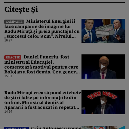
Citește Și
Ministerul Energiei îi
CAMPANIE
face campanie de imagine lui
Radu Miruță și preia punctajul cu
„succesul celor 8 cm”. Nivelul
Dunării a crescut cu 4 cm
16:27
Daniel Funeriu, fost
REACȚIE
ministru al Educației,
comentează motivul pentru care
Bolojan a fost demis. Ce a generat
eșecul guvernării
15:51
Radu Miruţă vrea să pună etichete
de știri false pe informațiile din
online. Ministrul demis al
Apărării a fost acuzat în repetate
rânduri că răspândeşte el însuși
14:24
dezinformări. Gândul trece în
revistă derapajele oficialului
Crin Antonescu spune
COMENTARIU