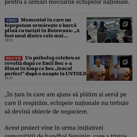
pentru a urmări meciurile echipelor naționale.
Momentul în care un
VIDEO
hipopotam urmărește o barcă
plină cu turiști în Botswana: „A
fost unul dintre cele mai
înfricoșătoare momente”
16:51
Un psiholog celebru se
REACȚIE
revoltă după ce Emil Boc s-a
filmat în timp ce bea „leacul
perfect” după o noapte la UNTOLD
16:47
„În țara în care am ajuns să plătim și aerul pe
care îl respirăm, echipele naționale nu trebuie
să devină obiecte de negociere.
Acest proiect vine în urma inițiativei
comunității de handbal feminin, care a trimis