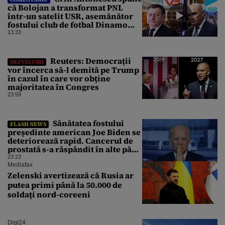
că Bolojan a transformat PNL
într-un satelit USR, asemănător
fostului club de fotbal Dinamo
Victoria, care a aparținut Miliției
13:33
Reuters: Democrații
DEZVĂLUIRI
vor încerca să-l demită pe Trump
în cazul în care vor obține
majoritatea în Congres
23:59
Sănătatea fostului
FLASH NEWS
președinte american Joe Biden se
deteriorează rapid. Cancerul de
prostată s-a răspândit în alte părți
ale corpului
23:23
Mediafax
Zelenski avertizează că Rusia ar
putea primi până la 50.000 de
soldați nord-coreeni
Digi24