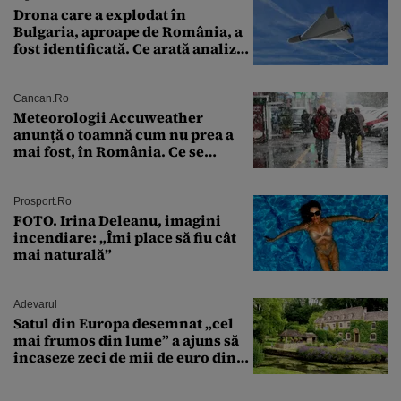
Drona care a explodat în
Bulgaria, aproape de România, a
fost identificată. Ce arată analiza
preliminară a epavei
Cancan.ro
Meteorologii Accuweather
anunță o toamnă cum nu prea a
mai fost, în România. Ce se
întâmplă în septembrie,
octombrie și noiembrie 2026, în
București. Pe ce dată ninge
Prosport.ro
FOTO. Irina Deleanu, imagini
incendiare: „Îmi place să fiu cât
mai naturală”
Adevarul
Satul din Europa desemnat „cel
mai frumos din lume” a ajuns să
încaseze zeci de mii de euro din
amenzi pentru parcare. De ce s-au
săturat localnicii de turiști