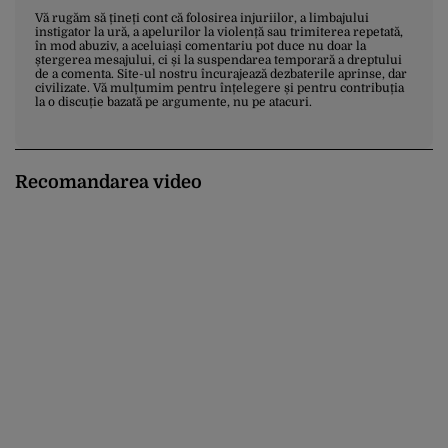
Vă rugăm să țineți cont că folosirea injuriilor, a limbajului
instigator la ură, a apelurilor la violență sau trimiterea repetată,
în mod abuziv, a aceluiași comentariu pot duce nu doar la
ștergerea mesajului, ci și la suspendarea temporară a dreptului
de a comenta. Site-ul nostru încurajează dezbaterile aprinse, dar
civilizate. Vă mulțumim pentru înțelegere și pentru contribuția
la o discuție bazată pe argumente, nu pe atacuri.
Recomandarea video