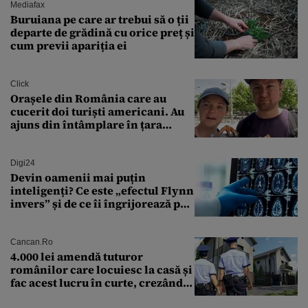
Mediafax
Buruiana pe care ar trebui să o ții
departe de grădină cu orice preț și
cum previi apariția ei
Click
Orașele din România care au
cucerit doi turiști americani. Au
ajuns din întâmplare în țara
noastră și au cheltuit 4.000 de
dolari
Digi24
Devin oamenii mai puțin
inteligenți? Ce este „efectul Flynn
invers” și de ce îi îngrijorează pe
cercetători
Cancan.ro
4.000 lei amendă tuturor
românilor care locuiesc la casă și
fac acest lucru în curte, crezând
că nu îi vede nimeni