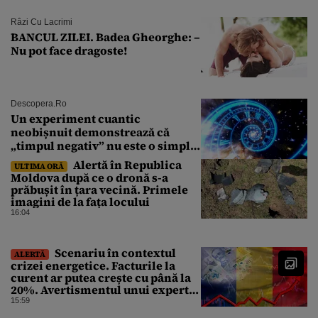
Râzi Cu Lacrimi
BANCUL ZILEI. Badea Gheorghe: –
Nu pot face dragoste!
Descopera.ro
Un experiment cuantic
neobișnuit demonstrează că
„timpul negativ” nu este o simplă
iluzie
Alertă în Republica
ULTIMA ORĂ
Moldova după ce o dronă s-a
prăbușit în țara vecină. Primele
imagini de la fața locului
16:04
Scenariu în contextul
ALERTĂ
crizei energetice. Facturile la
curent ar putea crește cu până la
20%. Avertismentul unui expert
în energie
15:59