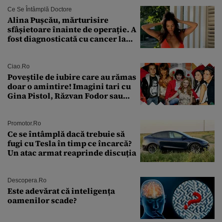
Ce Se Întâmplă Doctore
Alina Pușcău, mărturisire
sfâșietoare înainte de operație. A
fost diagnosticată cu cancer la
sân în metastază: „Este singurul
tratament care o să mă ajute să
îmi salvez viața”
Ciao.ro
Poveştile de iubire care au rămas
doar o amintire! Imagini tari cu
Gina Pistol, Răzvan Fodor sau
Andra Măruţă şi foştii parteneri
Promotor.ro
Ce se întâmplă dacă trebuie să
fugi cu Tesla în timp ce încarcă?
Un atac armat reaprinde discuția
Descopera.ro
Este adevărat că inteligența
oamenilor scade?