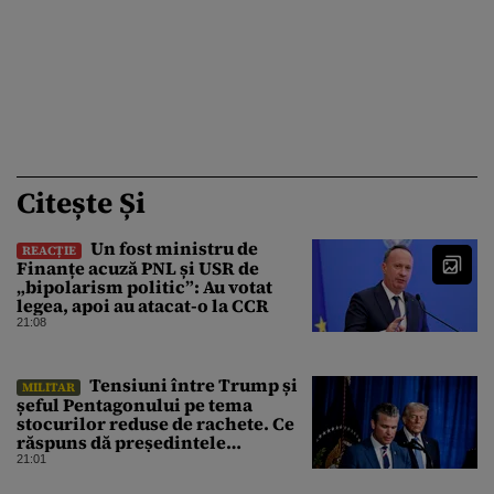
Citește Și
Un fost ministru de
REACȚIE
Finanțe acuză PNL și USR de
„bipolarism politic”: Au votat
legea, apoi au atacat-o la CCR
21:08
Tensiuni între Trump și
MILITAR
șeful Pentagonului pe tema
stocurilor reduse de rachete. Ce
răspuns dă președintele
american
21:01