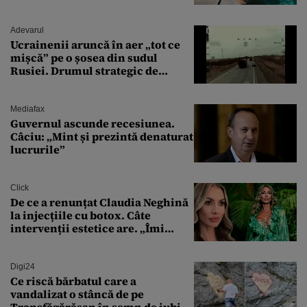
văzut-o
Adevarul
Ucrainenii aruncă în aer „tot ce
mișcă” pe o șosea din sudul
Rusiei. Drumul strategic de
aprovizionare către Crimeea este
controlat complet
Mediafax
Guvernul ascunde recesiunea.
Câciu: „Mint și prezintă denaturat
lucrurile”
Click
De ce a renunțat Claudia Neghină
la injecțiile cu botox. Câte
intervenții estetice are. „Îmi
îngheață fața”
Digi24
Ce riscă bărbatul care a
vandalizat o stâncă de pe