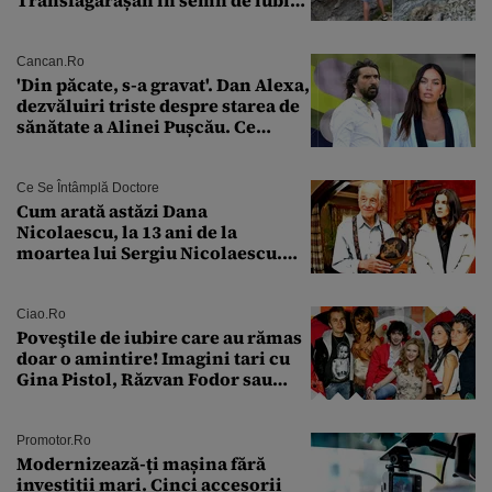
Transfăgărășan în semn de iubire
față de „Anna”
Cancan.ro
'Din păcate, s-a gravat'. Dan Alexa,
dezvăluiri triste despre starea de
sănătate a Alinei Pușcău. Ce
discuție au avut cu două zile în
urmă
Ce Se Întâmplă Doctore
Cum arată astăzi Dana
Nicolaescu, la 13 ani de la
moartea lui Sergiu Nicolaescu.
Transformarea care i-a surprins
pe toți
Ciao.ro
Poveştile de iubire care au rămas
doar o amintire! Imagini tari cu
Gina Pistol, Răzvan Fodor sau
Andra Măruţă şi foştii parteneri
Promotor.ro
Modernizează-ți mașina fără
investiții mari. Cinci accesorii