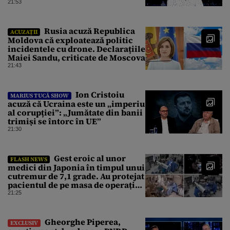
CO2
21:53
Rusia acuză Republica
ACUZAȚII
Moldova că exploatează politic
incidentele cu drone. Declarațiile
Maiei Sandu, criticate de Moscova
21:43
Ion Cristoiu
MARIUS TUCĂ SHOW
acuză că Ucraina este un „imperiu
al corupției”: „Jumătate din banii
trimiși se întorc în UE”
21:30
Gest eroic al unor
FLASH NEWS
medici din Japonia în timpul unui
cutremur de 7,1 grade. Au protejat
pacientul de pe masa de operație
cu propriile corpuri
21:25
Gheorghe Piperea,
EXCLUSIV