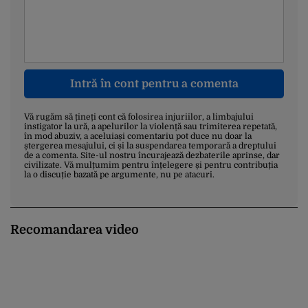
Intră în cont pentru a comenta
Vă rugăm să țineți cont că folosirea injuriilor, a limbajului
instigator la ură, a apelurilor la violență sau trimiterea repetată,
în mod abuziv, a aceluiași comentariu pot duce nu doar la
ștergerea mesajului, ci și la suspendarea temporară a dreptului
de a comenta. Site-ul nostru încurajează dezbaterile aprinse, dar
civilizate. Vă mulțumim pentru înțelegere și pentru contribuția
la o discuție bazată pe argumente, nu pe atacuri.
Recomandarea video