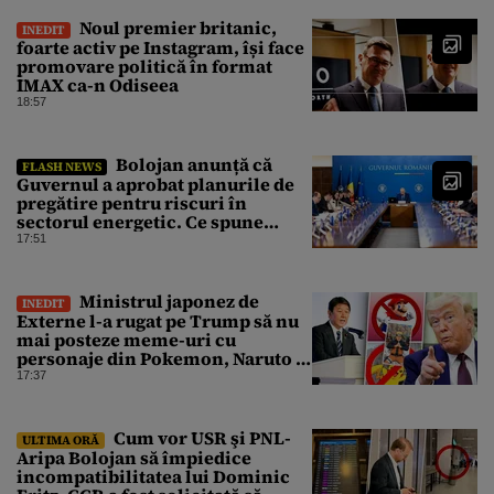
Noul premier britanic,
INEDIT
foarte activ pe Instagram, își face
promovare politică în format
IMAX ca-n Odiseea
18:57
Bolojan anunță că
FLASH NEWS
Guvernul a aprobat planurile de
pregătire pentru riscuri în
sectorul energetic. Ce spune
premierul despre consumul
17:51
populației
Ministrul japonez de
INEDIT
Externe l-a rugat pe Trump să nu
mai posteze meme-uri cu
personaje din Pokemon, Naruto și
Mario pe platformele social-
17:37
media
Cum vor USR şi PNL-
ULTIMA ORĂ
Aripa Bolojan să împiedice
incompatibilitatea lui Dominic