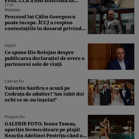
Fritz. CCR a fost solicitată să
intervină
17:13
Mediafax
Procesul lui Călin Georgescu
poate începe. ÎCCJ a respins
contestațiile în dosarul privind
lovitura de stat
Digi24
Ce spune Ilie Bolojan despre
publicarea declarației de avere a
partenerei sale de viață
Cancan.ro
Valentin Sanfira o acuză pe
Codruța de adulter? 'Am iubit doi
ochi ce m-au înșelat!'
Prosport.ro
GALERIE FOTO. Ioana Tamaş,
apariție fermecătoare pe plajă!
Reacția Adelinei Pestrițu când a