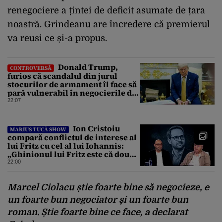
renegociere a țintei de deficit asumate de țara
noastră. Grindeanu are încredere că premierul
va reusi ce și-a propus.
Donald Trump,
CONTROVERSĂ
furios că scandalul din jurul
stocurilor de armament îl face să
pară vulnerabil în negocierile de
pace cu Iranul
22:07
Ion Cristoiu
MARIUS TUCĂ SHOW
compară conflictul de interese al
lui Fritz cu cel al lui Iohannis:
„Ghinionul lui Fritz este că două
instanțe l-au declarat
22:00
incompatibil”
Marcel Ciolacu știe foarte bine să negocieze, e
un foarte bun negociator și un foarte bun
roman. Știe foarte bine ce face, a declarat