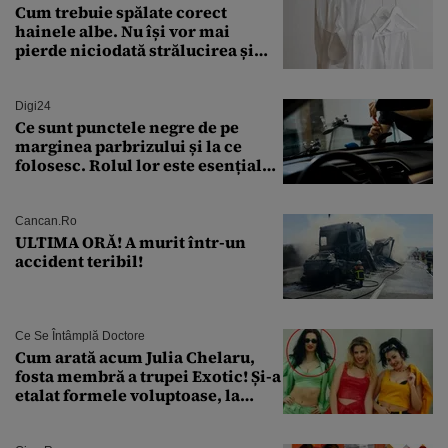
Cum trebuie spălate corect
hainele albe. Nu își vor mai
pierde niciodată strălucirea și
culoarea intensă
Digi24
Ce sunt punctele negre de pe
marginea parbrizului și la ce
folosesc. Rolul lor este esențial
pentru siguranța mașinii
Cancan.ro
ULTIMA ORĂ! A murit într-un
accident teribil!
Ce Se Întâmplă Doctore
Cum arată acum Julia Chelaru,
fosta membră a trupei Exotic! Și-a
etalat formele voluptoase, la
aproape 50 de ani