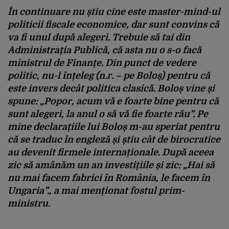
În continuare nu știu cine este master-mind-ul
politicii fiscale economice, dar sunt convins că
va fi unul după alegeri. Trebuie să tai din
Administrația Publică, că asta nu o s-o facă
ministrul de Finanțe. Din punct de vedere
politic, nu-l înțeleg (n.r. – pe Boloș) pentru că
este invers decât politica clasică. Boloș vine și
spune: „Popor, acum vă e foarte bine pentru că
sunt alegeri, la anul o să vă fie foarte rău”. Pe
mine declarațiile lui Boloș m-au speriat pentru
că se traduc în engleză și știu cât de birocratice
au devenit firmele internaționale. După aceea
zic să amânăm un an investițiile și zic: „Hai să
nu mai facem fabrici în România, le facem în
Ungaria”., a mai menționat fostul prim-
ministru.