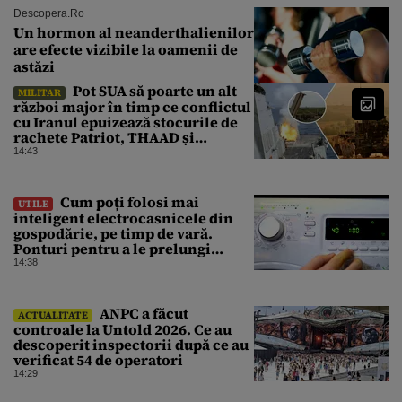
Descopera.ro
Un hormon al neanderthalienilor
are efecte vizibile la oamenii de
astăzi
Pot SUA să poarte un alt
MILITAR
război major în timp ce conflictul
cu Iranul epuizează stocurile de
rachete Patriot, THAAD și
Tomahawk?
14:43
Cum poți folosi mai
UTILE
inteligent electrocasnicele din
gospodărie, pe timp de vară.
Ponturi pentru a le prelungi
durata de viață
14:38
ANPC a făcut
ACTUALITATE
controale la Untold 2026. Ce au
descoperit inspectorii după ce au
verificat 54 de operatori
14:29