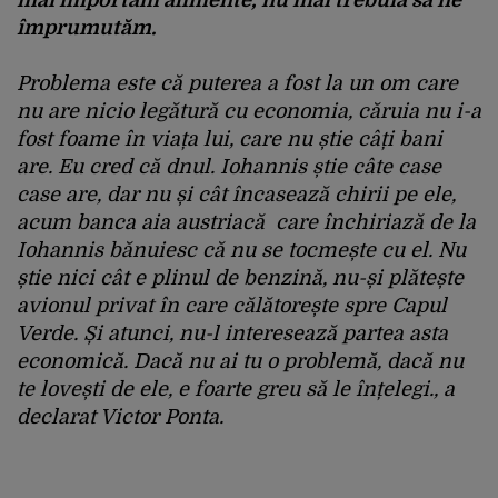
mai importăm alimente, nu mai trebuia să ne
împrumutăm.
Problema este că puterea a fost la un om care
nu are nicio legătură cu economia, căruia nu i-a
fost foame în viața lui, care nu știe câți bani
are. Eu cred că dnul. Iohannis știe câte case
case are, dar nu și cât încasează chirii pe ele,
acum banca aia austriacă care închiriază de la
Iohannis bănuiesc că nu se tocmește cu el. Nu
știe nici cât e plinul de benzină, nu-și plătește
avionul privat în care călătorește spre Capul
Verde. Și atunci, nu-l interesează partea asta
economică. Dacă nu ai tu o problemă, dacă nu
te lovești de ele, e foarte greu să le înțelegi., a
declarat Victor Ponta.