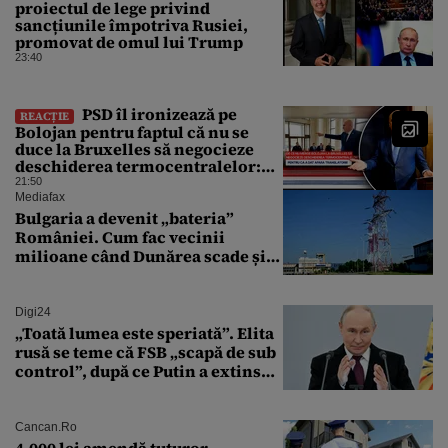
proiectul de lege privind
sancțiunile împotriva Rusiei,
promovat de omul lui Trump
23:40
PSD îl ironizează pe
REACȚIE
Bolojan pentru faptul că nu se
duce la Bruxelles să negocieze
deschiderea termocentralelor:
„Pentru că a dat afară
21:50
translatorii”
Mediafax
Bulgaria a devenit „bateria”
României. Cum fac vecinii
milioane când Dunărea scade și
Cernavodă produce puțin
Digi24
„Toată lumea este speriată”. Elita
rusă se teme că FSB „scapă de sub
control”, după ce Putin a extins
puterea serviciului
Cancan.ro