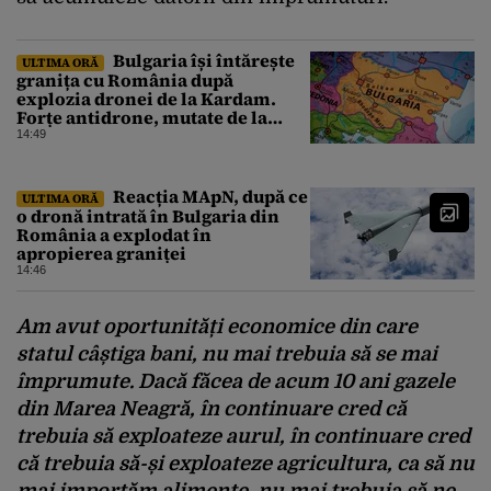
Bulgaria își întărește
ULTIMA ORĂ
granița cu România după
explozia dronei de la Kardam.
Forțe antidrone, mutate de la
frontiera cu Turcia
14:49
Reacția MApN, după ce
ULTIMA ORĂ
o dronă intrată în Bulgaria din
România a explodat în
apropierea graniței
14:46
Am avut oportunități economice din care
statul câștiga bani, nu mai trebuia să se mai
împrumute. Dacă făcea de acum 10 ani gazele
din Marea Neagră, în continuare cred că
trebuia să exploateze aurul, în continuare cred
că trebuia să-și exploateze agricultura, ca să nu