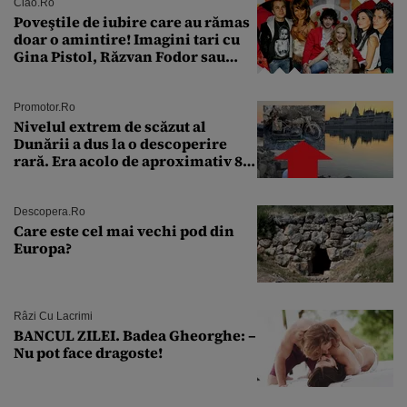
Ciao.ro
Poveştile de iubire care au rămas
doar o amintire! Imagini tari cu
Gina Pistol, Răzvan Fodor sau
Andra Măruţă şi foştii parteneri
Promotor.ro
Nivelul extrem de scăzut al
Dunării a dus la o descoperire
rară. Era acolo de aproximativ 80
de ani
Descopera.ro
Care este cel mai vechi pod din
Europa?
Râzi Cu Lacrimi
BANCUL ZILEI. Badea Gheorghe: –
Nu pot face dragoste!