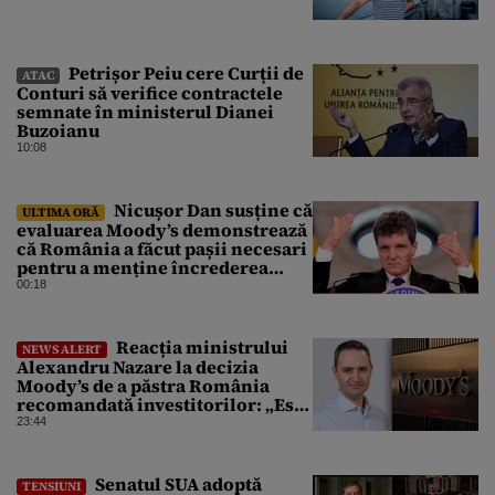
Petrișor Peiu cere Curții de
ATAC
Conturi să verifice contractele
semnate în ministerul Dianei
Buzoianu
10:08
Nicușor Dan susține că
ULTIMA ORĂ
evaluarea Moody’s demonstrează
că România a făcut pașii necesari
pentru a menține încrederea
investitorilor: „Totuși,
00:18
perspectiva rămâne rezervată”
Reacția ministrului
NEWS ALERT
Alexandru Nazare la decizia
Moody’s de a păstra România
recomandată investitorilor: „Este
un răgaz, dar în niciun caz un
23:44
motiv de relaxare”
Senatul SUA adoptă
TENSIUNI