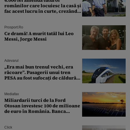
4.000 lei amendă tuturor
românilor care locuiesc la casă și
fac acest lucru în curte, crezând
că nu îi vede nimeni
Prosport.ro
Ce dramă! A murit tatăl lui Leo
Messi, Jorge Messi
Adevarul
„Era mai bun trenul vechi, era
răcoare”. Pasagerii unui tren
PESA au fost sufocați de căldură
pe ruta București-Constanța
Mediafax
Miliardarii turci de la Ford
Otosan investesc 100 de milioane
de euro în România. Banca
Transilvania le acordă o
finanțare uriașă
Click