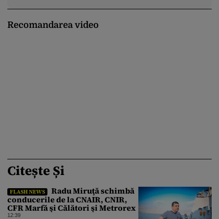
Recomandarea video
Citește Și
Radu Miruţă schimbă
FLASH NEWS
conducerile de la CNAIR, CNIR,
CFR Marfă şi Călători şi Metrorex
12:39