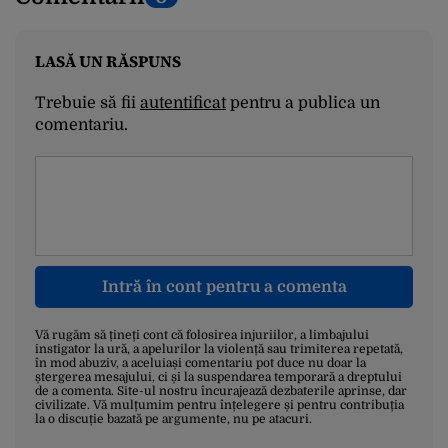
LASĂ UN RĂSPUNS
Trebuie să fii
autentificat
pentru a publica un
comentariu.
Intră în cont pentru a comenta
Vă rugăm să țineți cont că folosirea injuriilor, a limbajului
instigator la ură, a apelurilor la violență sau trimiterea repetată,
în mod abuziv, a aceluiași comentariu pot duce nu doar la
ștergerea mesajului, ci și la suspendarea temporară a dreptului
de a comenta. Site-ul nostru încurajează dezbaterile aprinse, dar
civilizate. Vă mulțumim pentru înțelegere și pentru contribuția
la o discuție bazată pe argumente, nu pe atacuri.