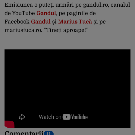
Emisiunea o puteți urmări pe gandul.ro, canalul
de YouTube
Gandul
, pe paginile de
Facebook
Gandul
și
Marius Tucă
și pe
mariustuca.ro. ”Tineți aproape!”
Comentarii
0