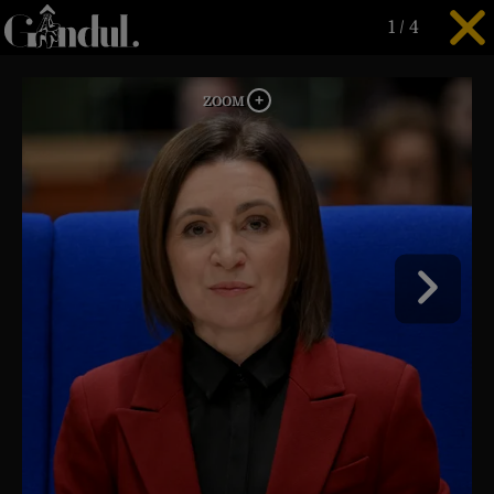
1
/
4