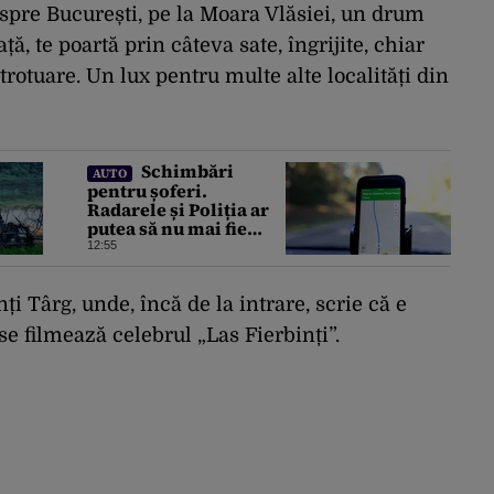
spre București, pe la Moara Vlăsiei, un drum
ță, te poartă prin câteva sate, îngrijite, chiar
trotuare. Un lux pentru multe alte localități din
Schimbări
AUTO
pentru șoferi.
Radarele și Poliția ar
putea să nu mai fie
raportate în aplicația
12:55
Waze
ți Târg, unde, încă de la intrare, scrie că e
se filmează celebrul „Las Fierbinți”.