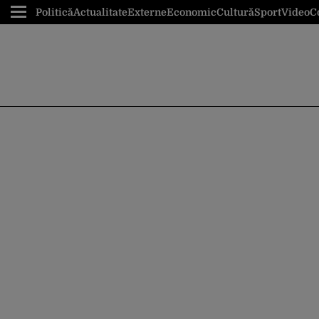
Politică
Actualitate
Externe
Economic
Cultură
Sport
Video
C