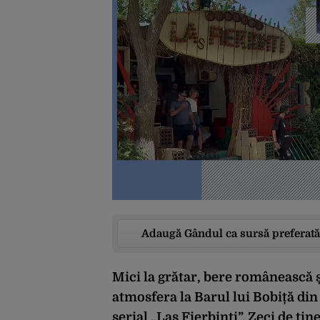
Adaugă Gândul ca sursă preferată
Mici la grătar, bere românească 
atmosfera la Barul lui Bobiță din
serial „Las Fierbinți”. Zeci de ti