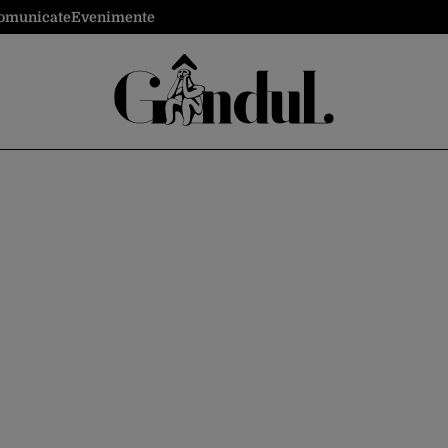
omunicate
Evenimente