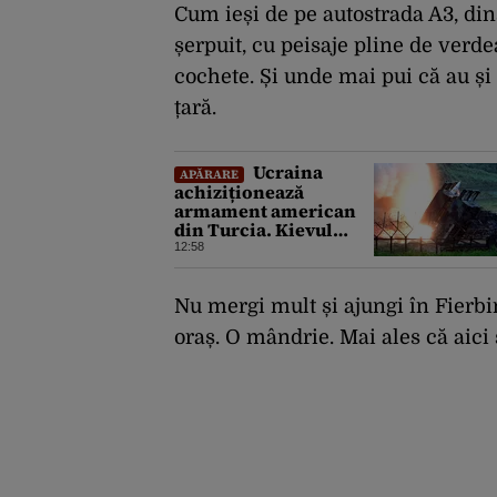
Cum ieși de pe autostrada A3, din
șerpuit, cu peisaje pline de verdea
cochete. Și unde mai pui că au și 
țară.
Ucraina
APĂRARE
achiziționează
armament american
din Turcia. Kievul
primește 70 de rachete
12:58
ATACMS și 12
lansatoare MLRS
Nu mergi mult și ajungi în Fierbin
oraș. O mândrie. Mai ales că aici 