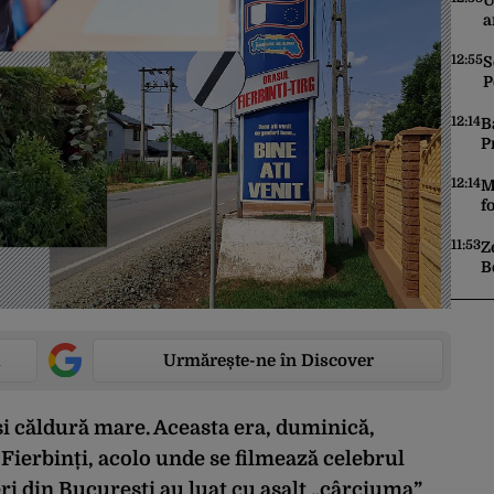
U
a
7
12:55
S
P
î
12:14
B
P
t
12:14
M
f
R
11:53
Z
B
d
Urmărește-ne în Discover
și căldură mare. Aceasta era, duminică,
 Fierbinți, acolo unde se filmează celebrul
neri din București au luat cu asalt „cârciuma”