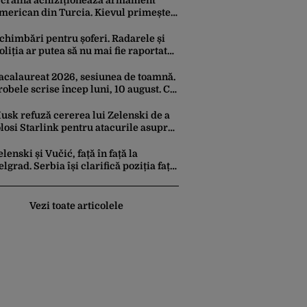
craina achiziționează armament
merican din Turcia. Kievul primește
0 de rachete ATACMS și 12 lansatoare
MLRS
chimbări pentru șoferi. Radarele și
oliția ar putea să nu mai fie raportate
n aplicația Waze
acalaureat 2026, sesiunea de toamnă.
robele scrise încep luni, 10 august. Ce
rebuie să știe toți candidații
usk refuză cererea lui Zelenski de a
olosi Starlink pentru atacurile asupra
usiei
elenski și Vučić, față în față la
elgrad. Serbia își clarifică poziția față
e războiul din Ucraina
Vezi toate articolele