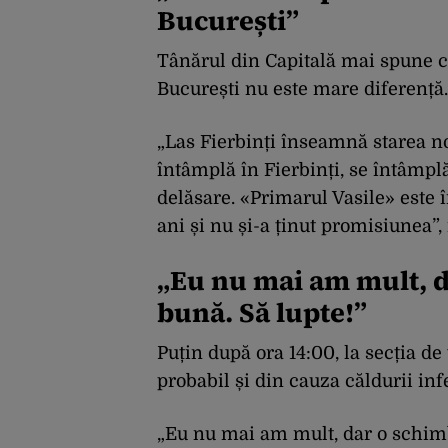
București”
Tânărul din Capitală mai spune că
București nu este mare diferență.
„Las Fierbinți înseamnă starea no
întâmplă în Fierbinți, se întâmplă 
delăsare. «Primarul Vasile» este î
ani și nu și-a ținut promisiunea”
„Eu nu mai am mult, d
bună. Să lupte!”
Puțin după ora 14:00, la secția d
probabil și din cauza căldurii inf
„Eu nu mai am mult, dar o schimba