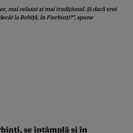
, mai relaxat și mai tradițional. Și dacă vrei
ecât la Bobiță, în Fierbinți?”, spune
binți, se întâmplă și în