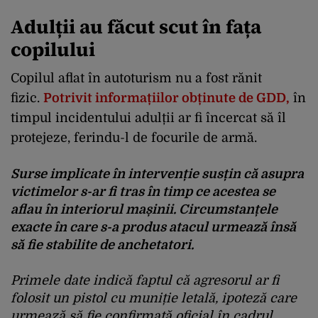
Adulții au făcut scut în fața
copilului
Copilul aflat în autoturism nu a fost rănit
fizic.
Potrivit informațiilor obținute de GDD,
în
timpul incidentului adulții ar fi încercat să îl
protejeze, ferindu-l de focurile de armă.
Surse implicate în intervenție susțin că asupra
victimelor s-ar fi tras în timp ce acestea se
aflau în interiorul mașinii. Circumstanțele
exacte în care s-a produs atacul urmează însă
să fie stabilite de anchetatori.
Primele date indică faptul că agresorul ar fi
folosit un pistol cu muniție letală, ipoteză care
urmează să fie confirmată oficial în cadrul