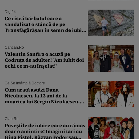
măcar nu mai discutam”
Digi24
Ce riscă bărbatul care a
vandalizat o stâncă de pe
Transfăgărășan în semn de iubire
față de „Anna”
Cancan.ro
Valentin Sanfira o acuză pe
Codruța de adulter? 'Am iubit doi
ochi ce m-au înșelat!'
Ce Se Întâmplă Doctore
Cum arată astăzi Dana
Nicolaescu, la 13 ani de la
moartea lui Sergiu Nicolaescu.
Transformarea care i-a surprins
pe toți
Ciao.ro
Poveştile de iubire care au rămas
doar o amintire! Imagini tari cu
Gina Pistol, Răzvan Fodor sau