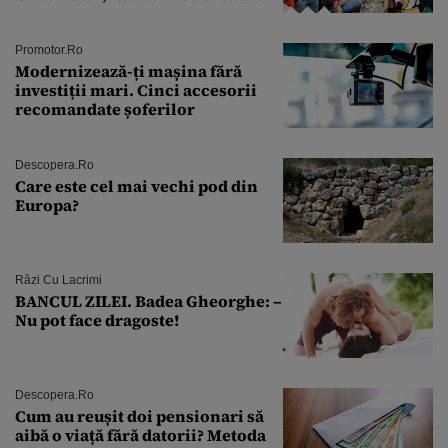
Andra Măruţă şi foştii parteneri
Promotor.ro
Modernizează-ți mașina fără
investiții mari. Cinci accesorii
recomandate șoferilor
Descopera.ro
Care este cel mai vechi pod din
Europa?
Râzi Cu Lacrimi
BANCUL ZILEI. Badea Gheorghe: –
Nu pot face dragoste!
Descopera.ro
Cum au reușit doi pensionari să
aibă o viață fără datorii? Metoda