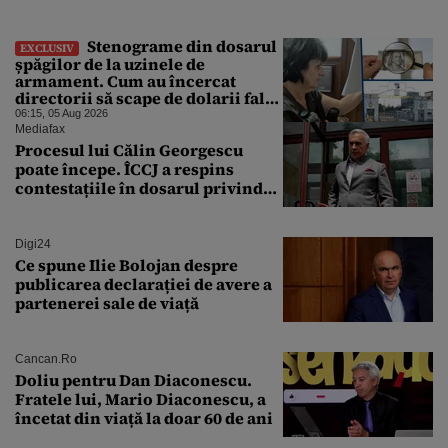
Stenograme din dosarul
EXCLUSIV
șpăgilor de la uzinele de
armament. Cum au încercat
directorii să scape de dolarii falși
primiți mită: „Din 30.000 s-au
06:15, 05 Aug 2026
nimerit ăia ai mei și ai tăi”
Mediafax
Procesul lui Călin Georgescu
poate începe. ÎCCJ a respins
contestațiile în dosarul privind
lovitura de stat
Digi24
Ce spune Ilie Bolojan despre
publicarea declarației de avere a
partenerei sale de viață
Cancan.ro
Doliu pentru Dan Diaconescu.
Fratele lui, Mario Diaconescu, a
încetat din viață la doar 60 de ani