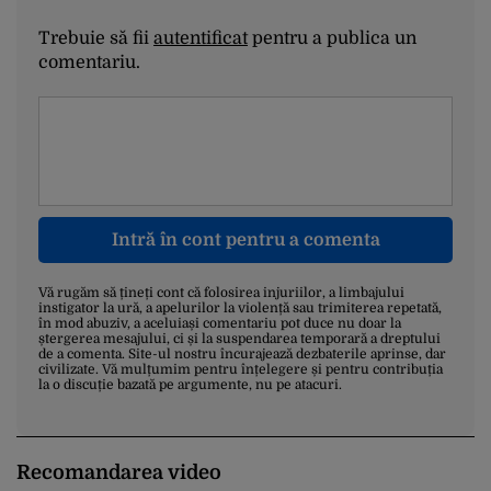
Trebuie să fii
autentificat
pentru a publica un
comentariu.
Intră în cont pentru a comenta
Vă rugăm să țineți cont că folosirea injuriilor, a limbajului
instigator la ură, a apelurilor la violență sau trimiterea repetată,
în mod abuziv, a aceluiași comentariu pot duce nu doar la
ștergerea mesajului, ci și la suspendarea temporară a dreptului
de a comenta. Site-ul nostru încurajează dezbaterile aprinse, dar
civilizate. Vă mulțumim pentru înțelegere și pentru contribuția
la o discuție bazată pe argumente, nu pe atacuri.
Recomandarea video