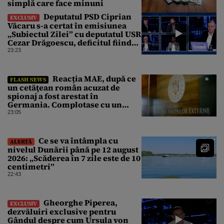
simplă care face minuni
Deputatul PSD Ciprian
EXCLUSIV
Văcaru s-a certat în emisiunea
„Subiectul Zilei” cu deputatul USR
Cezar Drăgoescu, deficitul fiind
motivul scandalului
23:23
Reacția MAE, după ce
FLASH NEWS
un cetăţean român acuzat de
spionaj a fost arestat în
Germania. Complotase cu un
ucrainean ca să asasineze un
23:05
producător de drone
Ce se va întâmpla cu
ALERTĂ
nivelul Dunării până pe 12 august
2026: „Scăderea în 7 zile este de 10
centimetri”
22:43
Gheorghe Piperea,
EXCLUSIV
dezvăluiri exclusive pentru
Gândul despre cum Ursula von