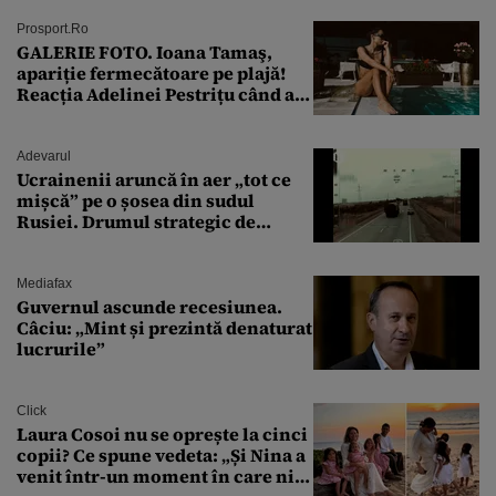
Prosport.ro
GALERIE FOTO. Ioana Tamaş,
apariție fermecătoare pe plajă!
Reacția Adelinei Pestrițu când a
văzut-o
Adevarul
Ucrainenii aruncă în aer „tot ce
mișcă” pe o șosea din sudul
Rusiei. Drumul strategic de
aprovizionare către Crimeea este
controlat complet
Mediafax
Guvernul ascunde recesiunea.
Câciu: „Mint și prezintă denaturat
lucrurile”
Click
Laura Cosoi nu se oprește la cinci
copii? Ce spune vedeta: „Și Nina a
venit într-un moment în care nici