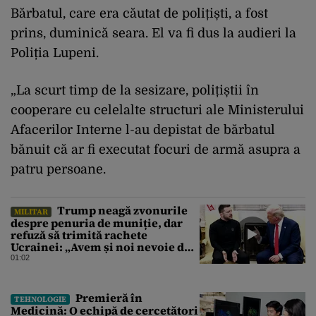
Bărbatul, care era căutat de polițiști, a fost
prins, duminică seara. El va fi dus la audieri la
Poliția Lupeni.
„La scurt timp de la sesizare, polițiștii în
cooperare cu celelalte structuri ale Ministerului
Afacerilor Interne l-au depistat de bărbatul
bănuit că ar fi executat focuri de armă asupra a
patru persoane.
Trump neagă zvonurile
MILITAR
despre penuria de muniție, dar
refuză să trimită rachete
Ucrainei: „Avem și noi nevoie de
rachete”
01:02
Premieră în
TEHNOLOGIE
Medicină: O echipă de cercetători