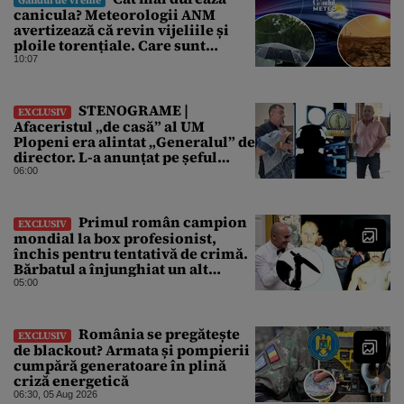
Gândul de Vreme
canicula? Meteorologii ANM
avertizează că revin vijeliile și
ploile torențiale. Care sunt
zonele vizate, începând chiar de
10:07
azi
STENOGRAME |
EXCLUSIV
Afaceristul „de casă” al UM
Plopeni era alintat „Generalul” de
director. L-a anunțat pe șeful
uzinei că i-a adus „subțireanu,
06:00
așa”
Primul român campion
EXCLUSIV
mondial la box profesionist,
închis pentru tentativă de crimă.
Bărbatul a înjunghiat un alt
interlop periculos
05:00
România se pregătește
EXCLUSIV
de blackout? Armata și pompierii
cumpără generatoare în plină
criză energetică
06:30, 05 Aug 2026