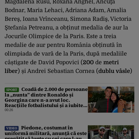
Magdalena Rusu, Roxana Anghel, Ancuţa
Bodnar, Maria Lehaci, Adriana Adam, Amalia
Bereş, Ioana Vrînceanu, Simona Radiş, Victoria
Ştefania Petreanu, a obținut medalia de aur la
Jocurile Olimpice de la Paris. Este a treia
medalie de aur pentru România obținută în
olimpiada de vară de la Paris, după medaliile
câștigate de David Popovici (
200
de
metri
liber
) și Andrei Sebastian Cornea (
dublu vâsle
)
Coadă de 2.000 de persoane
SPORT
la „nunta” dintre Ronaldo și
Georgina care n-a avut loc.
Reacțiile fotbalistului și a iubitei
sale pe social media
00:26
Piedone, costumat în
VIDEO
uniformă militară, anunță că este
pregătit să lupte cu cei care l-au