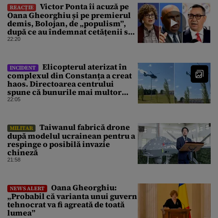
Victor Ponta îi acuză pe
REACȚIE
Oana Gheorghiu și pe premierul
demis, Bolojan, de „populism”,
după ce au îndemnat cetățenii să
reducă consumul energetic
22:20
Elicopterul aterizat în
INCIDENT
complexul din Constanța a creat
haos. Directoarea centrului
spune că bunurile mai multor
clienți ar fi dispărut
22:05
⁠Taiwanul fabrică drone
MILITAR
după modelul ucrainean pentru a
respinge o posibilă invazie
chineză
21:58
Oana Gheorghiu:
NEWS ALERT
„Probabil că varianta unui guvern
tehnocrat va fi agreată de toată
lumea”