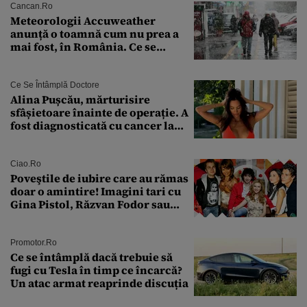
Cancan.ro
Meteorologii Accuweather
anunță o toamnă cum nu prea a
mai fost, în România. Ce se
întâmplă în septembrie,
octombrie și noiembrie 2026, în
București. Pe ce dată ninge
Ce Se Întâmplă Doctore
Alina Pușcău, mărturisire
sfâșietoare înainte de operație. A
fost diagnosticată cu cancer la
sân în metastază: „Este singurul
tratament care o să mă ajute să
îmi salvez viața”
Ciao.ro
Poveştile de iubire care au rămas
doar o amintire! Imagini tari cu
Gina Pistol, Răzvan Fodor sau
Andra Măruţă şi foştii parteneri
Promotor.ro
Ce se întâmplă dacă trebuie să
fugi cu Tesla în timp ce încarcă?
Un atac armat reaprinde discuția