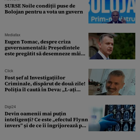
SURSE Noile condiții puse de
Bolojan pentru a vota un guvern
Mediafax
Eugen Tomac, despre criza
guvernamentală: Președintele
este pregătit să desemneze mâine
un candidat
Click
Fost șef al Investigațiilor
Criminale, dispărut de două zile!
Poliția îl caută în Deva: „L-ați
văzut?”
Digi24
Devin oamenii mai puțin
inteligenți? Ce este „efectul Flynn
invers” și de ce îi îngrijorează pe
cercetători