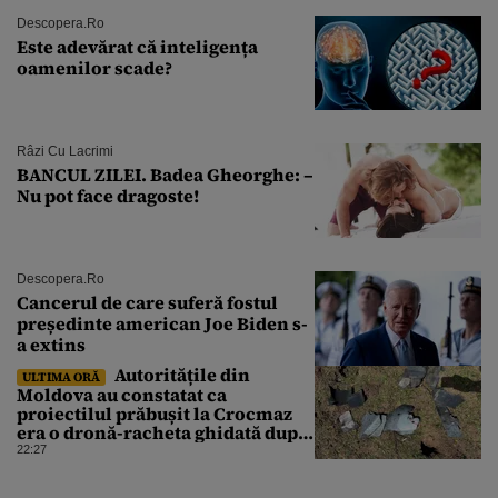
Descopera.ro
Este adevărat că inteligența
oamenilor scade?
Râzi Cu Lacrimi
BANCUL ZILEI. Badea Gheorghe: –
Nu pot face dragoste!
Descopera.ro
Cancerul de care suferă fostul
președinte american Joe Biden s-
a extins
Autoritățile din
ULTIMA ORĂ
Moldova au constatat ca
proiectilul prăbușit la Crocmaz
era o dronă-racheta ghidată după
finalizarea primei investigații
22:27