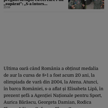
„supărat”: „S-a întors
boomerangul”
23:59
Ultima oară când România a obținut medalia
de aur la cursa de 8+1 a fost acum 20 ani, la
olimpiada de vară din 2004, la Atena. Atunci,
în barca României, s-a aflat și Elisabeta Lipă, în
prezent șefă a Agenției Naționale pentru Sport,
Aurica Bărăscu, Georgeta Damian, Rodica