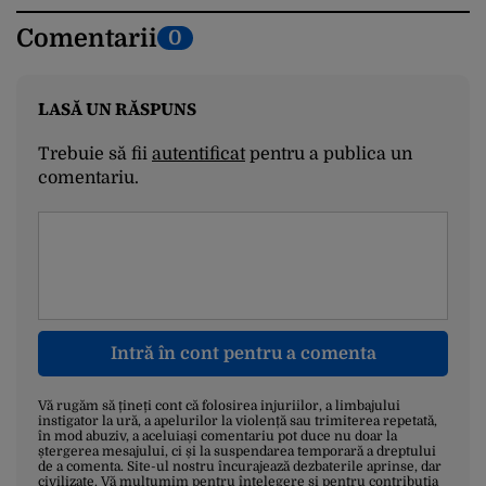
Comentarii
0
LASĂ UN RĂSPUNS
Trebuie să fii
autentificat
pentru a publica un
comentariu.
Intră în cont pentru a comenta
Vă rugăm să țineți cont că folosirea injuriilor, a limbajului
instigator la ură, a apelurilor la violență sau trimiterea repetată,
în mod abuziv, a aceluiași comentariu pot duce nu doar la
ștergerea mesajului, ci și la suspendarea temporară a dreptului
de a comenta. Site-ul nostru încurajează dezbaterile aprinse, dar
civilizate. Vă mulțumim pentru înțelegere și pentru contribuția