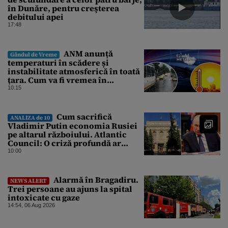
în Dunăre, pentru creşterea
debitului apei
17:48
ANM anunță
Gândul de Vreme
temperaturi în scădere și
instabilitate atmosferică în toată
țara. Cum va fi vremea în
București și când vin vijeliile
10:15
Cum sacrifică
ANALIZA de 10
Vladimir Putin economia Rusiei
pe altarul războiului. Atlantic
Council: O criză profundă ar
putea forța Kremlinul să apeleze
10:00
la ultimele resurse ale Băncii
Centrale
Alarmă în Bragadiru.
NEWS ALERT
Trei persoane au ajuns la spital
intoxicate cu gaze
14:54, 06 Aug 2026