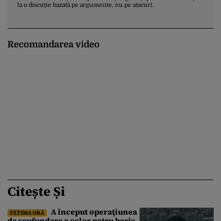
la o discuție bazată pe argumente, nu pe atacuri.
Recomandarea video
Citește Și
A început operaţiunea
ULTIMA ORĂ
de scufundare a celor patru barje,