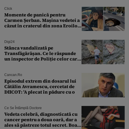
finanțare uriașă
Click
Momente de panică pentru
Carmen Șerban. Mașina vedetei a
căzut în craterul din zona Eroilor:
„M-am speriat foarte tare”
Digi24
Stânca vandalizată pe
Transfăgărășan. Ce le răspunde
un inspector de Poliție celor care
întreabă: „Dar ce a făcut?”
Cancan.ro
Episodul extrem din dosarul lui
Cătălin Avramescu, cercetat de
DIICOT: 'A plecat în pădure cu o
Ce Se Întâmplă Doctore
Vedeta celebră, diagnosticată cu
cancer pentru a doua oară, dar a
ales să păstreze totul secret. Boala