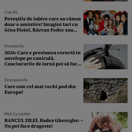
a fost descoperită la un control de
rutină
Ciao.ro
Poveştile de iubire care au rămas
doar o amintire! Imagini tari cu
Gina Pistol, Răzvan Fodor sau
Andra Măruţă şi foştii parteneri
Promotor.ro
2026: Care e presiunea corectă în
anvelope pe caniculă.
Cauciucurile de iarnă pot să facă
explozie la peste 40°C?
Descopera.ro
Care este cel mai vechi pod din
Europa?
Râzi Cu Lacrimi
BANCUL ZILEI. Badea Gheorghe: –
Nu pot face dragoste!