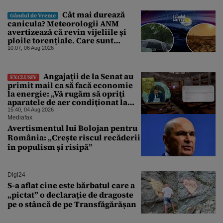
Cât mai durează
Gândul de Vreme
canicula? Meteorologii ANM
avertizează că revin vijeliile și
ploile torențiale. Care sunt
zonele vizate, începând chiar de
10:07, 06 Aug 2026
azi
Angajaţii de la Senat au
EXCLUSIV
primit mail ca să facă economie
la energie: „Vă rugăm să opriţi
aparatele de aer condiţionat la
sfârşitul programului”
15:40, 04 Aug 2026
Mediafax
Avertismentul lui Bolojan pentru
România: „Crește riscul recăderii
în populism și risipă”
Digi24
S-a aflat cine este bărbatul care a
„pictat” o declarație de dragoste
pe o stâncă de pe Transfăgărășan