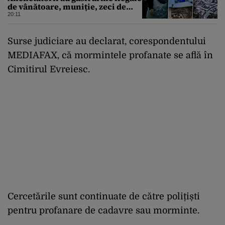
de vânătoare, muniție, zeci de
trofee de vânat și materiale
20:11
pirotehnice
Surse judiciare au declarat, corespondentului
MEDIAFAX, că mormintele profanate se află în
Cimitirul Evreiesc.
Cercetările sunt continuate de către polițiști
pentru profanare de cadavre sau morminte.