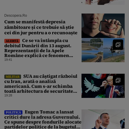
Descopera.ro
Cum se manifestă depresia
zâmbitoare și ce trebuie să știe
cei din jur pentru a o recunoaște
Ce se va întâmpla cu
ALERTĂ
debitul Dunării din 13 august.
Reprezentanții de la Apele
Române explică ce fenomen
urmează
19:41
SUA au câștigat războiul
MILITAR
cu Iran, arată o analiză
americană. Cum s-ar schimba
toată arhitectura de securitate
din Orientul Mijlociu
19:28
Eugen Tomac a lansat
POLITICĂ
critici dure la adresa Guvernului.
Ce spune despre fondurile alocate
partidelor politice de la bugetul