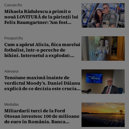
Cancan.ro
Mihaela Rădulescu a primit o
nouă LOVITURĂ de la părinții lui
Felix Baumgartner: 'Am fost
ȘTEARSĂ complet din
Prosport.ro
Cum a apărut Alicia, fiica marelui
fotbalist, într-o pereche de
bikini. Internetul a explodat:
„Zeiță superbă!”
Adevarul
Tensiune maximă înainte de
verdictul Moody’s. Daniel Dăianu
explică de ce decizia este crucială
pentru economia României
Mediafax
Miliardarii turci de la Ford
Otosan investesc 100 de milioane
de euro în România. Banca
Transilvania le acordă o