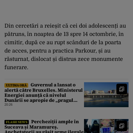
Din cercetări a reieșit că cei doi adolescenți au
pătruns, în noaptea de 13 spre 14 octombrie, în
cimitir, după ce au rupt scânduri de la poarta
de acces, pentru a practica Parkour, și au
răsturnat, dislocat și distrus zece monumente
funerare.
Guvernul a lansat o
ULTIMA ORĂ
alertă către Bruxelles. Ministerul
Energiei anunță că nivelul
Dunării se apropie de „pragul
critic”, iar centrala de la
20:26
Cernavodă s-ar putea opri
Percheziții ample în
FLASH NEWS
Suceava și Maramureș.
Anchetatorii au găsit arme ilegale