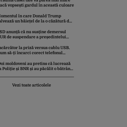
rădina casei tale va părea mai mare
acă vopsești gardul în această culoare
omentul în care Donald Trump
alvează un băiețel de la o căzătură de
e scenă a devenit viral. Ironia la
dresa lui Biden care a stârnit râsete
SD anunță că nu susține demersul
UR de suspendare a președintelui
icușor Dan: ”Nu văd motive pentru
are președintele ar trebui suspendat”
ncărcător la priză versus cablu USB.
um să-ți încarci corect telefonul
obil
oi moldoveni au pretins că lucrează
a Poliție și BNR și au păcălit o bătrână
ă retragă 50.000 de lei din bancă.
um au fost prinși
Vezi toate articolele