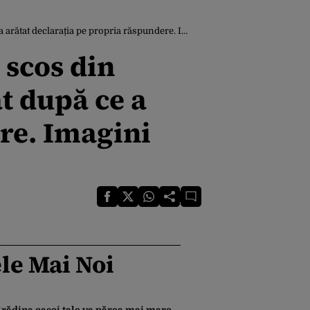
clarația pe propria răspundere. Imagini șocante!
 scos din
at după ce a
re. Imagini
le Mai Noi