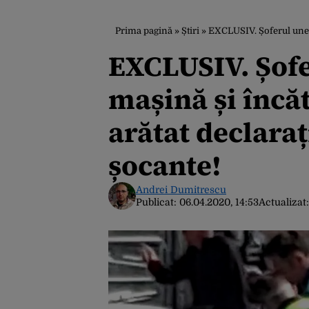
Prima pagină
»
Știri
»
EXCLUSIV. Șoferul unei maș
EXCLUSIV. Șofe
mașină și încăt
arătat declara
șocante!
Andrei Dumitrescu
Publicat:
06.04.2020, 14:53
Actualizat