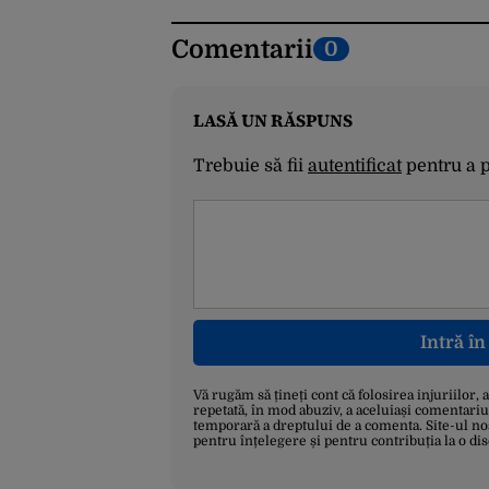
Comentarii
0
LASĂ UN RĂSPUNS
Trebuie să fii
autentificat
pentru a 
Intră î
Vă rugăm să țineți cont că folosirea injuriilor, 
repetată, în mod abuziv, a aceluiași comentariu
temporară a dreptului de a comenta. Site-ul no
pentru înțelegere și pentru contribuția la o di