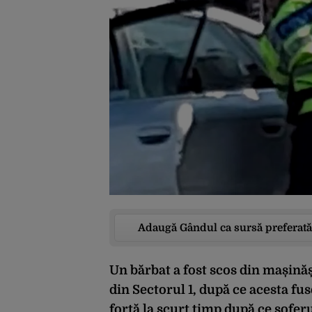
Adaugă Gândul ca sursă preferată
Un bărbat a fost scos din mașinăși
din Sectorul 1, după ce acesta fuse
forță la scurt timp după ce șoferu