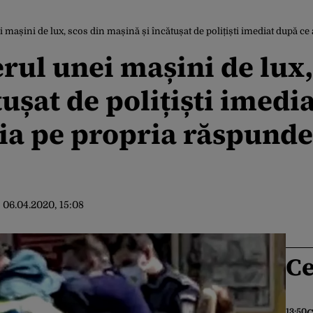
ini de lux, scos din mașină și încătușat de polițiști imediat după ce a arătat de
rul unei mașini de lux,
ușat de polițiști imedi
ția pe propria răspunde
:
06.04.2020, 15:08
Ce
13:50