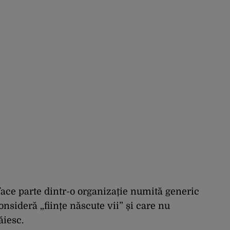
 face parte dintr-o organizație numită generic
nsideră „ființe născute vii” și care nu
ăiesc.