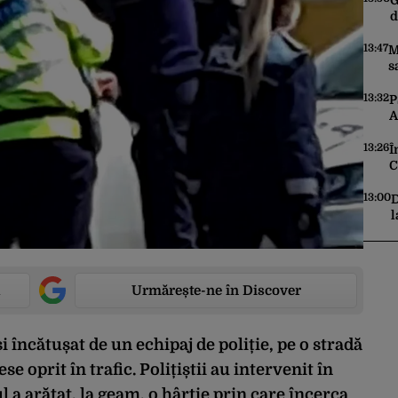
G
d
13:47
M
s
p
a
13:32
P
A
N
c
13:26
Î
C
m
13:00
D
l
s
C
Urmărește-ne în Discover
 încătușat de un echipaj de poliție, pe o stradă
se oprit în trafic. Polițiștii au intervenit în
l a arătat, la geam, o hârtie prin care încerca