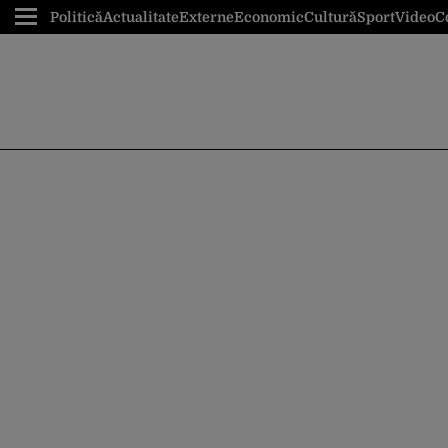
Politică
Actualitate
Externe
Economic
Cultură
Sport
Video
C