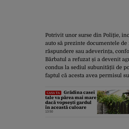
Potrivit unor surse din Poliție, in
auto să prezinte documentele de i
răspundere sau adeverința, confo
Bărbatul a refuzat și a devenit agr
condus la sediul subunității de pol
faptul că acesta avea permisul s
Grădina casei
CASA TA
tale va părea mai mare
dacă vopsești gardul
în această culoare
13:50