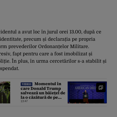
cidentul a avut loc în jurul orei 13.00, după ce
dentitate, precum și declarația pe propria
rm prevederilor Ordonanțelor Militare.
esiv, fapt pentru care a fost imobilizat și
iție. În plus, în urma cercetărilor s-a stabilit și
uspendat.
Momentul în
VIDEO
care Donald Trump
salvează un băiețel de
la o căzătură de pe
scenă a devenit viral.
13:47
Ironia la adresa lui
Biden care a stârnit
râsete