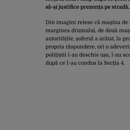
să-și justifice prezența pe stradă.
Din imagini reiese că mașina de c
marginea drumului, de două mașini
autoritățile, șoferul a arătat, la g
propria răspundere, ori o adeverin
polițiștii i-au deschis ușa, l-au s
după ce l-au condus la Secția 4.