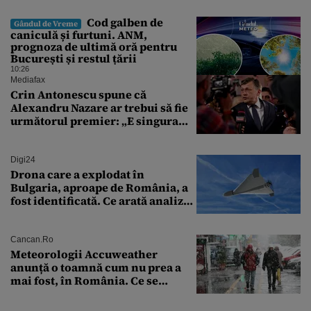
Cod galben de
Gândul de Vreme
caniculă și furtuni. ANM,
prognoza de ultimă oră pentru
București și restul țării
10:26
Mediafax
Crin Antonescu spune că
Alexandru Nazare ar trebui să fie
următorul premier: „E singura
soluție”
Digi24
Drona care a explodat în
Bulgaria, aproape de România, a
fost identificată. Ce arată analiza
preliminară a epavei
Cancan.ro
Meteorologii Accuweather
anunță o toamnă cum nu prea a
mai fost, în România. Ce se
întâmplă în septembrie,
octombrie și noiembrie 2026, în