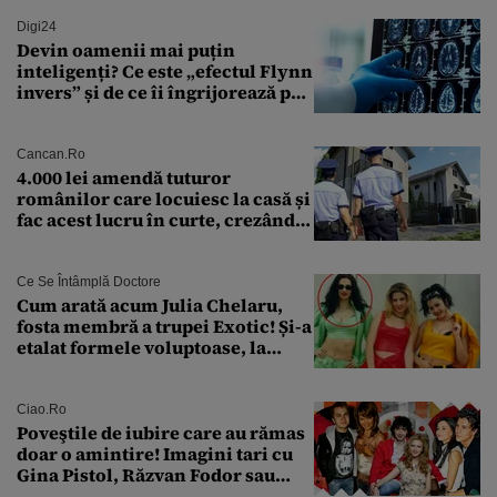
Digi24
Devin oamenii mai puțin
inteligenți? Ce este „efectul Flynn
invers” și de ce îi îngrijorează pe
cercetători
Cancan.ro
4.000 lei amendă tuturor
românilor care locuiesc la casă și
fac acest lucru în curte, crezând
că nu îi vede nimeni
Ce Se Întâmplă Doctore
Cum arată acum Julia Chelaru,
fosta membră a trupei Exotic! Și-a
etalat formele voluptoase, la
aproape 50 de ani
Ciao.ro
Poveştile de iubire care au rămas
doar o amintire! Imagini tari cu
Gina Pistol, Răzvan Fodor sau
Andra Măruţă şi foştii parteneri