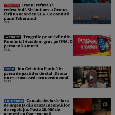
Iranul refuză să
TENSIUNI
redeschidă Strâmtoarea Ormuz
fără un acord cu SUA. Ce condiții
pune Teheranul
10:41
Tragedie pe străzile din
ACCIDENT
România! Accident grav pe DN6. O
persoană a murit
10:31
Ion Cristoiu: Panică în
VIDEO
presa de partid și de stat: Drona
nu era rusească; era ucraineană!
10:23
Canada declară stare
FOTO-VIDEO
de urgență din cauza incendiilor
de vegetație. Peste 20.000 de
oameni au fost evacuați