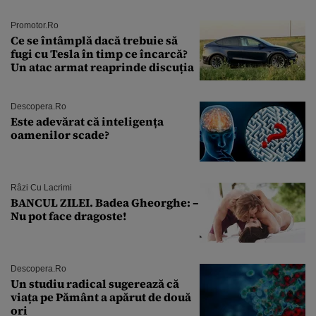
Promotor.ro
Ce se întâmplă dacă trebuie să
fugi cu Tesla în timp ce încarcă?
Un atac armat reaprinde discuția
Descopera.ro
Este adevărat că inteligența
oamenilor scade?
Râzi Cu Lacrimi
BANCUL ZILEI. Badea Gheorghe: –
Nu pot face dragoste!
Descopera.ro
Un studiu radical sugerează că
viața pe Pământ a apărut de două
ori