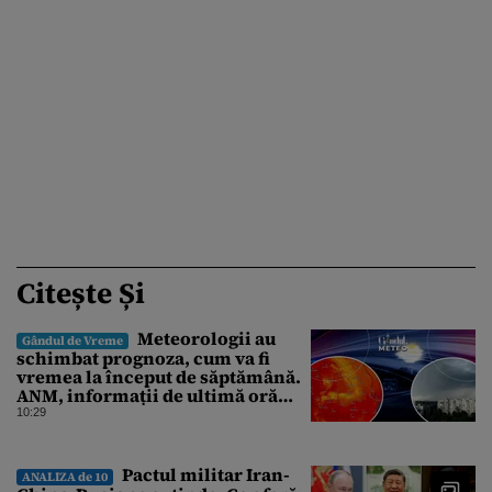
Citește Și
Meteorologii au
Gândul de Vreme
schimbat prognoza, cum va fi
vremea la început de săptămână.
ANM, informații de ultimă oră
pentru Gândul
10:29
Pactul militar Iran-
ANALIZA de 10