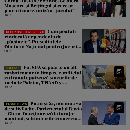
China-Rusia se extinde. Ce oferă
Moscova și Beijingul și care ar
putea fi marea miză a „jocului”
10:00
Cum poate fi
DECLARAȚII EXCLUSIVE
vindecată dependența de
„păcănele”. Președintele
Oficiului Național pentru Jocuri
de Noroc propune o ordonanță de
09:00
urgență istorică și explică
procedura de autoexcludere
unică
Pot SUA să poarte un alt
MILITAR
război major în timp ce conflictul
cu Iranul epuizează stocurile de
rachete Patriot, THAAD și
Tomahawk?
14:43
Putin și Xi, noi motive
FLASH NEWS
de satisfacție. Parteneriatul Rusia
– China funcționează la turație
maximă, schimburile comerciale
ating niveluri record
13:28