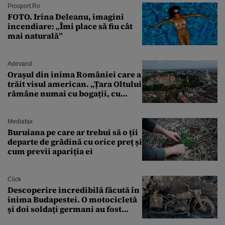
București. Pe ce dată ninge
Prosport.ro
FOTO. Irina Deleanu, imagini
incendiare: „Îmi place să fiu cât
mai naturală”
Adevarul
Orașul din inima României care a
trăit visul american. „Țara Oltului
rămâne numai cu bogații, cu
babele, cu moșnegii și cu
sărăntocii”
Mediafax
Buruiana pe care ar trebui să o ții
departe de grădină cu orice preț și
cum previi apariția ei
Click
Descoperire incredibilă făcută în
inima Budapestei. O motocicletă
și doi soldați germani au fost
găsiți în Dunăre