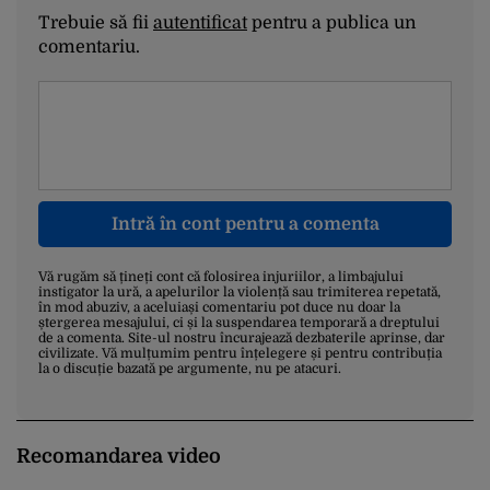
Trebuie să fii
autentificat
pentru a publica un
comentariu.
Intră în cont pentru a comenta
Vă rugăm să țineți cont că folosirea injuriilor, a limbajului
instigator la ură, a apelurilor la violență sau trimiterea repetată,
în mod abuziv, a aceluiași comentariu pot duce nu doar la
ștergerea mesajului, ci și la suspendarea temporară a dreptului
de a comenta. Site-ul nostru încurajează dezbaterile aprinse, dar
civilizate. Vă mulțumim pentru înțelegere și pentru contribuția
la o discuție bazată pe argumente, nu pe atacuri.
Recomandarea video