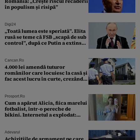
România: „Crește riscul recăderii
în populism și risipă”
Digi24
„Toată lumea este speriată”. Elita
rusă se teme că FSB „scapă de sub
control”, după ce Putin a extins
puterea serviciului
Cancan.ro
4.000 lei amendă tuturor
românilor care locuiesc la casă și
fac acest lucru în curte, crezând
că nu îi vede nimeni
Prosport.ro
Cum a apărut Alicia, fiica marelui
fotbalist, într-o pereche de
bikini. Internetul a explodat:
„Zeiță superbă!”
Adevarul
Achizițiile de armament pe care