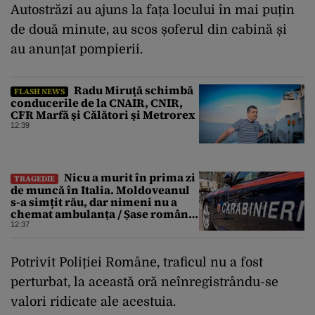
Autostrăzi au ajuns la fața locului în mai puțin
de două minute, au scos șoferul din cabină și
au anunțat pompierii.
Radu Miruţă schimbă
FLASH NEWS
conducerile de la CNAIR, CNIR,
CFR Marfă şi Călători şi Metrorex
12:39
Nicu a murit în prima zi
TRAGEDIE
de muncă în Italia. Moldoveanul
s-a simțit rău, dar nimeni nu a
chemat ambulanța / Șase români,
anchetați
12:37
Potrivit Poliției Române, traficul nu a fost
perturbat, la această oră neînregistrându-se
valori ridicate ale acestuia.