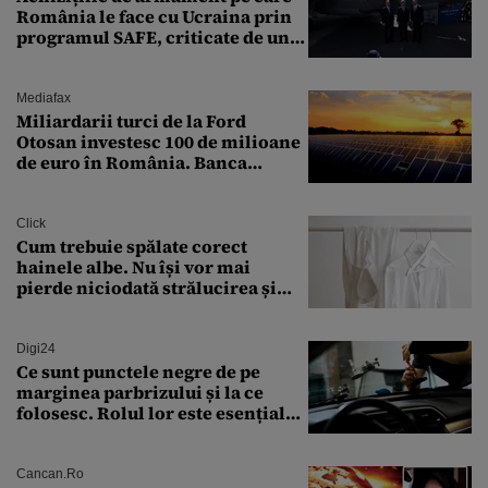
România le face cu Ucraina prin
programul SAFE, criticate de un
expert în securitate: „Nu știm ce
arme ne trebuie”
Mediafax
Miliardarii turci de la Ford
Otosan investesc 100 de milioane
de euro în România. Banca
Transilvania le acordă o
finanțare uriașă
Click
Cum trebuie spălate corect
hainele albe. Nu își vor mai
pierde niciodată strălucirea și
culoarea intensă
Digi24
Ce sunt punctele negre de pe
marginea parbrizului și la ce
folosesc. Rolul lor este esențial
pentru siguranța mașinii
Cancan.ro