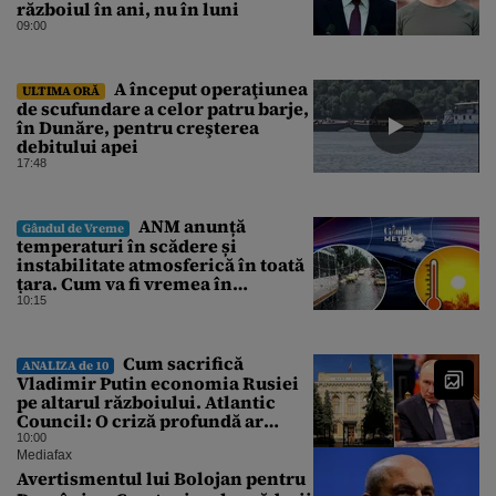
războiul în ani, nu în luni
09:00
A început operaţiunea
ULTIMA ORĂ
de scufundare a celor patru barje,
în Dunăre, pentru creşterea
debitului apei
17:48
ANM anunță
Gândul de Vreme
temperaturi în scădere și
instabilitate atmosferică în toată
țara. Cum va fi vremea în
București și când vin vijeliile
10:15
Cum sacrifică
ANALIZA de 10
Vladimir Putin economia Rusiei
pe altarul războiului. Atlantic
Council: O criză profundă ar
putea forța Kremlinul să apeleze
10:00
la ultimele resurse ale Băncii
Mediafax
Centrale
Avertismentul lui Bolojan pentru