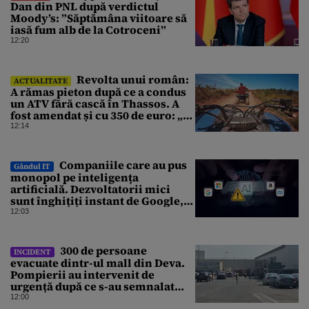
Dan din PNL după verdictul
Moody’s: ”Săptămâna viitoare să
iasă fum alb de la Cotroceni”
12:20
Revolta unui român:
ACTUALITATE
A rămas pieton după ce a condus
un ATV fără cască în Thassos. A
fost amendat și cu 350 de euro: „Vi
se pare normal?”
12:14
Companiile care au pus
Gândul IT
monopol pe inteligența
artificială. Dezvoltatorii mici
sunt înghițiți instant de Google,
Amazon sau Microsoft
12:03
300 de persoane
INCIDENT
evacuate dintr-ul mall din Deva.
Pompierii au intervenit de
urgență după ce s-au semnalat
degajări mari de fum
12:00