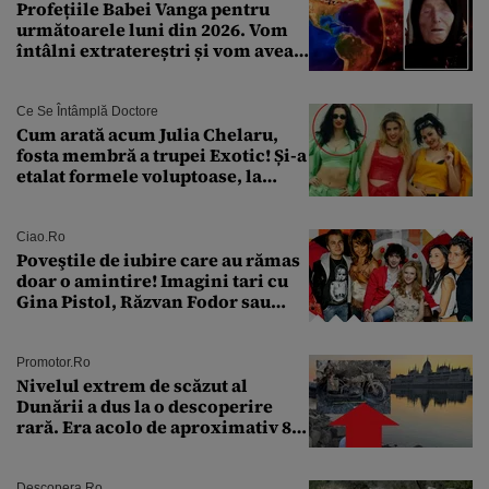
Profețiile Babei Vanga pentru
următoarele luni din 2026. Vom
întâlni extratereștri și vom avea
un nou conflict global
Ce Se Întâmplă Doctore
Cum arată acum Julia Chelaru,
fosta membră a trupei Exotic! Și-a
etalat formele voluptoase, la
aproape 50 de ani
Ciao.ro
Poveştile de iubire care au rămas
doar o amintire! Imagini tari cu
Gina Pistol, Răzvan Fodor sau
Andra Măruţă şi foştii parteneri
Promotor.ro
Nivelul extrem de scăzut al
Dunării a dus la o descoperire
rară. Era acolo de aproximativ 80
de ani
Descopera.ro