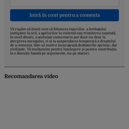
Intră în cont pentru a comenta
Vă rugăm să țineți cont că folosirea injuriilor, a limbajului
instigator la ură, a apelurilor la violență sau trimiterea repetată,
în mod abuziv, a aceluiași comentariu pot duce nu doar la
ștergerea mesajului, ci și la suspendarea temporară a dreptului
de a comenta. Site-ul nostru încurajează dezbaterile aprinse, dar
civilizate. Vă mulțumim pentru înțelegere și pentru contribuția
la o discuție bazată pe argumente, nu pe atacuri.
Recomandarea video