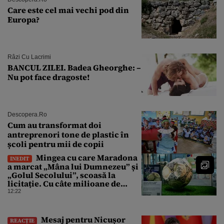
Care este cel mai vechi pod din
Europa?
Râzi Cu Lacrimi
BANCUL ZILEI. Badea Gheorghe: –
Nu pot face dragoste!
Descopera.ro
Cum au transformat doi
antreprenori tone de plastic în
școli pentru mii de copii
Mingea cu care Maradona
INEDIT
a marcat „Mâna lui Dumnezeu” și
„Golul Secolului”, scoasă la
licitație. Cu câte milioane de
dolari ar putea fi vândută
12:22
Mesaj pentru Nicușor
REACȚIE