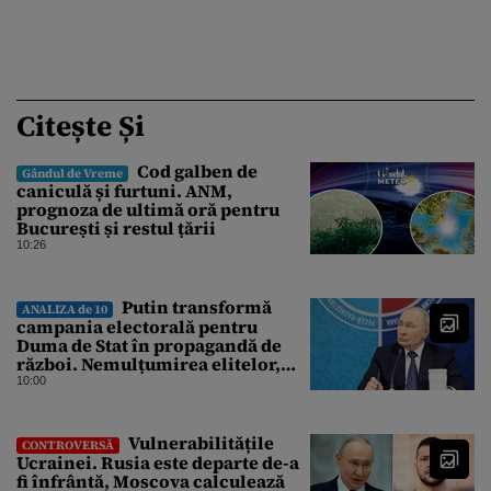
Citește Și
Cod galben de
Gândul de Vreme
caniculă și furtuni. ANM,
prognoza de ultimă oră pentru
București și restul țării
10:26
Putin transformă
ANALIZA de 10
campania electorală pentru
Duma de Stat în propagandă de
război. Nemulțumirea elitelor,
tratată cu indiferență la Kremlin
10:00
Vulnerabilitățile
CONTROVERSĂ
Ucrainei. Rusia este departe de-a
fi înfrântă, Moscova calculează