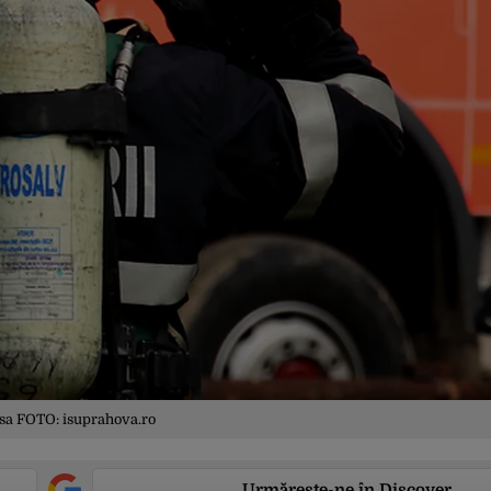
sa FOTO: isuprahova.ro
Urmărește-ne în Discover