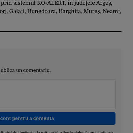
 prin sistemul RO-ALERT, în județele Argeș,
orj, Galați, Hunedoara, Harghita, Mureș, Neamț,
publica un comentariu.
n cont pentru a comenta
a limbajului instigator la ură, a apelurilor la violență sau trimiterea