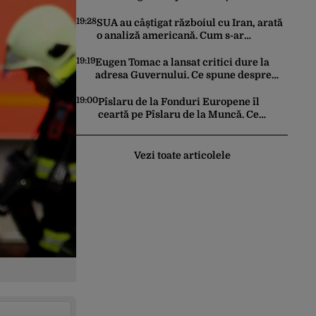
Apele Române explică ce fenomen
urmează
19:28
SUA au câștigat războiul cu Iran, arată
o analiză americană. Cum s-ar
schimba toată arhitectura de
securitate din Orientul Mijlociu
19:19
Eugen Tomac a lansat critici dure la
adresa Guvernului. Ce spune despre
fondurile alocate partidelor politice de
la bugetul de stat
19:00
Pîslaru de la Fonduri Europene îl
ceartă pe Pîslaru de la Muncă. Ce
avertisment a lansat ministrul către el
însuși
Vezi toate articolele