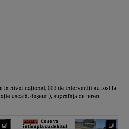
e la nivel național, 333 de intervenții au fost la
tație uscată, deșeuri), suprafața de teren
Ce se va
ALERTĂ
întâmpla cu debitul