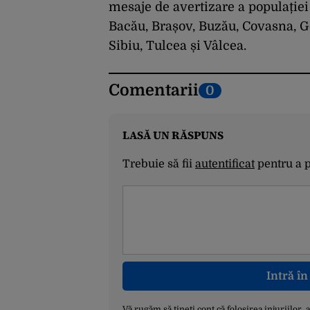
mesaje de avertizare a populației
Bacău, Brașov, Buzău, Covasna, G
Sibiu, Tulcea și Vâlcea.
Comentarii
0
LASĂ UN RĂSPUNS
Trebuie să fii
autentificat
pentru a 
Intră î
Vă rugăm să țineți cont că folosirea injuriilor, 