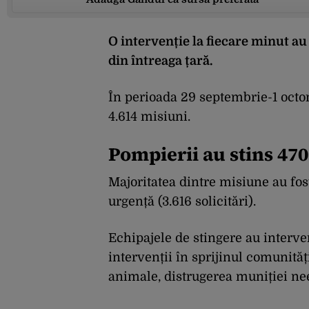
O intervenție la fiecare minut au
din întreaga țară.
În perioada 29 septembrie-1 octom
4.614 misiuni.
Pompierii au stins 470
Majoritatea dintre misiune au fos
urgență (3.616 solicitări).
Echipajele de stingere au interven
intervenții în sprijinul comunită
animale, distrugerea muniției ne