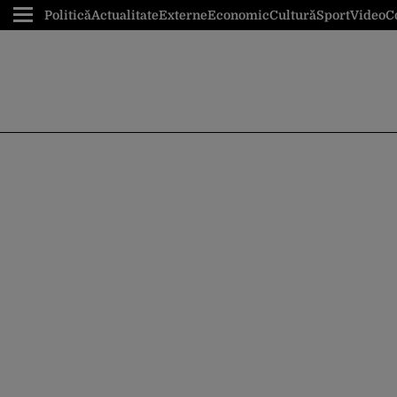
Politică
Actualitate
Externe
Economic
Cultură
Sport
Video
C