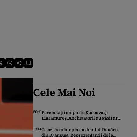
Cele Mai Noi
20:11
Percheziții ample în Suceava și
Maramureș. Anchetatorii au găsit arme
ilegale de vânătoare, muniție, zeci de
trofee de vânat și materiale pirotehnice
19:41
Ce se va întâmpla cu debitul Dunării
din 13 august. Reprezentanții de la