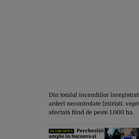
Din totalul incendiilor înregistrat
arderi necontrolate (miriști, vege
afectată fiind de peste 1.000 ha.
Percheziții
FLASH NEWS
ample în Suceava și