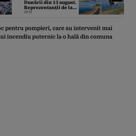
Dunării din 13 august.
Reprezentanții de la
Apele Române explică
19:41
ce fenomen urmează
foc pentru pompieri, care au intervenit mai
nui incendiu puternic la o hală din comuna