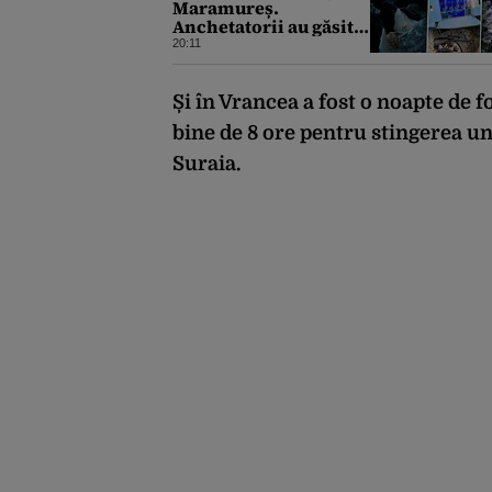
Maramureș.
Anchetatorii au găsit
arme ilegale de
20:11
vânătoare, muniție,
zeci de trofee de vânat
și materiale
Și în Vrancea a fost o noapte de 
pirotehnice
bine de 8 ore pentru stingerea u
Suraia.