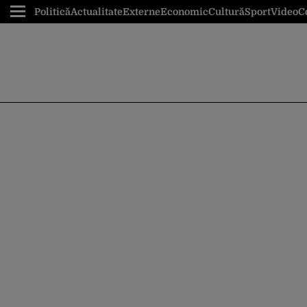
Politică
Actualitate
Externe
Economic
Cultură
Sport
Video
C