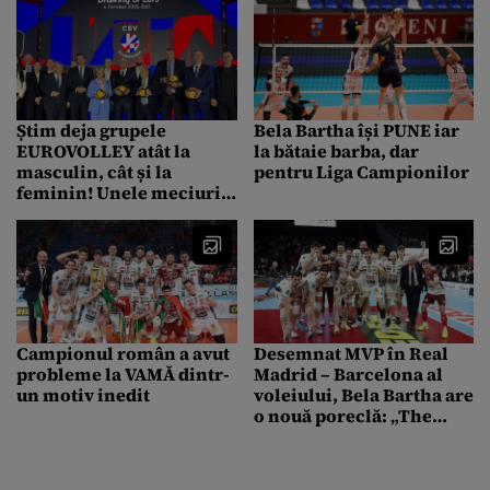
Știm deja grupele
Bela Bartha își PUNE iar
EUROVOLLEY atât la
la bătaie barba, dar
masculin, cât și la
pentru Liga Campionilor
feminin! Unele meciuri
se vor juca și la Cluj
Campionul român a avut
Desemnat MVP în Real
probleme la VAMĂ dintr-
Madrid – Barcelona al
un motiv inedit
voleiului, Bela Bartha are
o nouă poreclă: „The
Romanian Hero”