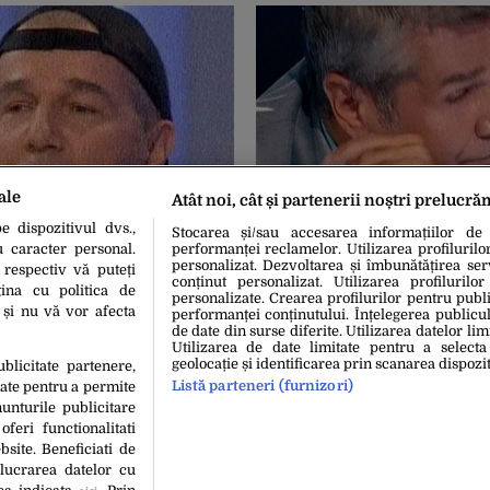
ale
Atât noi, cât și partenerii noștri prelucră
5
09 Apr. 2013, 19:29
în cazul „Dan Bittman în
Dan Bittman, a treia oară la
 dispozitivul dvs.,
Stocarea și/sau accesarea informațiilor de
ultimele luni. Ce intervenț
u caracter personal.
performanței reclamelor. Utilizarea profilurilo
chirurgicală a suferit solis
personalizat. Dezvoltarea și îmbunătățirea serv
 respectiv vă puteți
conținut personalizat. Utilizarea profilurilor
ina cu politica de
personalizate. Crearea profilurilor pentru publ
i și nu vă vor afecta
performanței conținutului. Înțelegerea publiculu
de date din surse diferite. Utilizarea datelor lim
Utilizarea de date limitate pentru a selecta
geolocație și identificarea prin scanarea dispozit
ublicitate partenere,
Listă parteneri (furnizori)
date pentru a permite
unturile publicitare
oferi functionalitati
bsite. Beneficiati de
lucrarea datelor cu