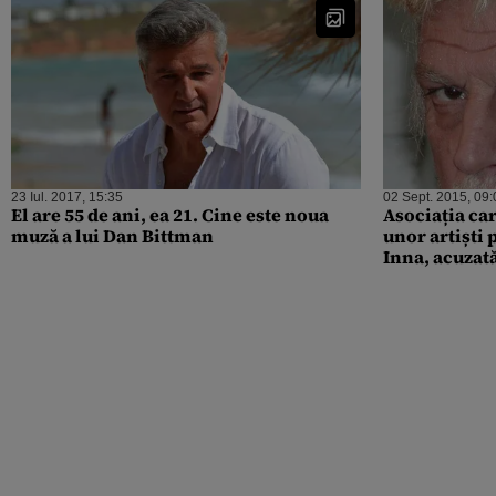
23 Iul. 2017, 15:35
02 Sept. 2015, 09:
El are 55 de ani, ea 21. Cine este noua
Asociația ca
muză a lui Dan Bittman
unor artiști
Inna, acuzat
rochii de no
horincă