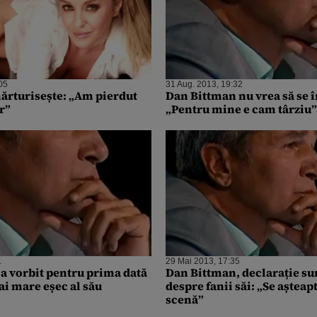
05
31 Aug. 2013, 19:32
ărturisește: „Am pierdut
Dan Bittman nu vrea să se 
or”
„Pentru mine e cam târziu”
1
29 Mai 2013, 17:35
a vorbit pentru prima dată
Dan Bittman, declarație su
ai mare eșec al său
despre fanii săi: „Se așteap
scenă”