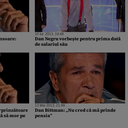
10 Iul. 2013, 19:48
însoare:
Dan Negru vorbește pentru prima dată
de salariul său
13 Mai 2013, 21:49
rprinzătoare
Dan Bittman: „Nu cred că mă prinde
tă să mor pe
pensia”