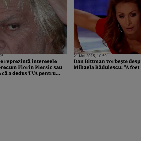
05
21 Mai 2015, 10:59
re reprezintă interesele
Dan Bittman vorbește despr
 precum Florin Piersic sau
Mihaela Rădulescu: ”A fost
ă că a dedus TVA pentru
apte, pampers sau sticle de