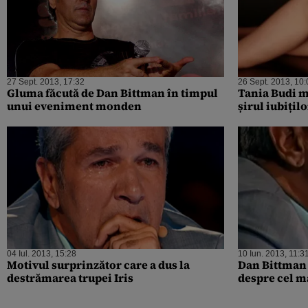
27 Sept. 2013, 17:32
26 Sept. 2013, 10:
Gluma făcută de Dan Bittman în timpul
Tania Budi m
unui eveniment monden
șirul iubițil
04 Iul. 2013, 15:28
10 Iun. 2013, 11:3
Motivul surprinzător care a dus la
Dan Bittman 
destrămarea trupei Iris
despre cel m