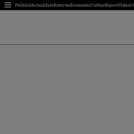
Politică
Actualitate
Externe
Economic
Cultură
Sport
Video
C