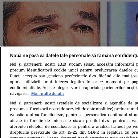
Nouă ne pasă ca datele tale personale să rămână confidenți
19 Apr. 2013, 09:37
18 Apr. 2013, 10:2
Dan Bittman a vorbit despre cel mai
Decizia CNA 
Noi și partenerii noștri
1019
stocăm și/sau accesăm informații pe
greu moment al carierei: „Le-am
direct”
precum identificatorii cookie unici pentru prelucrarea datelor c
propus colegilor câteva nume care să
Puteți accepta sau gestiona preferințele dvs. făcând clic mai jos,
mă înlocuiască”
opune utilizării unui interes legitim în orice moment pe pag
confidențialitate. Aceste alegeri vor fi raportate partenerilor noștr
navigarea.
Mai multe detalii
Noi si partenerii nostri (retelele de socializare si agentiile de p
precum si furnizorii nostri de servicii de date analitice) prelucram 
website-ului sa functioneze, pentru a personaliza continutul si an
afisate in functie de interesele si/sau profilul dvs., pentru a va 
aferente retelelor de socializare si pentru a analiza traficul pe we
drepturile prevazute de art. 15-22 din GDPR in legatura cu pre