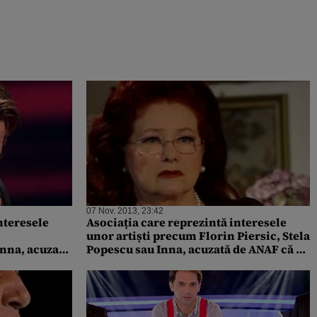
07 Nov. 2013, 23:42
nteresele
Asociația care reprezintă interesele
unor artiști precum Florin Piersic, Stela
Inna, acuzată
Popescu sau Inna, acuzată de ANAF că a
tru rochii de
dedus TVA pentru rochii de noapte,
 de horincă
pampers sau sticle de horincă