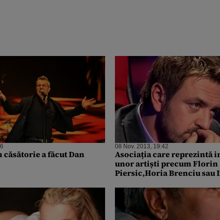
46
08 Nov. 2013, 19:42
n căsătorie a făcut Dan
Asociația care reprezintă i
unor artiști precum Florin
Piersic,Horia Brenciu sau 
de ANAF că a dedus TVA pen
noapte, pampers sau sticle